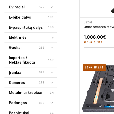
Dviračiai
577
E-bike dalys
181
UNIOR
Unior remonto sto
E-paspirtukų dalys
165
1.008,00
€
Elektrinės
6
LIKO 1 VNT.
Guoliai
231
Importas /
167
Neklasifikuota
LIKO MAŽAI
Įrankiai
597
Kameros
198
Metaliniai krepšiai
14
Padangos
800
Paspirtukai
11