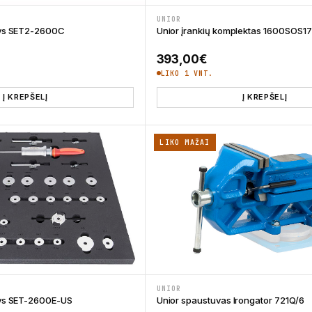
UNIOR
inys SET2-2600C
Unior įrankių komplektas 1600SOS1
393,00
€
LIKO 1 VNT.
Į KREPŠELĮ
Į KREPŠELĮ
LIKO MAŽAI
UNIOR
inys SET-2600E-US
Unior spaustuvas Irongator 721Q/6