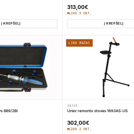
313,00
€
LIKO 3 VNT.
Į KREPŠELĮ
Į KREPŠELĮ
LIKO MAŽAI
UNIOR
ys 689/2BI
Unior remonto stovas 1693AS-US
302,00
€
LIKO 2 VNT.