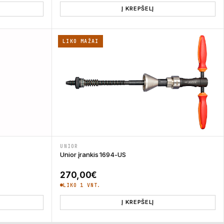
Į KREPŠELĮ
LIKO MAŽAI
UNIOR
Unior įrankis 1694-US
270,00
€
LIKO 1 VNT.
Į KREPŠELĮ