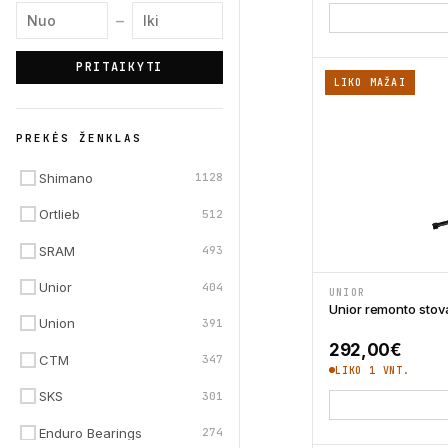
Minimali kaina
Maksimali kaina
–
PRITAIKYTI
LIKO MAŽAI
PREKĖS ŽENKLAS
Shimano
1128
Ortlieb
512
SRAM
493
Unior
404
UNIOR
Unior remonto sto
Union
391
292,00
€
CTM
347
LIKO 1 VNT.
SKS
301
Enduro Bearings
274