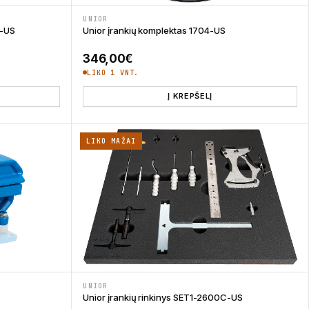
UNIOR
7-US
Unior įrankių komplektas 1704-US
346,00
€
LIKO 1 VNT.
Į KREPŠELĮ
LIKO MAŽAI
UNIOR
Unior įrankių rinkinys SET1-2600C-US