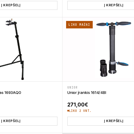
Į KREPŠELĮ
Į KREPŠELĮ
LIKO MAŽAI
UNIOR
vas 1693AQ0
Unior įrankis 1614/4BI
271,00
€
LIKO 2 VNT.
Į KREPŠELĮ
Į KREPŠELĮ