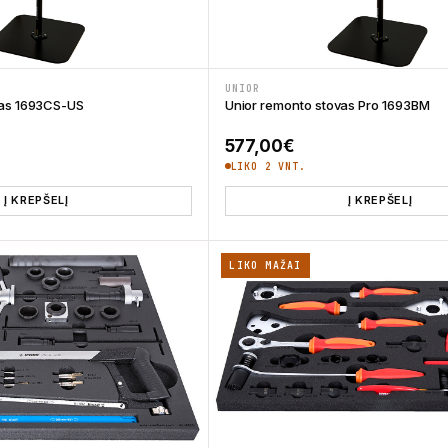
UNIOR
vas 1693CS-US
Unior remonto stovas Pro 1693BM
577,00
€
LIKO 2 VNT.
Į KREPŠELĮ
Į KREPŠELĮ
LIKO MAŽAI