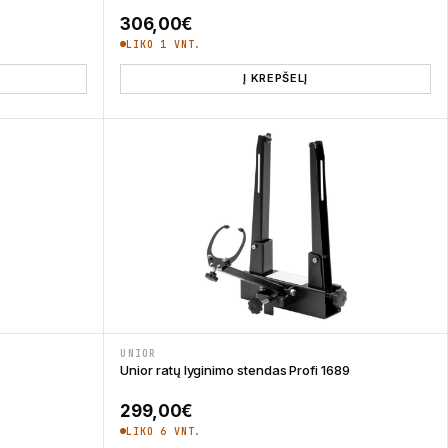
306,00
€
LIKO 1 VNT.
Į KREPŠELĮ
UNIOR
Unior ratų lyginimo stendas Profi 1689
299,00
€
LIKO 6 VNT.