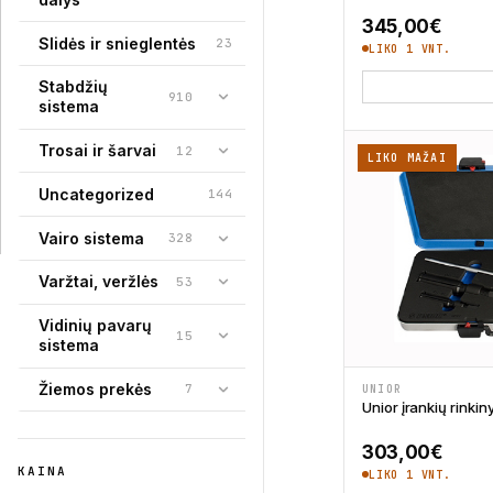
345,00
€
Slidės ir snieglentės
23
LIKO 1 VNT.
Stabdžių
910
sistema
Trosai ir šarvai
12
LIKO MAŽAI
Uncategorized
144
Vairo sistema
328
Varžtai, veržlės
53
Vidinių pavarų
15
sistema
Žiemos prekės
7
UNIOR
Unior įrankių rinkin
303,00
€
KAINA
LIKO 1 VNT.