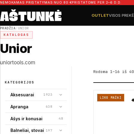
Pereiti prie turinio
NEMOKAMAS PRISTATYMAS NUO 80 €
PRISTATOME PER 2–6 D.D.
OUTLET
VISOS PREK
Ieškoti dalių
Ieškoti
PRADŽIA
/
UNIOR
KATALOGAS
Unior
uniortools.com
Rodoma 1–16 iš 40
KATEGORIJOS
Aksesuarai
1923
LIKO MAŽAI
Apranga
638
Ašys ir konusai
48
Balneliai, stovai
197