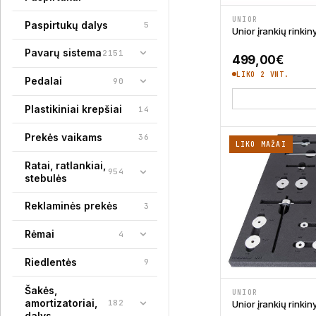
UNIOR
Paspirtukų dalys
5
Unior įrankių rink
Pavarų sistema
2151
499,00
€
LIKO 2 VNT.
Pedalai
90
Plastikiniai krepšiai
14
Prekės vaikams
36
LIKO MAŽAI
Ratai, ratlankiai,
954
stebulės
Reklaminės prekės
3
Rėmai
4
Riedlentės
9
Šakės,
UNIOR
amortizatoriai,
182
Unior įrankių rink
dalys