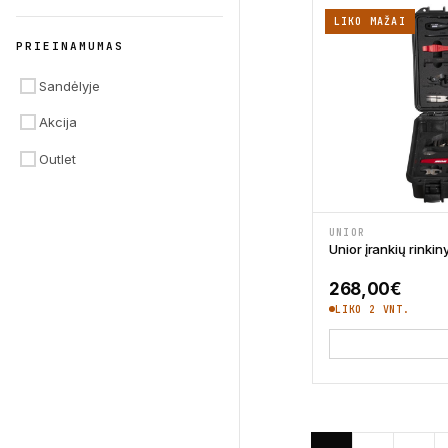
Jagwire
260
LIKO MAŽAI
PRIEINAMUMAS
Maxxis
228
Sandėlyje
GripGrab
227
Akcija
CST
208
Outlet
UNIOR
Unior įrankių rink
268,00
€
LIKO 2 VNT.