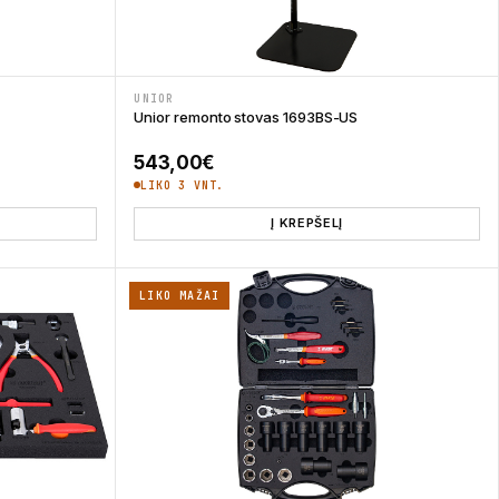
UNIOR
Unior remonto stovas 1693BS-US
543,00
€
LIKO 3 VNT.
Į KREPŠELĮ
LIKO MAŽAI