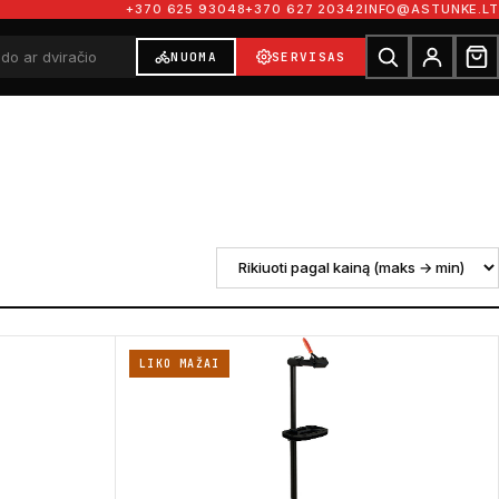
+370 625 93048
+370 627 20342
INFO@ASTUNKE.LT
NUOMA
SERVISAS
LIKO MAŽAI