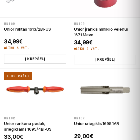
UNIOR
UNIOR
Unior raktas 1613/2BI-US
Unior įrankis miniklio velenui
1671.Mevo
34,99
€
34,99
€
LIKO 6 VNT.
LIKO 2 VNT.
Į KREPŠELĮ
Į KREPŠELĮ
LIKO MAŽAI
UNIOR
UNIOR
Unior rankena pedalų
Unior sriegiklis 1695.1AR
sriegikliams 1695/4BI-US
29,00
€
33,00
€