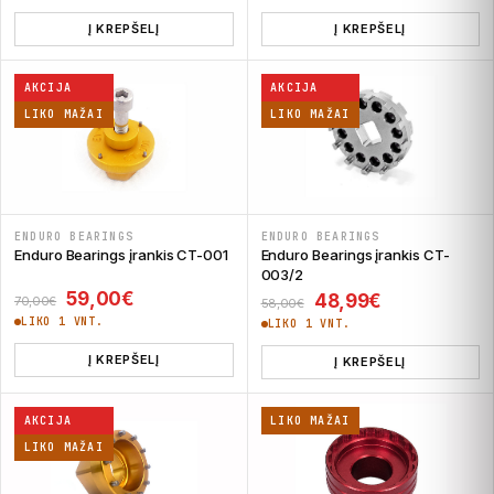
Į KREPŠELĮ
Į KREPŠELĮ
AKCIJA
AKCIJA
LIKO MAŽAI
LIKO MAŽAI
ENDURO BEARINGS
ENDURO BEARINGS
Enduro Bearings įrankis CT-001
Enduro Bearings įrankis CT-
003/2
Original price was: 70,00€.
Current price is: 59,00€.
59,00
€
Original price was:
Current pric
48,99
€
70,00
€
58,00
€
LIKO 1 VNT.
LIKO 1 VNT.
Į KREPŠELĮ
Į KREPŠELĮ
AKCIJA
LIKO MAŽAI
LIKO MAŽAI