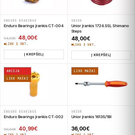
ENDURO BEARINGS
UNIOR
Enduro Bearings įrankis CT-004
Unior įrankis 1724.SSL Shimano
Steps
Original price was: 54,00€.
Current price is: 48,00€.
48,00
€
48,00
€
54,00
€
LIKO 1 VNT.
LIKO 3 VNT.
Į KREPŠELĮ
Į KREPŠELĮ
AKCIJA
LIKO MAŽAI
LIKO MAŽAI
ENDURO BEARINGS
UNIOR
Enduro Bearings įrankis CT-002
Unior įrankis 1613S/1BI
Original price was: 60,00€.
Current price is: 40,99€.
40,99
€
36,00
€
60,00
€
LIKO 2 VNT.
LIKO 2 VNT.