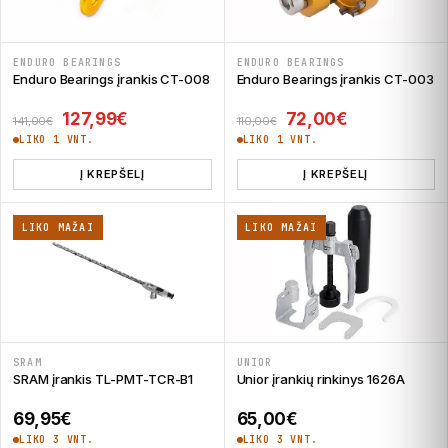
ENDURO BEARINGS
ENDURO BEARINGS
Enduro Bearings įrankis CT-008
Enduro Bearings įrankis CT-003
Original price was: 141,00€.
Current price is: 127,99€.
Original price was: 
Current pric
127,99
€
72,00
€
141,00
€
110,00
€
LIKO 1 VNT.
LIKO 1 VNT.
Į KREPŠELĮ
Į KREPŠELĮ
LIKO MAŽAI
LIKO MAŽAI
SRAM
UNIOR
SRAM įrankis TL-PMT-TCR-B1
Unior įrankių rinkinys 1626A
69,95
€
65,00
€
LIKO 3 VNT.
LIKO 3 VNT.