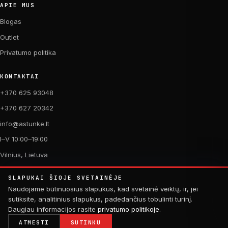
APIE MUS
Blogas
Outlet
Privatumo politika
KONTAKTAI
+370 625 93048
+370 627 20342
info@astunke.lt
I–V 10:00–19:00
Vilnius, Lietuva
SLAPUKAI ŠIOJE SVETAINĖJE
Naudojame būtinuosius slapukus, kad svetainė veiktų, ir, jei
sutiksite, analitinius slapukus, padedančius tobulinti turinį.
Daugiau informacijos rasite
privatumo politikoje
.
© 2026 AŠTUNKĖ. VISOS TEISĖS SAUGOMOS.
PAGAMINTA SU MEILE DVIRAČIAMS. 🚴
ATMESTI
SUTINKU