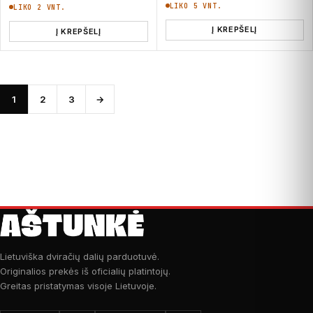
LIKO 5 VNT.
LIKO 2 VNT.
Į KREPŠELĮ
Į KREPŠELĮ
1
2
3
→
Lietuviška dviračių dalių parduotuvė.
Originalios prekės iš oficialių platintojų.
Greitas pristatymas visoje Lietuvoje.