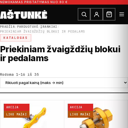
Pereiti prie turinio
NEMOKAMAS PRISTATYMAS NUO 80 €
Ieškoti dalių
Ieškoti
PRADŽIA
/
PARDUOTUVĖ
/
ĮRANKIAI
/
PRIEKINIAM ŽVAIGŽDŽIŲ BLOKUI IR PEDALAMS
KATALOGAS
Priekiniam žvaigždžių blokui
ir pedalams
Rūšiuojama pagal kainą: nuo didžiausios
Rodoma 1–16 iš 35
AKCIJA
AKCIJA
LIKO MAŽAI
LIKO MAŽAI