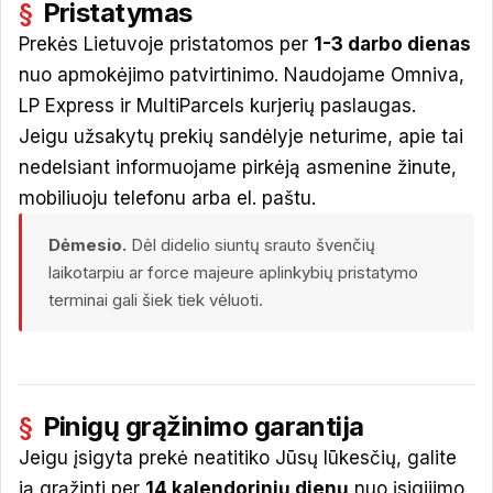
Pristatymas
Prekės Lietuvoje pristatomos per
1-3 darbo dienas
nuo apmokėjimo patvirtinimo. Naudojame Omniva,
LP Express ir MultiParcels kurjerių paslaugas.
Jeigu užsakytų prekių sandėlyje neturime, apie tai
nedelsiant informuojame pirkėją asmenine žinute,
mobiliuoju telefonu arba el. paštu.
Dėmesio.
Dėl didelio siuntų srauto švenčių
laikotarpiu ar force majeure aplinkybių pristatymo
terminai gali šiek tiek vėluoti.
Pinigų grąžinimo garantija
Jeigu įsigyta prekė neatitiko Jūsų lūkesčių, galite
ją grąžinti per
14 kalendorinių dienų
nuo įsigijimo