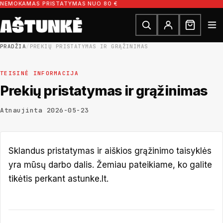
Pereiti prie turinio
NEMOKAMAS PRISTATYMAS NUO 80 €
Ieškoti dalių
Ieškoti
PRADŽIA
/
PREKIŲ PRISTATYMAS IR GRĄŽINIMAS
TEISINĖ INFORMACIJA
Prekių pristatymas ir grąžinimas
Atnaujinta 2026-05-23
Sklandus pristatymas ir aiškios grąžinimo taisyklės
yra mūsų darbo dalis. Žemiau pateikiame, ko galite
tikėtis perkant astunke.lt.