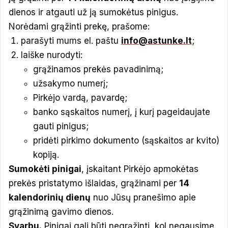
dienos ir atgauti už ją sumokėtus pinigus.
Norėdami grąžinti prekę, prašome:
parašyti mums el. paštu
info@astunke.lt
;
laiške nurodyti:
grąžinamos prekės pavadinimą;
užsakymo numerį;
Pirkėjo vardą, pavardę;
banko sąskaitos numerį, į kurį pageidaujate
gauti pinigus;
pridėti pirkimo dokumento (sąskaitos ar kvito)
kopiją.
Sumokėti pinigai
, įskaitant Pirkėjo apmokėtas
prekės pristatymo išlaidas, grąžinami per
14
kalendorinių dienų
nuo Jūsų pranešimo apie
grąžinimą gavimo dienos.
Svarbu.
Pinigai gali būti negrąžinti, kol negausime