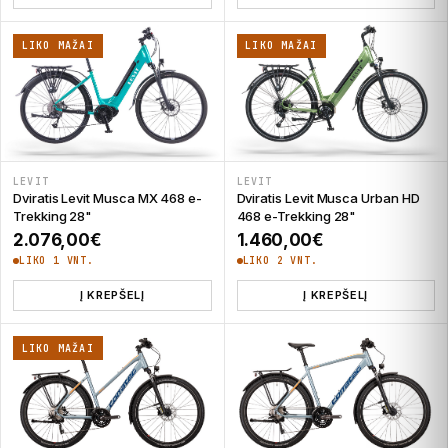
LIKO MAŽAI
LIKO MAŽAI
LEVIT
LEVIT
Dviratis Levit Musca MX 468 e-
Dviratis Levit Musca Urban HD
Trekking 28"
468 e-Trekking 28"
2.076,00
€
1.460,00
€
LIKO 1 VNT.
LIKO 2 VNT.
Į KREPŠELĮ
Į KREPŠELĮ
LIKO MAŽAI