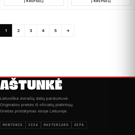
Į KREPŠELĮ
Į KREPŠELĮ
1
2
3
4
5
→
Lietuviška dviračių dalių parduotuvė.
Originalios prekės iš oficialių platintojų.
Greitas pristatymas visoje Lietuvoje.
MONTONIO
VISA
MASTERCARD
SEPA