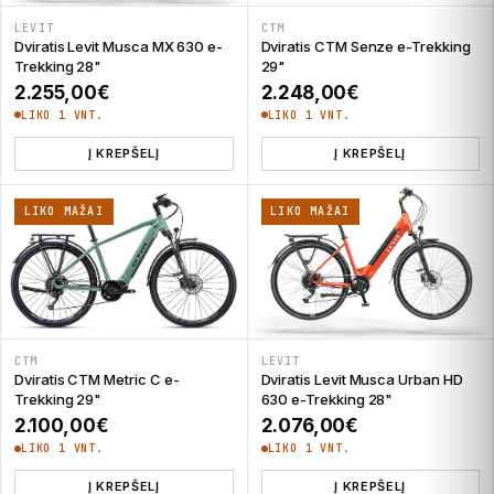
LEVIT
CTM
Dviratis Levit Musca MX 630 e-
Dviratis CTM Senze e-Trekking
Trekking 28"
29"
2.255,00
€
2.248,00
€
LIKO 1 VNT.
LIKO 1 VNT.
Į KREPŠELĮ
Į KREPŠELĮ
LIKO MAŽAI
LIKO MAŽAI
CTM
LEVIT
Dviratis CTM Metric C e-
Dviratis Levit Musca Urban HD
Trekking 29"
630 e-Trekking 28"
2.100,00
€
2.076,00
€
LIKO 1 VNT.
LIKO 1 VNT.
Į KREPŠELĮ
Į KREPŠELĮ