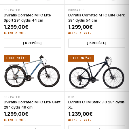
CORRATEC
CORRATEC
Dviratis Corratec MTC Elite
Dviratis Corratec MTC Elite Gent
Sport 29" dydis 44 cm
29" dydis 54 cm
1.299,00
€
1.299,00
€
LIKO 2 VNT.
LIKO 4 VNT.
Į KREPŠELĮ
Į KREPŠELĮ
LIKO MAŽAI
LIKO MAŽAI
CORRATEC
CTM
Dviratis Corratec MTC Elite Gent
Dviratis CTM Stark 3.0 28" dydis
29" dydis 49 cm
XL
1.299,00
€
1.239,00
€
LIKO 1 VNT.
LIKO 2 VNT.