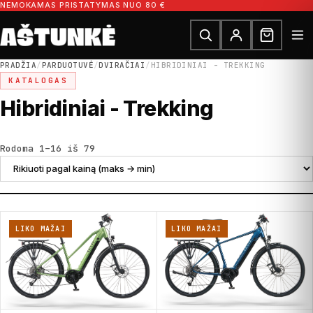
Pereiti prie turinio
NEMOKAMAS PRISTATYMAS NUO 80 €
Ieškoti dalių
Ieškoti
PRADŽIA
/
PARDUOTUVĖ
/
DVIRAČIAI
/
HIBRIDINIAI - TREKKING
KATALOGAS
Hibridiniai - Trekking
Rūšiuojama pagal kainą: nuo didžiausios
Rodoma 1–16 iš 79
LIKO MAŽAI
LIKO MAŽAI