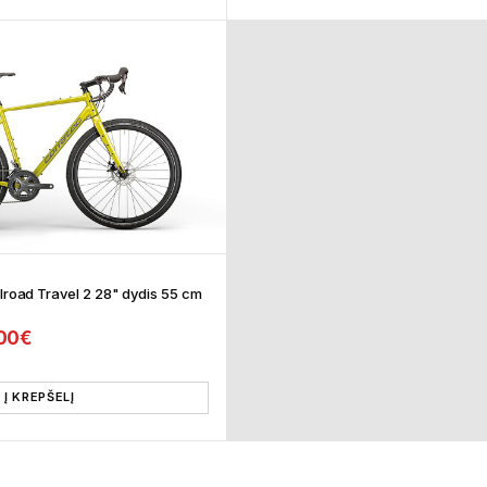
llroad Travel 2 28" dydis 55 cm
l price was: 1.299,00€.
Current price is: 1.099,00€.
00
€
Į KREPŠELĮ