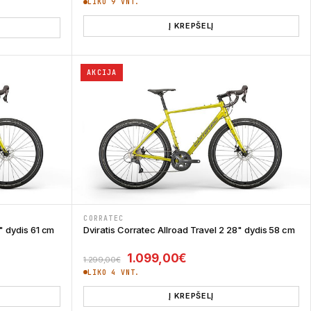
LIKO 9 VNT.
Į KREPŠELĮ
AKCIJA
CORRATEC
" dydis 61 cm
Dviratis Corratec Allroad Travel 2 28" dydis 58 cm
 1.299,00€.
rice is: 1.099,00€.
Original price was: 1.299,00€.
Current price is: 1.09
1.099,00
€
1.299,00
€
LIKO 4 VNT.
Į KREPŠELĮ