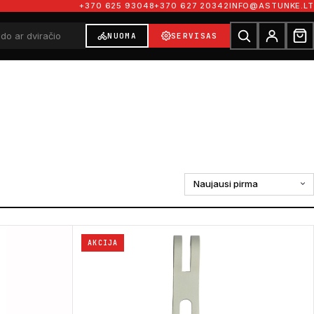
+370 625 93048
+370 627 20342
INFO@ASTUNKE.LT
NUOMA
SERVISAS
Rūšiuoti
AKCIJA