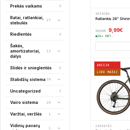
Prekės vaikams
2
SHINING
Ratai, ratlankiai,
Ratlankis 28" Shin
27
stebulės
Original 
Cur
9,99
€
16,00
€
Riedlentės
2
10+ VNT.
Šakės,
amortizatoriai,
13
dalys
AKCIJA
Slidės ir snieglentės
5
LIKO MAŽAI
Stabdžių sistema
30
Uncategorized
3
Vairo sistema
20
Varžtai, veržlės
1
Vidinių pavarų
CORRATEC
1