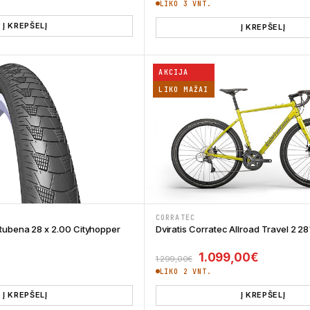
LIKO 3 VNT.
Į KREPŠELĮ
Į KREPŠELĮ
AKCIJA
LIKO MAŽAI
CORRATEC
Rubena 28 x 2.00 Cityhopper
Dviratis Corratec Allroad Travel 2 28
price was: 15,00€.
rrent price is: 12,00€.
Original price was:
Current p
1.099,00
€
1.299,00
€
LIKO 2 VNT.
Į KREPŠELĮ
Į KREPŠELĮ