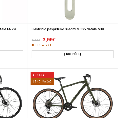
etalė M-29
Elektrinio paspirtuko Xiaomi M365 detalė M18
00€.
 1,00€.
Original price was: 9,00€.
Current price is: 3,99€.
3,99
€
9,00
€
LIKO 6 VNT.
Į KREPŠELĮ
AKCIJA
LIKO MAŽAI