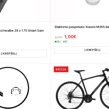
Elektrinio paspirtuko Xiaomi M365 d
Schwalbe 29 x 1.75 Smart Sam
Original price was: 2,
Current price is:
1,00
€
2,00
€
price was: 18,00€.
rrent price is: 15,00€.
10+ VNT.
Į KREPŠELĮ
Į KREPŠELĮ
AKCIJA