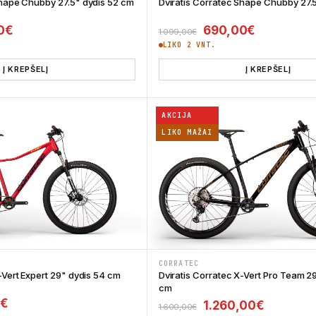
Shape Chubby 27.5" dydis 52 cm
Dviratis Corratec Shape Chubby 27.
al price was: 1.099,00€.
Current price is: 690,00€.
Original price was:
Current pr
0
€
690,00
€
1.099,00
€
LIKO 2 VNT.
Į KREPŠELĮ
Į KREPŠELĮ
AKCIJA
LIKO MAŽAI
CORRATEC
-Vert Expert 29" dydis 54 cm
Dviratis Corratec X-Vert Pro Team 2
cm
l price was: 849,00€.
Current price is: 649,00€.
0
€
Original price was:
Current p
1.260,00
€
1.600,00
€