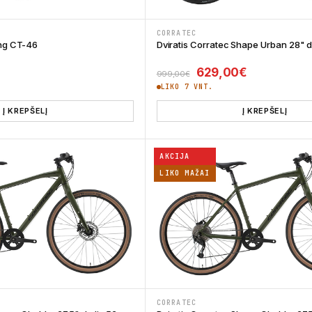
CORRATEC
ing CT-46
Dviratis Corratec Shape Urban 28" 
price was: 16,00€.
rent price is: 9,99€.
Original price was: 
Current pri
629,00
€
999,00
€
LIKO 7 VNT.
Į KREPŠELĮ
Į KREPŠELĮ
AKCIJA
LIKO MAŽAI
CORRATEC