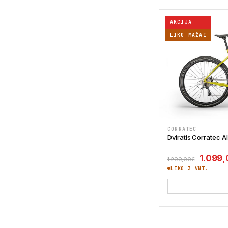
AKCIJA
LIKO MAŽAI
CORRATEC
Dviratis Corratec A
Origina
1.099,
1.299,00
€
LIKO 3 VNT.