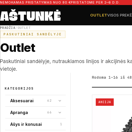
Pereiti prie turinio
NEMOKAMAS PRISTATYMAS NUO 80 €
PRISTATOME PER 2–6 D.D.
OUTLET
VISOS PREK
Ieškoti dalių
Ieškoti
PRADŽIA
/
OUTLET
PASKUTINIAI SANDĖLYJE
Outlet
Paskutiniai sandėlyje, nutraukiamos linijos ir akcijinės k
vietoje.
Rodoma 1–16 iš 48
KATEGORIJOS
Aksesuarai
62
AKCIJA
Apranga
66
Ašys ir konusai
1