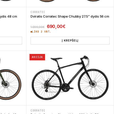
CORRATEC
dydis 48 cm
Dviratis Corratec Shape Chubby 27.5" dydis 56 cm
999,00€.
ce is: 629,00€.
Original price was: 1.099,00€.
Current price is: 690,0
690,00
€
1.099,00
€
LIKO 2 VNT.
Į KREPŠELĮ
AKCIJA
CORRATEC