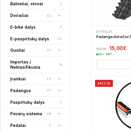
Balneliai, stovai
2
Dviračiai
31
E-bike dalys
9
SCHWALBE
Padanga dviračiui 
E-paspirtukų dalys
26
Original 
Cu
15,00
€
18,00
€
Guoliai
37
10+ VNT.
Importas /
8
Neklasifikuota
Įrankiai
19
AKCIJA
Padangos
47
Paspirtukų dalys
1
Pavarų sistema
98
Pedalai
7