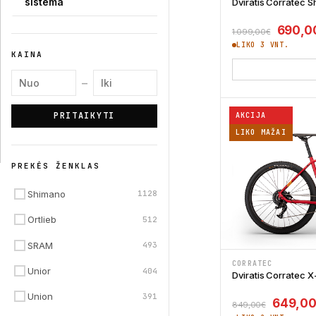
sistema
Dviratis Corratec 
Origin
690,0
1.099,00
€
LIKO 3 VNT.
KAINA
Minimali kaina
Maksimali kaina
–
PRITAIKYTI
AKCIJA
LIKO MAŽAI
PREKĖS ŽENKLAS
Shimano
1128
Ortlieb
512
SRAM
493
CORRATEC
Unior
404
Dviratis Corratec X
Union
391
Origina
649,0
849,00
€