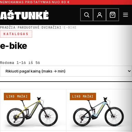
Pereiti prie turinio
NEMOKAMAS PRISTATYMAS NUO 80 €
Ieškoti dalių
Ieškoti
PRADŽIA
/
PARDUOTUVĖ
/
DVIRAČIAI
/
E-BIKE
KATALOGAS
e-bike
Rūšiuojama pagal kainą: nuo didžiausios
Rodoma 1–16 iš 56
LIKO MAŽAI
LIKO MAŽAI