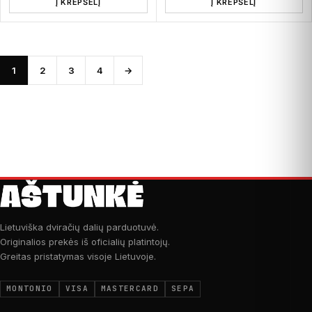
Į KREPŠELĮ
Į KREPŠELĮ
1
2
3
4
→
Lietuviška dviračių dalių parduotuvė.
Originalios prekės iš oficialių platintojų.
Greitas pristatymas visoje Lietuvoje.
MONTONIO
VISA
MASTERCARD
SEPA