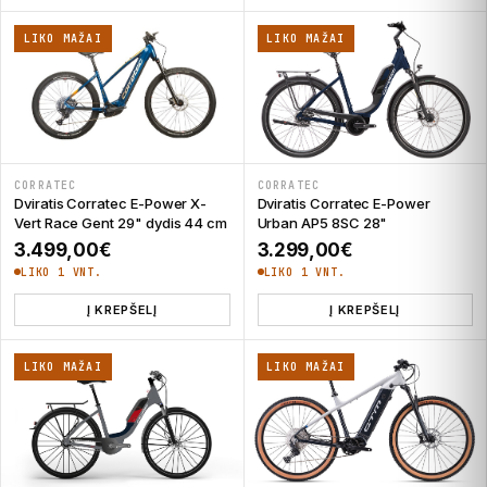
LIKO MAŽAI
LIKO MAŽAI
CORRATEC
CORRATEC
Dviratis Corratec E-Power X-
Dviratis Corratec E-Power
Vert Race Gent 29" dydis 44 cm
Urban AP5 8SC 28"
3.499,00
€
3.299,00
€
LIKO 1 VNT.
LIKO 1 VNT.
Į KREPŠELĮ
Į KREPŠELĮ
LIKO MAŽAI
LIKO MAŽAI