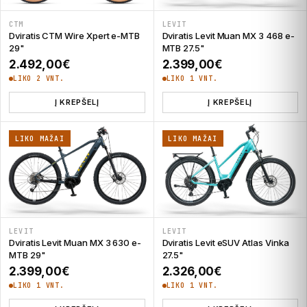
CTM
LEVIT
Dviratis CTM Wire Xpert e-MTB
Dviratis Levit Muan MX 3 468 e-
29"
MTB 27.5"
2.492,00
€
2.399,00
€
LIKO 2 VNT.
LIKO 1 VNT.
Į KREPŠELĮ
Į KREPŠELĮ
LIKO MAŽAI
LIKO MAŽAI
LEVIT
LEVIT
Dviratis Levit Muan MX 3 630 e-
Dviratis Levit eSUV Atlas Vinka
MTB 29"
27.5"
2.399,00
€
2.326,00
€
LIKO 1 VNT.
LIKO 1 VNT.