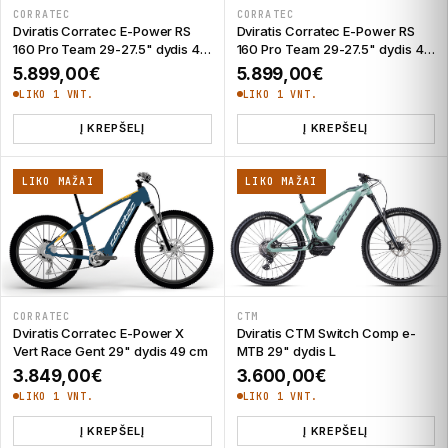
CORRATEC
CORRATEC
Dviratis Corratec E-Power RS
Dviratis Corratec E-Power RS
160 Pro Team 29-27.5" dydis 47
160 Pro Team 29-27.5" dydis 47
cm
cm
5.899,00
€
5.899,00
€
LIKO 1 VNT.
LIKO 1 VNT.
Į KREPŠELĮ
Į KREPŠELĮ
LIKO MAŽAI
LIKO MAŽAI
CORRATEC
CTM
Dviratis Corratec E-Power X
Dviratis CTM Switch Comp e-
Vert Race Gent 29" dydis 49 cm
MTB 29" dydis L
3.849,00
€
3.600,00
€
LIKO 1 VNT.
LIKO 1 VNT.
Į KREPŠELĮ
Į KREPŠELĮ