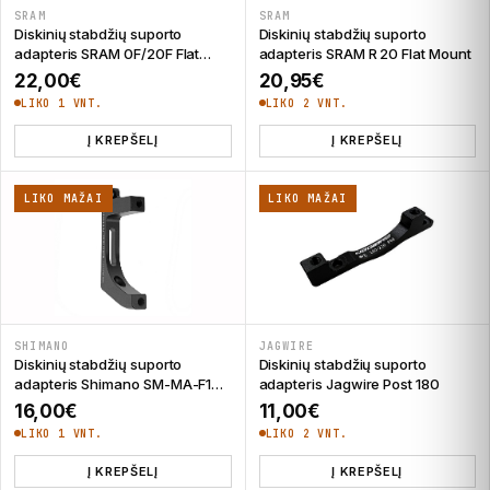
SRAM
SRAM
Diskinių stabdžių suporto
Diskinių stabdžių suporto
adapteris SRAM 0F/20F Flat
adapteris SRAM R 20 Flat Mount
Mount
22,00
€
20,95
€
LIKO 1 VNT.
LIKO 2 VNT.
Į KREPŠELĮ
Į KREPŠELĮ
LIKO MAŽAI
LIKO MAŽAI
SHIMANO
JAGWIRE
Diskinių stabdžių suporto
Diskinių stabdžių suporto
adapteris Shimano SM-MA-F160
adapteris Jagwire Post 180
Post/D
16,00
€
11,00
€
LIKO 1 VNT.
LIKO 2 VNT.
Į KREPŠELĮ
Į KREPŠELĮ