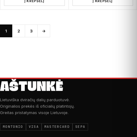
Į KREPŠELĮ
Į KREPŠELĮ
1
2
3
→
Lietuviška dviračių dalių parduotuvė.
Originalios prekės iš oficialių platintojų.
Greitas pristatymas visoje Lietuvoje.
MONTONIO
VISA
MASTERCARD
SEPA