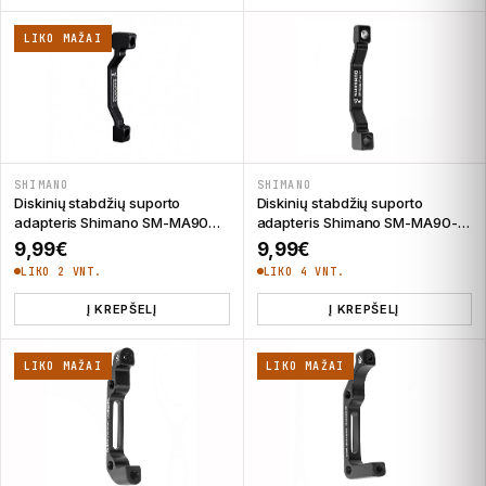
LIKO MAŽAI
SHIMANO
SHIMANO
Diskinių stabdžių suporto
Diskinių stabdžių suporto
adapteris Shimano SM-MA90
adapteris Shimano SM-MA90-
203 mm
F180 Post/Post 160 mm
9,99
€
9,99
€
LIKO 2 VNT.
LIKO 4 VNT.
Į KREPŠELĮ
Į KREPŠELĮ
LIKO MAŽAI
LIKO MAŽAI