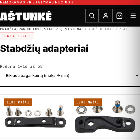
Pereiti prie turinio
NEMOKAMAS PRISTATYMAS NUO 80 €
Ieškoti dalių
Ieškoti
PRADŽIA
/
PARDUOTUVĖ
/
STABDŽIŲ SISTEMA
/
STABDŽIŲ ADAPTERIAI
KATALOGAS
Stabdžių adapteriai
Rūšiuojama pagal kainą: nuo didžiausios
Rodoma 1–16 iš 35
LIKO MAŽAI
LIKO MAŽAI