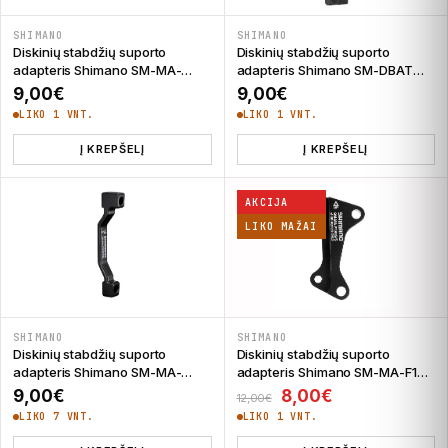
SHIMANO
SHIMANO
Diskinių stabdžių suporto
Diskinių stabdžių suporto
adapteris Shimano SM-MA-
adapteris Shimano SM-DBAT
F203 P/PM
180 mm
9,00
€
9,00
€
LIKO 1 VNT.
LIKO 1 VNT.
Į KREPŠELĮ
Į KREPŠELĮ
AKCIJA
LIKO MAŽAI
SHIMANO
SHIMANO
Diskinių stabdžių suporto
Diskinių stabdžių suporto
adapteris Shimano SM-MA-
adapteris Shimano SM-MA-F180
F180P/P2
Standard/Standard
Original price was: 
Current price 
9,00
€
8,00
€
12,00
€
LIKO 7 VNT.
LIKO 1 VNT.