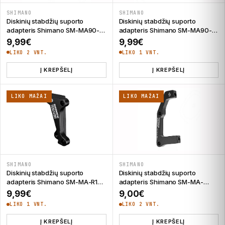
SHIMANO
SHIMANO
Diskinių stabdžių suporto
Diskinių stabdžių suporto
adapteris Shimano SM-MA90-
adapteris Shimano SM-MA90-
R160 Post/Standard
R180
9,99
€
9,99
€
LIKO 2 VNT.
LIKO 1 VNT.
Į KREPŠELĮ
Į KREPŠELĮ
LIKO MAŽAI
LIKO MAŽAI
SHIMANO
SHIMANO
Diskinių stabdžių suporto
Diskinių stabdžių suporto
adapteris Shimano SM-MA-R180
adapteris Shimano SM-MA-
S/S
R203 Post/Standard
9,99
€
9,00
€
LIKO 1 VNT.
LIKO 2 VNT.
Į KREPŠELĮ
Į KREPŠELĮ