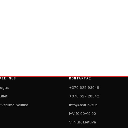
PIE MUS
KONTAKTAI
logas
+370 625 93048
utlet
+370 627 20342
rivatumo politika
info@astunke.lt
I–V 10:00–19:00
Vilnius, Lietuva