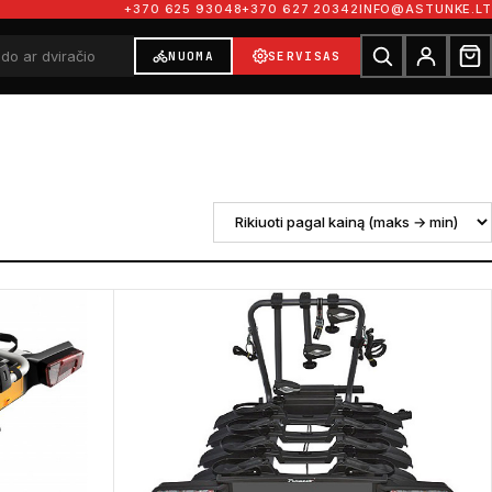
+370 625 93048
+370 627 20342
INFO@ASTUNKE.LT
NUOMA
SERVISAS