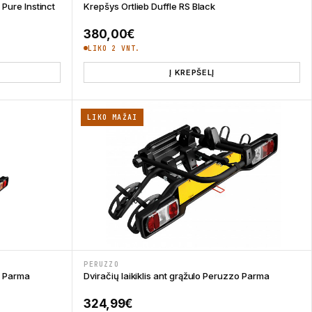
 Pure Instinct
Krepšys Ortlieb Duffle RS Black
380,00
€
LIKO 2 VNT.
Į KREPŠELĮ
LIKO MAŽAI
PERUZZO
zo Parma
Dviračių laikiklis ant grąžulo Peruzzo Parma
324,99
€