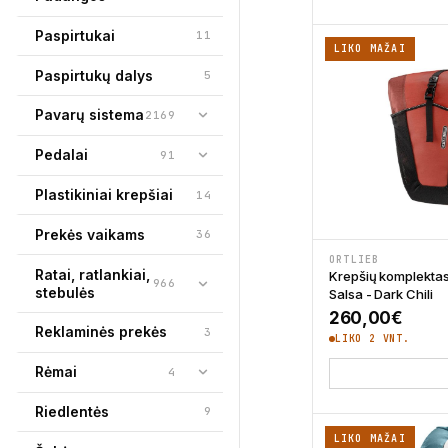
Paspirtukai
11
LIKO MAŽAI
Paspirtukų dalys
5
Pavarų sistema
2169
Pedalai
91
Plastikiniai krepšiai
14
Prekės vaikams
36
ORTLIEB
Ratai, ratlankiai,
Krepšių komplektas 
966
stebulės
Salsa - Dark Chili
260,00
€
Reklaminės prekės
3
LIKO 2 VNT.
Rėmai
4
Riedlentės
9
LIKO MAŽAI