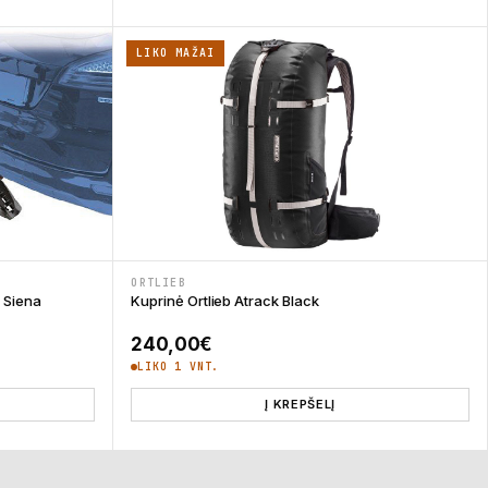
LIKO MAŽAI
ORTLIEB
o Siena
Kuprinė Ortlieb Atrack Black
240,00
€
LIKO 1 VNT.
Į KREPŠELĮ