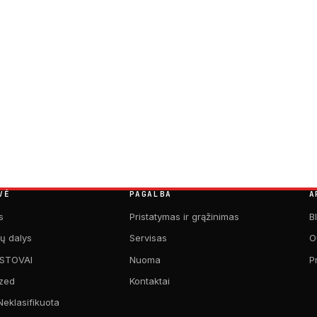
VĖ
PAGALBA
A
s
Pristatymas ir grąžinimas
B
kų dalys
Servisas
O
 STOVAI
Nuoma
P
zed
Kontaktai
Neklasifikuota