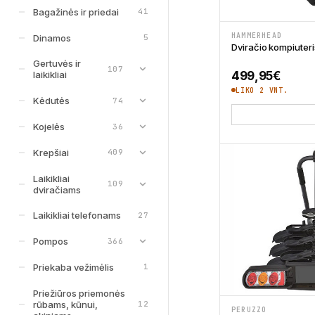
Bagažinės ir priedai
41
HAMMERHEAD
Dinamos
5
Dviračio kompiute
Gertuvės ir
107
499,95
€
laikikliai
LIKO 2 VNT.
Kėdutės
74
Kojelės
36
Krepšiai
409
Laikikliai
109
dviračiams
Laikikliai telefonams
27
Pompos
366
Priekaba vežimėlis
1
Priežiūros priemonės
rūbams, kūnui,
12
PERUZZO