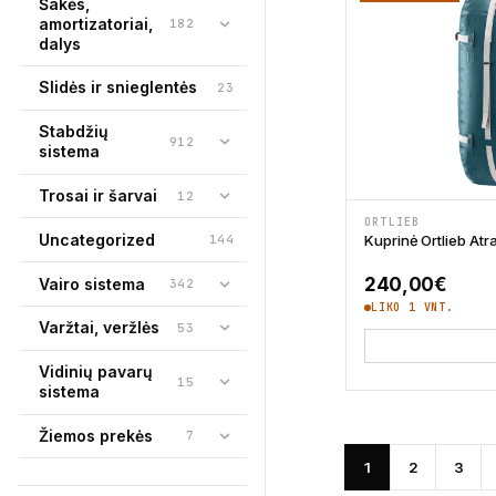
Šakės,
amortizatoriai,
182
dalys
Slidės ir snieglentės
23
Stabdžių
912
sistema
Trosai ir šarvai
12
ORTLIEB
Uncategorized
Kuprinė Ortlieb Atr
144
240,00
€
Vairo sistema
342
LIKO 1 VNT.
Varžtai, veržlės
53
Vidinių pavarų
15
sistema
Žiemos prekės
7
1
2
3