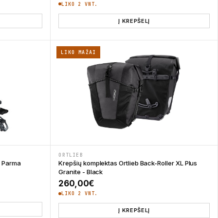
LIKO 2 VNT.
Į KREPŠELĮ
LIKO MAŽAI
ORTLIEB
zo Parma
Krepšių komplektas Ortlieb Back-Roller XL Plus
Granite - Black
260,00
€
LIKO 2 VNT.
Į KREPŠELĮ