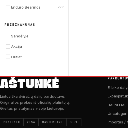
Enduro Bearings
279
Jagwire
260
PRIEINAMUMAS
Maxxis
228
Sandėlyje
GripGrab
227
Akcija
Schwalbe
208
Outlet
PARDUOTU
E-bike daly
E-paspirtu
Lietuviška dviračių dalių parduotuvė.
Originalios prekės iš oficialių platintojų.
BALNELIAI,
Greitas pristatymas visoje Lietuvoje.
Uncategori
Importas / 
MONTONIO
VISA
MASTERCARD
SEPA