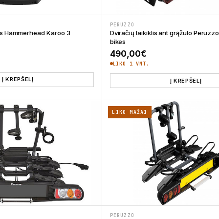
PERUZZO
ris Hammerhead Karoo 3
Dviračių laikiklis ant grąžulo Peruzzo
bikes
490,00
€
LIKO 1 VNT.
Į KREPŠELĮ
Į KREPŠELĮ
LIKO MAŽAI
PERUZZO