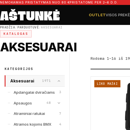
Pereiti prie turinio
NEMOKAMAS PRISTATYMAS NUO 80 €
PRISTATOME PER 2–6 D.D.
OUTLET
VISOS PREK
Ieškoti dalių
Ieškoti
PRADŽIA
/
PARDUOTUVĖ
/
AKSESUARAI
KATALOGAS
AKSESUARAI
Rodoma 1–16 iš 19
KATEGORIJOS
Aksesuarai
1971
LIKO MAŽAI
Apdangalai dviračiams
3
Apsaugos
48
Atraminiai ratukai
7
Atramos kojoms BMX
4