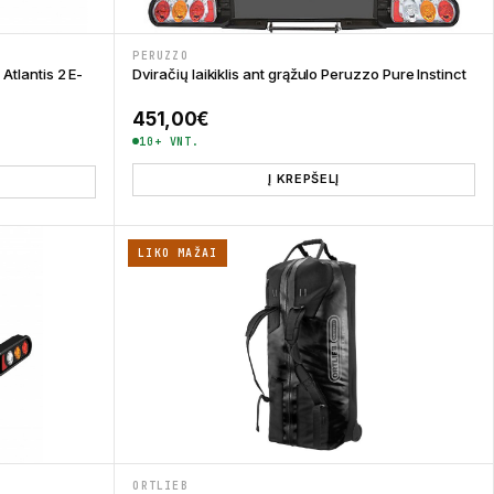
PERUZZO
 Atlantis 2 E-
Dviračių laikiklis ant grąžulo Peruzzo Pure Instinct
451,00
€
10+ VNT.
Į KREPŠELĮ
LIKO MAŽAI
ORTLIEB