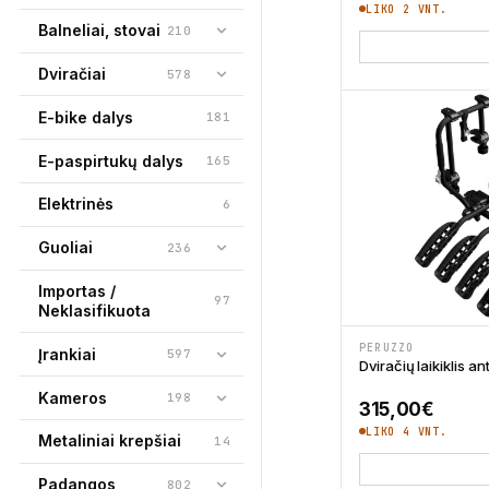
LIKO 2 VNT.
Balneliai, stovai
210
Dviračiai
578
E-bike dalys
181
E-paspirtukų dalys
165
Elektrinės
6
Guoliai
236
Importas /
97
Neklasifikuota
PERUZZO
Įrankiai
597
Dviračių laikiklis a
Kameros
198
315,00
€
LIKO 4 VNT.
Metaliniai krepšiai
14
Padangos
802