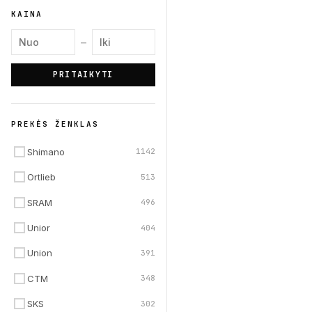
KAINA
Minimali kaina
Maksimali kaina
–
PRITAIKYTI
PREKĖS ŽENKLAS
Shimano
1142
Ortlieb
513
SRAM
496
Unior
404
Union
391
CTM
348
SKS
302