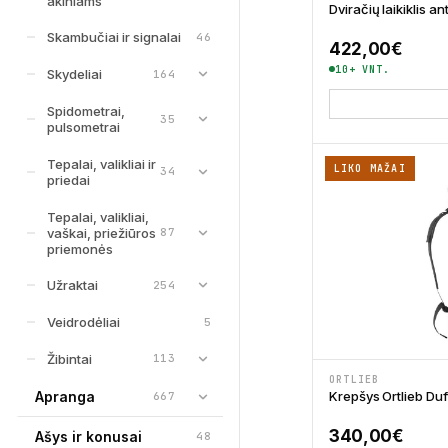
akiniams
Dviračių laikiklis a
Skambučiai ir signalai
46
422,00
€
10+ VNT.
Skydeliai
164
Spidometrai,
35
pulsometrai
Tepalai, valikliai ir
LIKO MAŽAI
34
priedai
Tepalai, valikliai,
vaškai, priežiūros
87
priemonės
Užraktai
254
Veidrodėliai
5
Žibintai
113
ORTLIEB
Krepšys Ortlieb Duf
Apranga
667
340,00
€
Ašys ir konusai
48