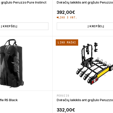
nt grąžulo Peruzzo Pure Instinct
Dviračių laikiklis ant grąžulo Peruzzo
392,00
€
LIKO 3 VNT.
Į KREPŠELĮ
Į KREPŠELĮ
LIKO MAŽAI
PERUZZO
fle RS Black
Dviračių laikiklis ant grąžulo Peruz
332,00
€