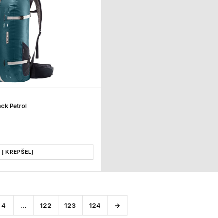
ack Petrol
Į KREPŠELĮ
4
…
122
123
124
→