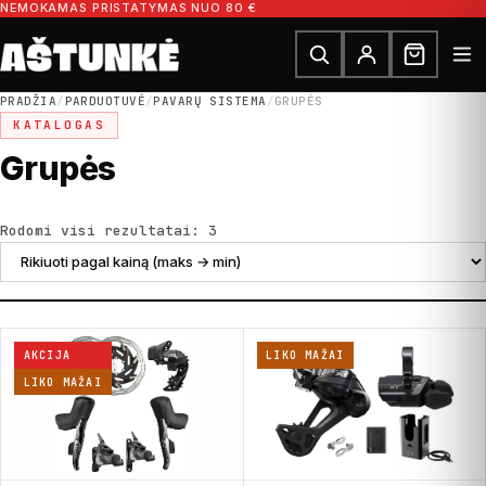
Pereiti prie turinio
NEMOKAMAS PRISTATYMAS NUO 80 €
Ieškoti dalių
Ieškoti
PRADŽIA
/
PARDUOTUVĖ
/
PAVARŲ SISTEMA
/
GRUPĖS
KATALOGAS
Grupės
Rūšiuojama pagal kainą: nuo did
Rodomi visi rezultatai: 3
AKCIJA
LIKO MAŽAI
LIKO MAŽAI