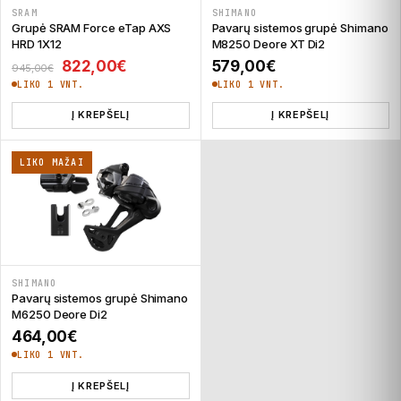
SRAM
SHIMANO
Grupė SRAM Force eTap AXS
Pavarų sistemos grupė Shimano
HRD 1X12
M8250 Deore XT Di2
Original price was: 945,00€.
Current price is: 822,00€.
822,00
€
579,00
€
945,00
€
LIKO 1 VNT.
LIKO 1 VNT.
Į KREPŠELĮ
Į KREPŠELĮ
LIKO MAŽAI
SHIMANO
Pavarų sistemos grupė Shimano
M6250 Deore Di2
464,00
€
LIKO 1 VNT.
Į KREPŠELĮ