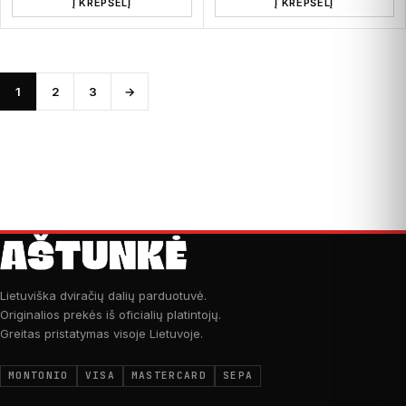
Į KREPŠELĮ
Į KREPŠELĮ
1
2
3
→
Lietuviška dviračių dalių parduotuvė.
Originalios prekės iš oficialių platintojų.
Greitas pristatymas visoje Lietuvoje.
MONTONIO
VISA
MASTERCARD
SEPA