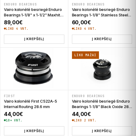
ENDURO BEARINGS
ENDURO BEARINGS
Vairo kolonėlė besriegė Enduro
Vairo kolonėlė besriegė Enduro
Bearings 1-1/8" x 1-1/2" Maxhit
Bearings 1-1/8" Stainless Steel
Zero-Stack Stainless Steel 28.6
28.6 mm
89,00
€
60,00
€
mm
LIKO 4 VNT.
LIKO 4 VNT.
Į KREPŠELĮ
Į KREPŠELĮ
LIKO MAŽAI
FIRST
ENDURO BEARINGS
Vairo kolonėlė First C522A-5
Vairo kolonėlė besriegė Enduro
Internal Routing 28.6 mm
Bearings 1-1/8" Black Oxide 28.6
mm
44,00
€
44,00
€
10+ VNT.
LIKO 2 VNT.
Į KREPŠELĮ
Į KREPŠELĮ