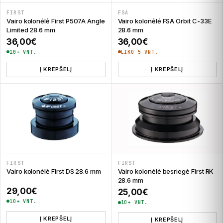
FIRST
FSA
Vairo kolonėlė First P507A Angle
Vairo kolonėlė FSA Orbit C-33E
Limited 28.6 mm
28.6 mm
36,00
€
36,00
€
10+ VNT.
LIKO 5 VNT.
Į KREPŠELĮ
Į KREPŠELĮ
FIRST
FIRST
Vairo kolonėlė First DS 28.6 mm
Vairo kolonėlė besriegė First RK
28.6 mm
29,00
€
25,00
€
10+ VNT.
10+ VNT.
Į KREPŠELĮ
Į KREPŠELĮ