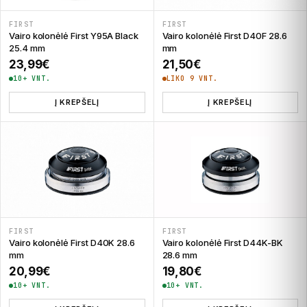
FIRST
FIRST
Vairo kolonėlė First Y95A Black
Vairo kolonėlė First D40F 28.6
25.4 mm
mm
23,99
€
21,50
€
10+ VNT.
LIKO 9 VNT.
Į KREPŠELĮ
Į KREPŠELĮ
FIRST
FIRST
Vairo kolonėlė First D40K 28.6
Vairo kolonėlė First D44K-BK
mm
28.6 mm
20,99
€
19,80
€
10+ VNT.
10+ VNT.