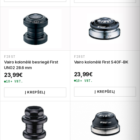
FIRST
FIRST
Vairo kolonėlė besriegė First
Vairo kolonėlė First S40F-BK
UN02 28.6 mm
23,99
€
23,99
€
10+ VNT.
10+ VNT.
Į KREPŠELĮ
Į KREPŠELĮ