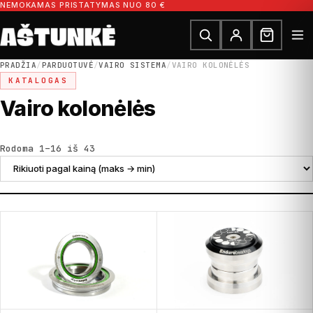
Pereiti prie turinio
NEMOKAMAS PRISTATYMAS NUO 80 €
Ieškoti dalių
Ieškoti
PRADŽIA
/
PARDUOTUVĖ
/
VAIRO SISTEMA
/
VAIRO KOLONĖLĖS
KATALOGAS
Vairo kolonėlės
Rūšiuojama pagal kainą: nuo didžiausios
Rodoma 1–16 iš 43