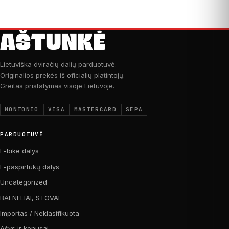
Lietuviška dviračių dalių parduotuvė.
Originalios prekės iš oficialių platintojų.
Greitas pristatymas visoje Lietuvoje.
MONTONIO
VISA
MASTERCARD
SEPA
PARDUOTUVĖ
E-bike dalys
E-paspirtukų dalys
Uncategorized
BALNELIAI, STOVAI
Importas / Neklasifikuota
Ašys ir konusai