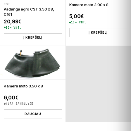
Kamera moto 3.00 x 8
CST
Padanga agro CST 3.50 x 8,
C161
5,00
€
20,99
€
10+ VNT.
10+ VNT.
Į KREPŠELĮ
Į KREPŠELĮ
Kamera moto 3.50 x 8
6,00
€
NĖRA SANDĖLYJE
DAUGIAU