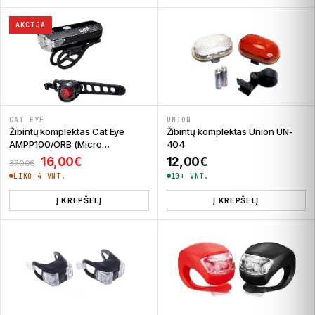
AKCIJA
CAT EYE
UNION
Žibintų komplektas Cat Eye
Žibintų komplektas Union UN-
AMPP100/ORB (Micro
404
USB/CR2032)
Original price was: 37,00€.
Current price is: 16,00€.
16,00
€
12,00
€
37,00
€
LIKO 4 VNT.
10+ VNT.
Į KREPŠELĮ
Į KREPŠELĮ