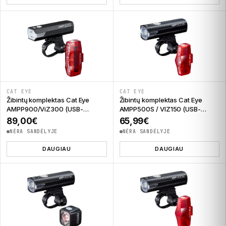
CAT EYE
CAT EYE
Žibintų komplektas Cat Eye
Žibintų komplektas Cat Eye
AMPP900/ViZ300 (USB-
AMPP500S / VIZ150 (USB-
C/Micro USB)
C/USB-C)
89,00
€
65,99
€
NĖRA SANDĖLYJE
NĖRA SANDĖLYJE
DAUGIAU
DAUGIAU