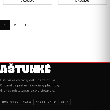
DAUGIAU
DAUGIAU
1
2
→
Lietuviška dviračių dalių parduotuvė.
Originalios prekės iš oficialių platintojų.
Greitas pristatymas visoje Lietuvoje.
MONTONIO
VISA
MASTERCARD
SEPA