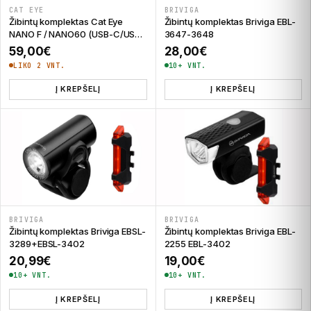
CAT EYE
BRIVIGA
Žibintų komplektas Cat Eye
Žibintų komplektas Briviga EBL-
NANO F / NANO60 (USB-C/USB-
3647-3648
C)
59,00
€
28,00
€
LIKO 2 VNT.
10+ VNT.
Į KREPŠELĮ
Į KREPŠELĮ
BRIVIGA
BRIVIGA
Žibintų komplektas Briviga EBSL-
Žibintų komplektas Briviga EBL-
3289+EBSL-3402
2255 EBL-3402
20,99
€
19,00
€
10+ VNT.
10+ VNT.
Į KREPŠELĮ
Į KREPŠELĮ