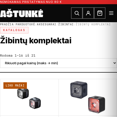
Pereiti prie turinio
NEMOKAMAS PRISTATYMAS NUO 80 €
Ieškoti dalių
Ieškoti
PRADŽIA
/
PARDUOTUVĖ
/
AKSESUARAI
/
ŽIBINTAI
/
ŽIBINTŲ KOMPLEKTAI
KATALOGAS
Žibintų komplektai
Rūšiuojama pagal kainą: nuo didžiausios
Rodoma 1–16 iš 21
LIKO MAŽAI