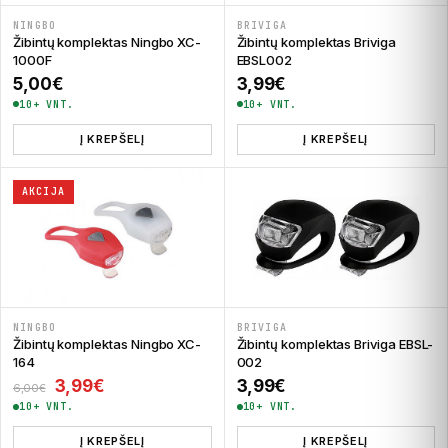
NINGBO
BRIVIGA
Žibintų komplektas Ningbo XC-
Žibintų komplektas Briviga
1000F
EBSL002
5,00
€
3,99
€
10+ VNT.
10+ VNT.
Į KREPŠELĮ
Į KREPŠELĮ
AKCIJA
NINGBO
BRIVIGA
Žibintų komplektas Ningbo XC-
Žibintų komplektas Briviga EBSL-
164
002
Original price was: 6,00€.
Current price is: 3,99€.
3,99
€
3,99
€
6,00
€
10+ VNT.
10+ VNT.
Į KREPŠELĮ
Į KREPŠELĮ