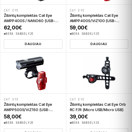
CAT EYE
CAT EYE
Žibintų komplektas Cat Eye
Žibintų komplektas Cat Eye
AMPP400S / NANO60 (USB-
AMPP400S/ViZ100 (USB-
C/USB-C)
C/USB-C)
62,00
€
59,00
€
NĖRA SANDĖLYJE
NĖRA SANDĖLYJE
DAUGIAU
DAUGIAU
CAT EYE
CAT EYE
Žibintų komplektas Cat Eye
Žibintų komplektas Cat Eye Orb
AMPP500S/ViZ150 (USB-
RC F/R (Micro USB/Micro USB)
C/Micro USB)
58,00
€
39,00
€
NĖRA SANDĖLYJE
NĖRA SANDĖLYJE