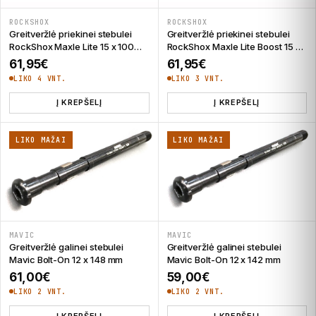
ROCKSHOX
ROCKSHOX
Greitveržlė priekinei stebulei
Greitveržlė priekinei stebulei
RockShox Maxle Lite 15 x 100
RockShox Maxle Lite Boost 15 x
mm
110 mm
61,95
€
61,95
€
LIKO 4 VNT.
LIKO 3 VNT.
Į KREPŠELĮ
Į KREPŠELĮ
LIKO MAŽAI
LIKO MAŽAI
MAVIC
MAVIC
Greitveržlė galinei stebulei
Greitveržlė galinei stebulei
Mavic Bolt-On 12 x 148 mm
Mavic Bolt-On 12 x 142 mm
61,00
€
59,00
€
LIKO 2 VNT.
LIKO 2 VNT.
Į KREPŠELĮ
Į KREPŠELĮ