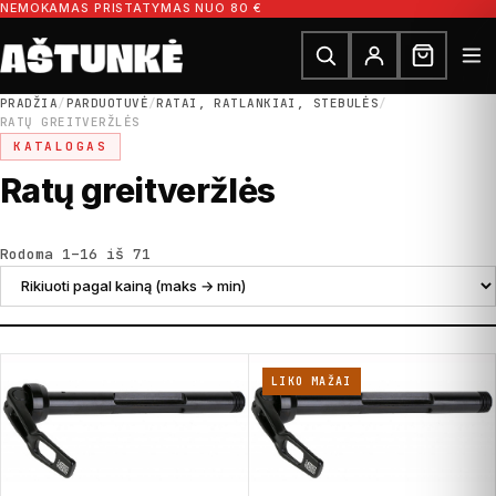
Pereiti prie turinio
NEMOKAMAS PRISTATYMAS NUO 80 €
Ieškoti dalių
Ieškoti
PRADŽIA
/
PARDUOTUVĖ
/
RATAI, RATLANKIAI, STEBULĖS
/
RATŲ GREITVERŽLĖS
KATALOGAS
Ratų greitveržlės
Rūšiuojama pagal kainą: nuo didžiausios
Rodoma 1–16 iš 71
LIKO MAŽAI