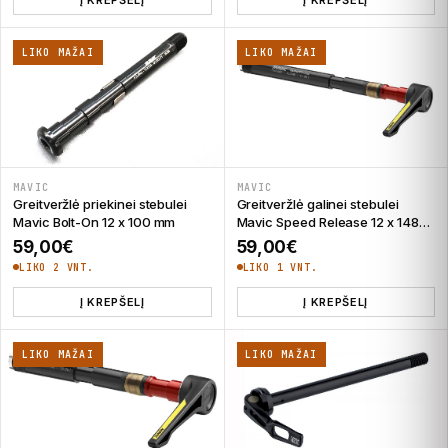
LIKO MAŽAI
LIKO MAŽAI
MAVIC
MAVIC
Greitveržlė priekinei stebulei
Greitveržlė galinei stebulei
Mavic Bolt-On 12 x 100 mm
Mavic Speed Release 12 x 148
mm
59,00
€
59,00
€
LIKO 2 VNT.
LIKO 1 VNT.
Į KREPŠELĮ
Į KREPŠELĮ
LIKO MAŽAI
LIKO MAŽAI