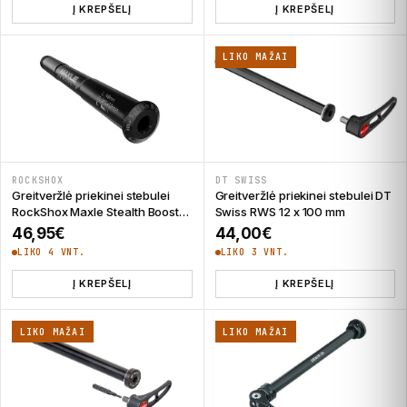
Į KREPŠELĮ
Į KREPŠELĮ
LIKO MAŽAI
ROCKSHOX
DT SWISS
Greitveržlė priekinei stebulei
Greitveržlė priekinei stebulei DT
RockShox Maxle Stealth Boost
Swiss RWS 12 x 100 mm
15 x 110 mm
46,95
€
44,00
€
LIKO 4 VNT.
LIKO 3 VNT.
Į KREPŠELĮ
Į KREPŠELĮ
LIKO MAŽAI
LIKO MAŽAI