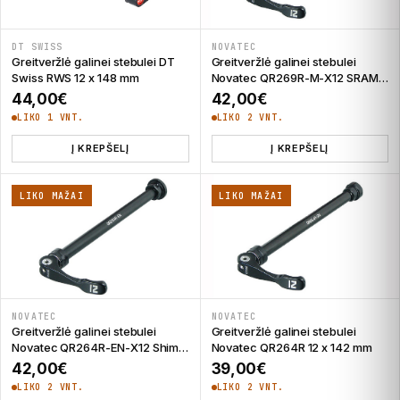
DT SWISS
NOVATEC
Greitveržlė galinei stebulei DT
Greitveržlė galinei stebulei
Swiss RWS 12 x 148 mm
Novatec QR269R-M-X12 SRAM
12 x 148 mm
44,00
€
42,00
€
LIKO 1 VNT.
LIKO 2 VNT.
Į KREPŠELĮ
Į KREPŠELĮ
LIKO MAŽAI
LIKO MAŽAI
NOVATEC
NOVATEC
Greitveržlė galinei stebulei
Greitveržlė galinei stebulei
Novatec QR264R-EN-X12 Shim
Novatec QR264R 12 x 142 mm
12 x 142 mm
42,00
€
39,00
€
LIKO 2 VNT.
LIKO 2 VNT.