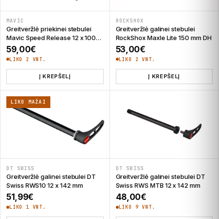
MAVIC
ROCKSHOX
Greitveržlė priekinei stebulei
Greitveržlė galinei stebulei
Mavic Speed Release 12 x 100
RockShox Maxle Lite 150 mm DH
mm
59,00
€
53,00
€
LIKO 2 VNT.
LIKO 2 VNT.
Į KREPŠELĮ
Į KREPŠELĮ
LIKO MAŽAI
DT SWISS
DT SWISS
Greitveržlė galinei stebulei DT
Greitveržlė galinei stebulei DT
Swiss RWS10 12 x 142 mm
Swiss RWS MTB 12 x 142 mm
51,99
€
48,00
€
LIKO 1 VNT.
LIKO 9 VNT.