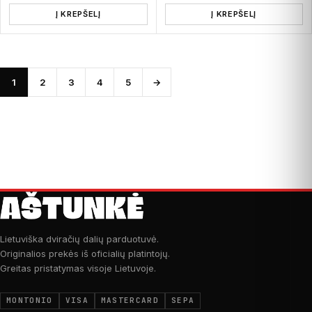
Į KREPŠELĮ
Į KREPŠELĮ
1
2
3
4
5
→
Lietuviška dviračių dalių parduotuvė.
Originalios prekės iš oficialių platintojų.
Greitas pristatymas visoje Lietuvoje.
MONTONIO
VISA
MASTERCARD
SEPA