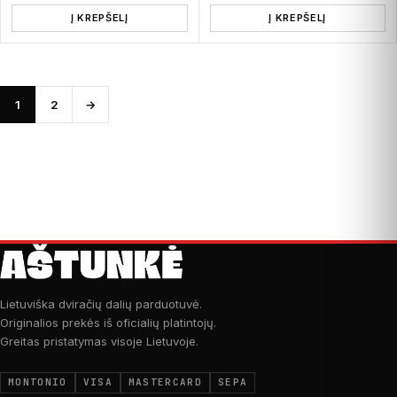
Į KREPŠELĮ
Į KREPŠELĮ
1
2
→
Lietuviška dviračių dalių parduotuvė.
Originalios prekės iš oficialių platintojų.
Greitas pristatymas visoje Lietuvoje.
MONTONIO
VISA
MASTERCARD
SEPA