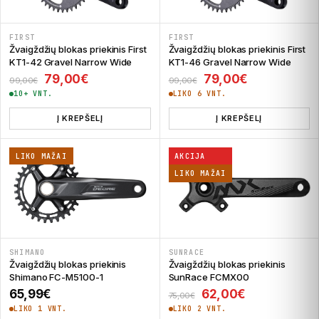
FIRST
FIRST
Žvaigždžių blokas priekinis First
Žvaigždžių blokas priekinis First
KT1-42 Gravel Narrow Wide
KT1-46 Gravel Narrow Wide
Original price was: 99,00€.
Current price is: 79,00€.
Original price was:
Current pric
79,00
€
79,00
€
99,00
€
99,00
€
10+ VNT.
LIKO 6 VNT.
Į KREPŠELĮ
Į KREPŠELĮ
LIKO MAŽAI
AKCIJA
LIKO MAŽAI
SHIMANO
SUNRACE
Žvaigždžių blokas priekinis
Žvaigždžių blokas priekinis
Shimano FC-M5100-1
SunRace FCMX00
Original price was: 
Current pric
65,99
€
62,00
€
75,00
€
LIKO 1 VNT.
LIKO 2 VNT.