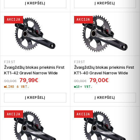
Į KREPŠELĮ
Į KREPŠELĮ
AKCIJA
AKCIJA
FIRST
FIRST
Žvaigždžių blokas priekinis First
Žvaigždžių blokas priekinis First
KT1-42 Gravel Narrow Wide
KT1-40 Gravel Narrow Wide
Original price was: 99,00€.
Current price is: 79,99€.
Original price was:
Current pric
79,99
€
79,00
€
99,00
€
99,00
€
LIKO 6 VNT.
10+ VNT.
Į KREPŠELĮ
Į KREPŠELĮ
AKCIJA
AKCIJA