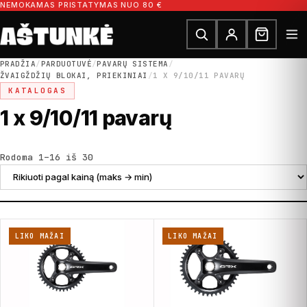
Pereiti prie turinio
NEMOKAMAS PRISTATYMAS NUO 80 €
Ieškoti dalių
Ieškoti
PRADŽIA
/
PARDUOTUVĖ
/
PAVARŲ SISTEMA
/
ŽVAIGŽDŽIŲ BLOKAI, PRIEKINIAI
/
1 X 9/10/11 PAVARŲ
KATALOGAS
1 x 9/10/11 pavarų
Rūšiuojama pagal kainą: nuo didžiausios
Rodoma 1–16 iš 30
LIKO MAŽAI
LIKO MAŽAI