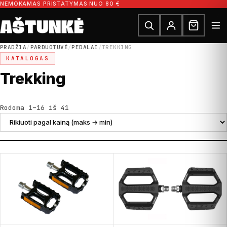
Pereiti prie turinio
NEMOKAMAS PRISTATYMAS NUO 80 €
Ieškoti dalių
Ieškoti
PRADŽIA
/
PARDUOTUVĖ
/
PEDALAI
/
TREKKING
KATALOGAS
Trekking
Rūšiuojama pagal kainą: nuo didžiausios
Rodoma 1–16 iš 41