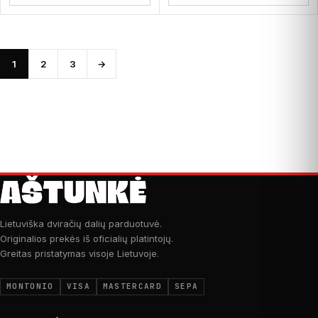
1
2
3
→
Lietuviška dviračių dalių parduotuvė.
Originalios prekės iš oficialių platintojų.
Greitas pristatymas visoje Lietuvoje.
MONTONIO
VISA
MASTERCARD
SEPA