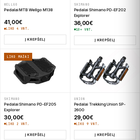
WELLGO
SHIMANO
Pedalai MTB Wellgo M138
Pedalai Shimano PD-EF202
Explorer
41,00
€
36,00
€
LIKO 4 VNT.
10+ VNT.
Į KREPŠELĮ
Į KREPŠELĮ
LIKO MAŽAI
SHIMANO
UNION
Pedalai Shimano PD-EF205
Pedalai Trekking Union SP-
Explorer
2600
30,00
€
29,00
€
LIKO 2 VNT.
LIKO 9 VNT.
Į KREPŠELĮ
Į KREPŠELĮ