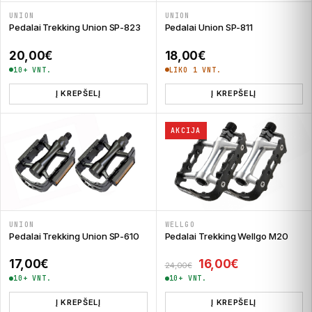
UNION
UNION
Pedalai Trekking Union SP-823
Pedalai Union SP-811
20,00
€
18,00
€
10+ VNT.
LIKO 1 VNT.
Į KREPŠELĮ
Į KREPŠELĮ
AKCIJA
UNION
WELLGO
Pedalai Trekking Union SP-610
Pedalai Trekking Wellgo M20
Original price was:
Current price
17,00
€
16,00
€
24,00
€
10+ VNT.
10+ VNT.
Į KREPŠELĮ
Į KREPŠELĮ