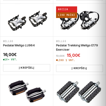
AKCIJA
LIKO MAŽAI
WELLGO
WELLGO
Pedalai Wellgo LU964
Pedalai Trekking Wellgo E179
Exerciser
16,00
€
Original price was: 
Current price
15,00
€
19,00
€
10+ VNT.
LIKO 1 VNT.
Į KREPŠELĮ
Į KREPŠELĮ