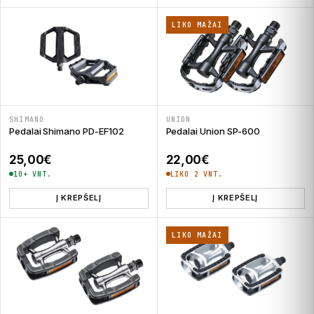
LIKO MAŽAI
SHIMANO
UNION
Pedalai Shimano PD-EF102
Pedalai Union SP-600
25,00
€
22,00
€
10+ VNT.
LIKO 2 VNT.
Į KREPŠELĮ
Į KREPŠELĮ
LIKO MAŽAI