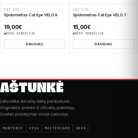
CAT EYE
CAT EYE
Spidometras Cat Eye VELO 9
Spidometras Cat Eye VELO 7
19,00
€
15,00
€
NĖRA SANDĖLYJE
NĖRA SANDĖLYJE
DAUGIAU
DAUGIAU
Lietuviška dviračių dalių parduotuvė.
Originalios prekės iš oficialių platintojų.
Greitas pristatymas visoje Lietuvoje.
MONTONIO
VISA
MASTERCARD
SEPA