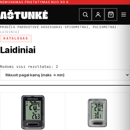
Pereiti prie turinio
NEMOKAMAS PRISTATYMAS NUO 80 €
Ieškoti dalių
Ieškoti
PRADŽIA
/
PARDUOTUVĖ
/
AKSESUARAI
/
SPIDOMETRAI, PULSOMETRAI
/
LAIDINIAI
KATALOGAS
Laidiniai
Rūšiuojama pagal kainą: nuo did
Rodomi visi rezultatai: 2