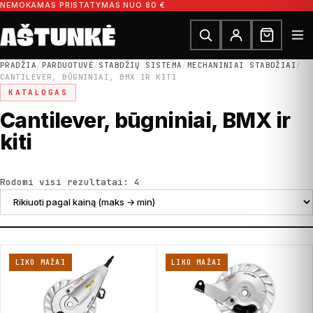
Pereiti prie turinio
NEMOKAMAS PRISTATYMAS NUO 80 €
Ieškoti dalių
Ieškoti
PRADŽIA
/
PARDUOTUVĖ
/
STABDŽIŲ SISTEMA
/
MECHANINIAI STABDŽIAI
/
CANTILEVER, BŪGNINIAI, BMX IR KITI
KATALOGAS
Cantilever, būgniniai, BMX ir
kiti
Rūšiuojama pagal kainą: nuo did
Rodomi visi rezultatai: 4
LIKO MAŽAI
LIKO MAŽAI