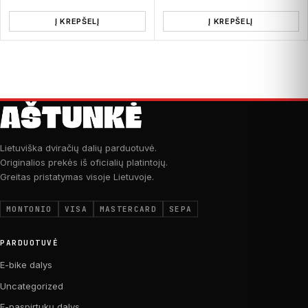
Į KREPŠELĮ
Į KREPŠELĮ
Lietuviška dviračių dalių parduotuvė.
Originalios prekės iš oficialių platintojų.
Greitas pristatymas visoje Lietuvoje.
MONTONIO
VISA
MASTERCARD
SEPA
PARDUOTUVĖ
E-bike dalys
Uncategorized
E-paspirtukų dalys