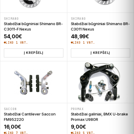
SHIMANO
SHIMANO
Stabdžiai būgniniai Shimano BR-
Stabdžiai būgniniai Shimano BR-
C3011-F Nexus
C3011 Nexus
54,00
€
48,99
€
LIKO 1 VNT.
LIKO 1 VNT.
Į KREPŠELĮ
Į KREPŠELĮ
SACCON
PROMAX
Stabdžiai Cantilever Saccon
Stabdžiai galiniai, BMX U-brake
FM952220
Promax U980R
16,00
€
9,00
€
LIKO 7 VNT.
LIKO 5 VNT.