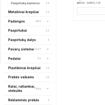
Paspirtukų kameros
13
NĖRA SANDĖLYJE
Metaliniai krepšiai
14
Padangos
802
Paspirtukai
11
Paspirtukų dalys
5
Pavarų sistema
2167
Pedalai
91
Plastikiniai krepšiai
14
Prekės vaikams
36
Ratai, ratlankiai,
966
stebulės
Reklaminės prekės
3