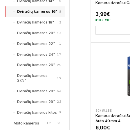
Dviračių kameros 14"
5
Kamera dviračiui CS
Dviračių kameros 16"
8
3,99
€
10+ VNT.
Dviračių kameros 18"
3
Dviračių kameros 20"
13
Dviračių kameros 22"
1
Dviračių kameros 24"
17
Dviračių kameros 26"
25
Dviračių kameros
19
27.5"
Dviračių kameros 28"
53
Dviračių kameros 29"
22
SCHWALBE
Dviračių kameros kitos
9
Kamera dviračiui Sc
Auto 40 mm 4
Moto kameros
19
6,00
€