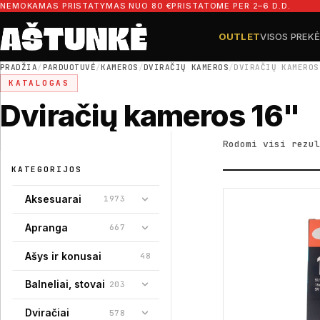
Pereiti prie turinio
NEMOKAMAS PRISTATYMAS NUO 80 €
PRISTATOME PER 2–6 D.D.
OUTLET
VISOS PREK
Ieškoti dalių
Ieškoti
PRADŽIA
/
PARDUOTUVĖ
/
KAMEROS
/
DVIRAČIŲ KAMEROS
/
DVIRAČIŲ KAMEROS
KATALOGAS
Dviračių kameros 16"
Rodomi visi rezul
KATEGORIJOS
Aksesuarai
1973
Apranga
667
Ašys ir konusai
48
Balneliai, stovai
203
Dviračiai
578