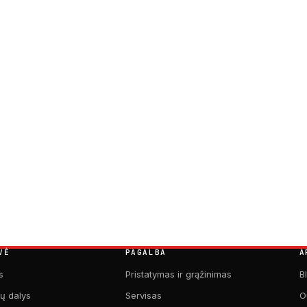
VĖ
PAGALBA
A
s
Pristatymas ir grąžinimas
B
kų dalys
Servisas
O