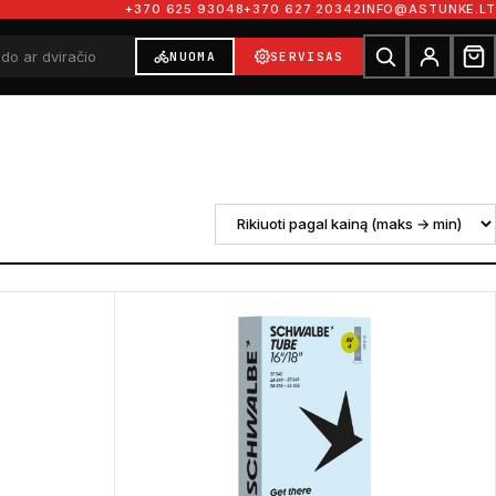
+370 625 93048
+370 627 20342
INFO@ASTUNKE.LT
NUOMA
SERVISAS
ausios