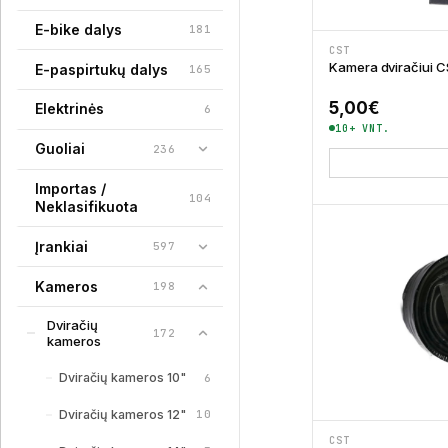
E-bike dalys
181
CST
Kamera dviračiui C
E-paspirtukų dalys
165
5,00
€
Elektrinės
6
10+ VNT.
Guoliai
236
Importas /
104
Neklasifikuota
Įrankiai
597
Kameros
198
Dviračių
172
kameros
Dviračių kameros 10"
6
Dviračių kameros 12"
10
CST