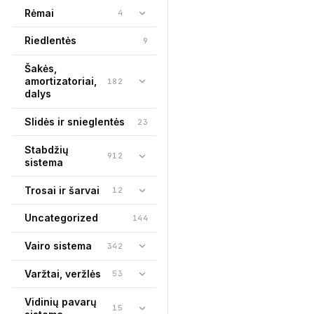
Rėmai
4
Riedlentės
9
Šakės,
amortizatoriai,
182
dalys
Slidės ir snieglentės
23
Stabdžių
912
sistema
Trosai ir šarvai
12
Uncategorized
144
Vairo sistema
342
Varžtai, veržlės
53
Vidinių pavarų
15