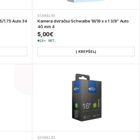
SCHWALBE
25/1.75 Auto 34
Kamera dviračiui Schwalbe 16/18 x x 1 3/8" Auto
40 mm 4
5,00
€
10+ VNT.
Į KREPŠELĮ
SCHWALBE