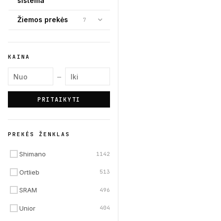
sistema
Žiemos prekės
7
KAINA
Minimali kaina
Maksimali kaina
–
PRITAIKYTI
PREKĖS ŽENKLAS
Shimano
1142
Ortlieb
513
SRAM
496
Unior
404