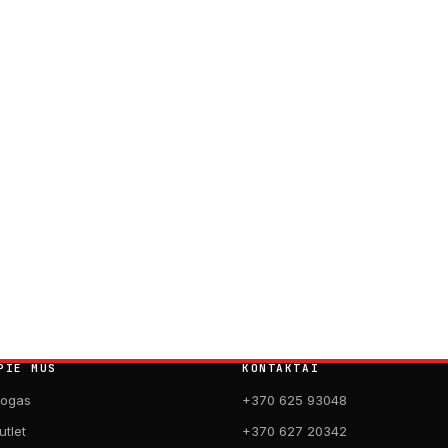
PIE MUS
KONTAKTAI
logas
+370 625 93048
utlet
+370 627 20342