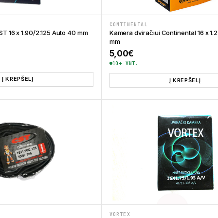
CONTINENTAL
ST 16 x 1.90/2.125 Auto 40 mm
Kamera dviračiui Continental 16 x 1.
mm
5,00
€
10+ VNT.
Į KREPŠELĮ
Į KREPŠELĮ
VORTEX