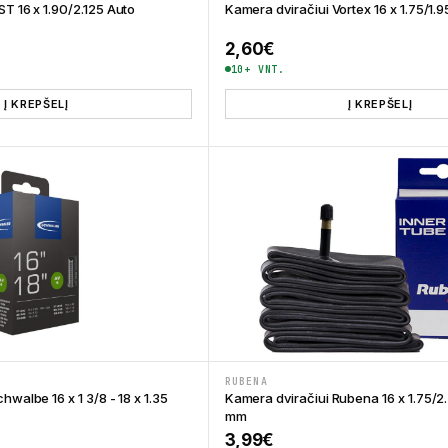
T 16 x 1.90/2.125 Auto
Kamera dviračiui Vortex 16 x 1.75/1.9
2,60
€
10+ VNT.
Į KREPŠELĮ
Į KREPŠELĮ
RUBENA
hwalbe 16 x 1 3/8 - 18 x 1.35
Kamera dviračiui Rubena 16 x 1.75/2
mm
3,99
€