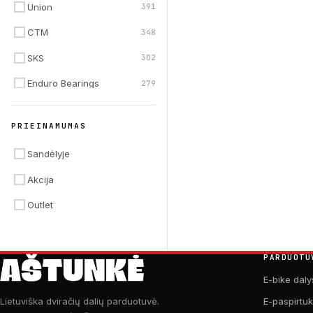
Union
391
CTM
348
SKS
302
Enduro Bearings
279
Jagwire
260
PRIEINAMUMAS
Maxxis
228
Sandėlyje
GripGrab
227
Akcija
Schwalbe
208
Outlet
PARDUOTU
E-bike daly
E-paspirtu
Lietuviška dviračių dalių parduotuvė.