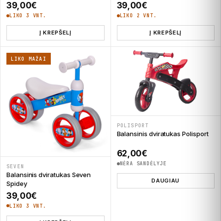
39,00
€
39,00
€
LIKO 3 VNT.
LIKO 2 VNT.
Į KREPŠELĮ
Į KREPŠELĮ
LIKO MAŽAI
POLISPORT
Balansinis dviratukas Polisport
62,00
€
NĖRA SANDĖLYJE
SEVEN
Balansinis dviratukas Seven
DAUGIAU
Spidey
39,00
€
LIKO 3 VNT.