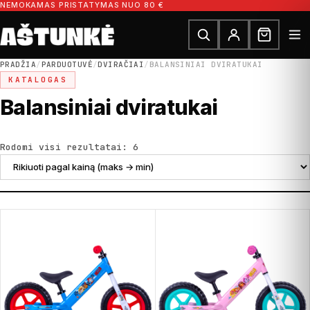
Pereiti prie turinio
NEMOKAMAS PRISTATYMAS NUO 80 €
Ieškoti dalių
Ieškoti
PRADŽIA
/
PARDUOTUVĖ
/
DVIRAČIAI
/
BALANSINIAI DVIRATUKAI
KATALOGAS
Balansiniai dviratukai
Rūšiuojama pagal kainą: nuo did
Rodomi visi rezultatai: 6