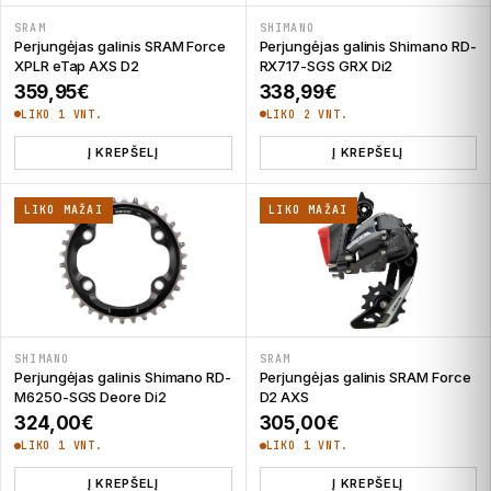
SRAM
SHIMANO
Perjungėjas galinis SRAM Force
Perjungėjas galinis Shimano RD-
XPLR eTap AXS D2
RX717-SGS GRX Di2
359,95
€
338,99
€
LIKO 1 VNT.
LIKO 2 VNT.
Į KREPŠELĮ
Į KREPŠELĮ
LIKO MAŽAI
LIKO MAŽAI
SHIMANO
SRAM
Perjungėjas galinis Shimano RD-
Perjungėjas galinis SRAM Force
M6250-SGS Deore Di2
D2 AXS
324,00
€
305,00
€
LIKO 1 VNT.
LIKO 1 VNT.
Į KREPŠELĮ
Į KREPŠELĮ