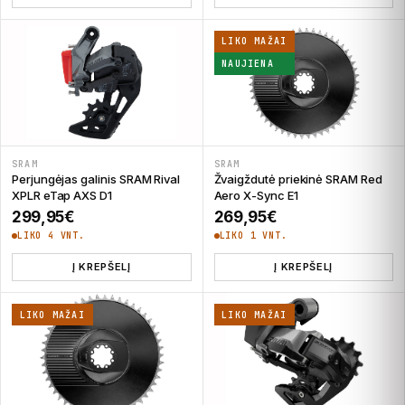
LIKO MAŽAI
NAUJIENA
SRAM
SRAM
Žvaigždutė priekinė SRAM Red
Perjungėjas galinis SRAM Rival
Aero X-Sync E1
XPLR eTap AXS D1
269,95
€
299,95
€
LIKO 1 VNT.
LIKO 4 VNT.
Į KREPŠELĮ
Į KREPŠELĮ
LIKO MAŽAI
LIKO MAŽAI