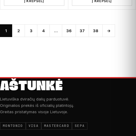
Į KREPŠELĮ
Į KREPŠELĮ
1
2
3
4
…
36
37
38
→
Lietuviška dviračių dalių parduotuvė.
Originalios prekės iš oficialių platintojų.
Greitas pristatymas visoje Lietuvoje.
MONTONIO
VISA
MASTERCARD
SEPA