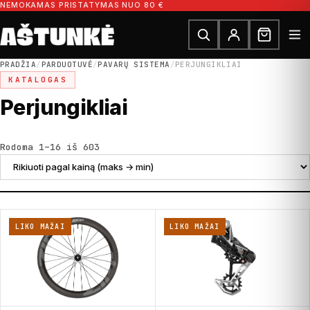
Pereiti prie turinio
NEMOKAMAS PRISTATYMAS NUO 80 €
Ieškoti dalių
Ieškoti
PRADŽIA
/
PARDUOTUVĖ
/
PAVARŲ SISTEMA
/
PERJUNGIKLIAI
KATALOGAS
Perjungikliai
Rūšiuojama pagal kainą: nuo didžiausio
Rodoma 1–16 iš 603
LIKO MAŽAI
LIKO MAŽAI