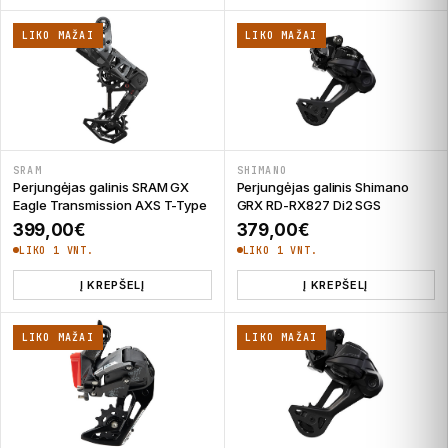
LIKO MAŽAI
LIKO MAŽAI
SRAM
SHIMANO
Perjungėjas galinis SRAM GX
Perjungėjas galinis Shimano
Eagle Transmission AXS T-Type
GRX RD-RX827 Di2 SGS
399,00
€
379,00
€
LIKO 1 VNT.
LIKO 1 VNT.
Į KREPŠELĮ
Į KREPŠELĮ
LIKO MAŽAI
LIKO MAŽAI