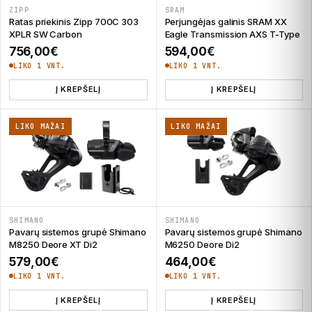
ZIPP
SRAM
Ratas priekinis Zipp 700C 303
Perjungėjas galinis SRAM XX
XPLR SW Carbon
Eagle Transmission AXS T-Type
756,00
€
594,00
€
LIKO 1 VNT.
LIKO 1 VNT.
Į KREPŠELĮ
Į KREPŠELĮ
LIKO MAŽAI
LIKO MAŽAI
SHIMANO
SHIMANO
Pavarų sistemos grupė Shimano
Pavarų sistemos grupė Shimano
M8250 Deore XT Di2
M6250 Deore Di2
579,00
€
464,00
€
LIKO 1 VNT.
LIKO 1 VNT.
Į KREPŠELĮ
Į KREPŠELĮ