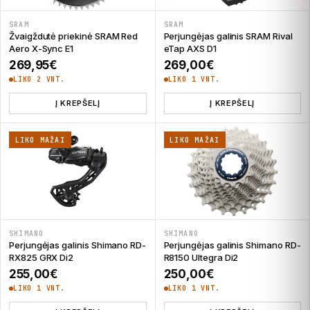
SRAM
SRAM
Žvaigždutė priekinė SRAM Red
Perjungėjas galinis SRAM Rival
Aero X-Sync E1
eTap AXS D1
269,95
€
269,00
€
LIKO 2 VNT.
LIKO 1 VNT.
Į KREPŠELĮ
Į KREPŠELĮ
LIKO MAŽAI
LIKO MAŽAI
SHIMANO
SHIMANO
Perjungėjas galinis Shimano RD-
Perjungėjas galinis Shimano RD-
RX825 GRX Di2
R8150 Ultegra Di2
255,00
€
250,00
€
LIKO 1 VNT.
LIKO 1 VNT.