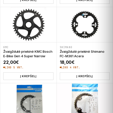
KMC
SHIMANO
Žvaigždutė priekinė KMC Bosch
Žvaigždutė priekinė Shimano
E-Bike Gen 4 Super Narrow
FC-M361 Acera
22,00
€
18,00
€
LIKO 5 VNT.
LIKO 4 VNT.
Į KREPŠELĮ
Į KREPŠELĮ