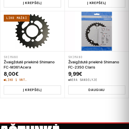
Į KREPŠELĮ
Į KREPŠELĮ
LIKO MAŽAI
SHIMANO
SHIMANO
Žvaigždutė priekinė Shimano
Žvaigždutė priekinė Shimano
FC-M361 Acera
FC-2350 Claris
8,00
€
9,99
€
LIKO 1 VNT.
NĖRA SANDĖLYJE
Į KREPŠELĮ
DAUGIAU