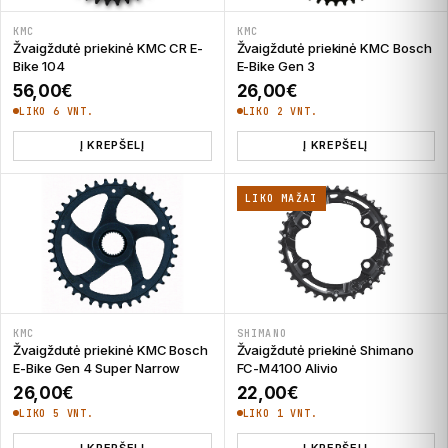
KMC
KMC
Žvaigždutė priekinė KMC CR E-
Žvaigždutė priekinė KMC Bosch
Bike 104
E-Bike Gen 3
56,00
€
26,00
€
LIKO 6 VNT.
LIKO 2 VNT.
Į KREPŠELĮ
Į KREPŠELĮ
LIKO MAŽAI
KMC
SHIMANO
Žvaigždutė priekinė KMC Bosch
Žvaigždutė priekinė Shimano
E-Bike Gen 4 Super Narrow
FC-M4100 Alivio
26,00
€
22,00
€
LIKO 5 VNT.
LIKO 1 VNT.
Į KREPŠELĮ
Į KREPŠELĮ