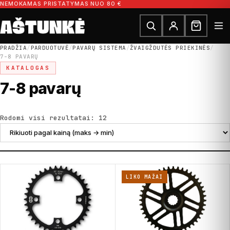
Pereiti prie turinio
NEMOKAMAS PRISTATYMAS NUO 80 €
Ieškoti dalių
Ieškoti
PRADŽIA
/
PARDUOTUVĖ
/
PAVARŲ SISTEMA
/
ŽVAIGŽDUTĖS PRIEKINĖS
/
7-8 PAVARŲ
KATALOGAS
7-8 pavarų
Rūšiuojama pagal kainą: nuo di
Rodomi visi rezultatai: 12
LIKO MAŽAI