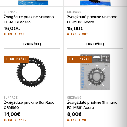
SHIMANO
SHIMANO
Žvaigždutė priekinė Shimano
Žvaigždutė priekinė Shimano
FC-M361 Acera
FC-M361 Acera
16,00
€
15,00
€
LIKO 5 VNT.
LIKO 7 VNT.
Į KREPŠELĮ
Į KREPŠELĮ
LIKO MAŽAI
LIKO MAŽAI
SUNRACE
SHIMANO
Žvaigždutė priekinė SunRace
Žvaigždutė priekinė Shimano
CRMS60
FC-M361 Acera
14,00
€
8,00
€
LIKO 2 VNT.
LIKO 1 VNT.