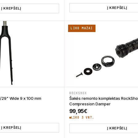
Į KREPŠELĮ
Į KREPŠELĮ
LIKO MAŽAI
ROCKSHOX
C/29" Wide 9 x 100 mm
Šakės remonto komplektas RockSho
Compression Damper
99,95
€
LIKO 3 VNT.
Į KREPŠELĮ
Į KREPŠELĮ