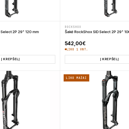
ROCKSHOX
 Select 2P 29" 120 mm
Šakė RockShox SID Select 2P 29" 1
542,00
€
LIKO 1 VNT.
Į KREPŠELĮ
Į KREPŠELĮ
LIKO MAŽAI