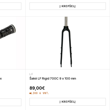
Į KREPŠELĮ
LF
x
Šakė LF Rigid 700C 9 x 100 mm
89,00
€
LIKO 6 VNT.
Į KREPŠELĮ