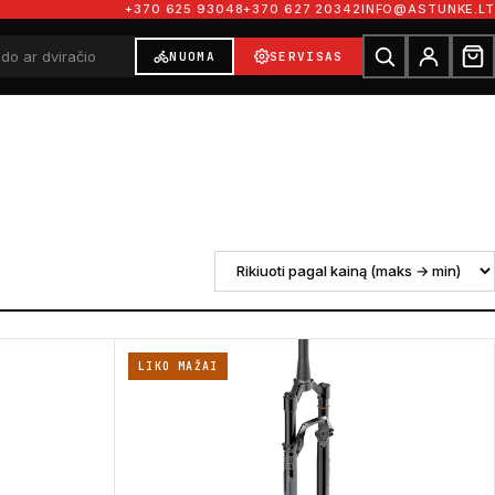
+370 625 93048
+370 627 20342
INFO@ASTUNKE.LT
NUOMA
SERVISAS
LIKO MAŽAI