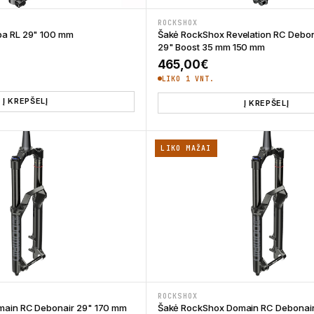
ROCKSHOX
a RL 29" 100 mm
Šakė RockShox Revelation RC Debo
29" Boost 35 mm 150 mm
465,00
€
LIKO 1 VNT.
Į KREPŠELĮ
Į KREPŠELĮ
LIKO MAŽAI
ROCKSHOX
ain RC Debonair 29" 170 mm
Šakė RockShox Domain RC Debonai