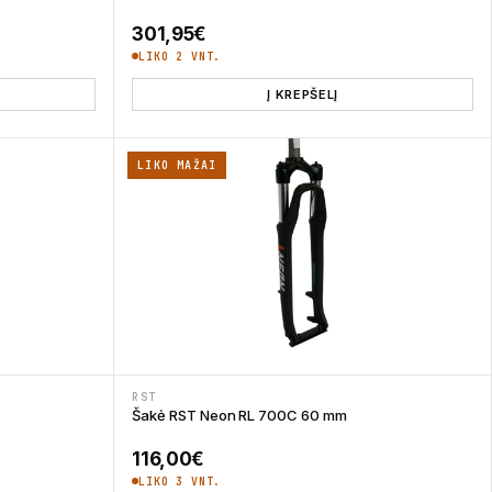
301,95
€
LIKO 2 VNT.
Į KREPŠELĮ
LIKO MAŽAI
RST
Šakė RST Neon RL 700C 60 mm
116,00
€
LIKO 3 VNT.