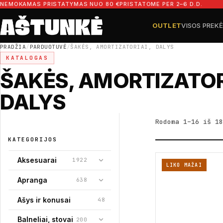
Pereiti prie turinio
NEMOKAMAS PRISTATYMAS NUO 80 €
PRISTATOME PER 2–6 D.D.
OUTLET
VISOS PREK
Ieškoti dalių
Ieškoti
PRADŽIA
/
PARDUOTUVĖ
/
ŠAKĖS, AMORTIZATORIAI, DALYS
KATALOGAS
ŠAKĖS, AMORTIZATOR
DALYS
Rodoma 1–16 iš 18
KATEGORIJOS
Aksesuarai
1922
LIKO MAŽAI
Apranga
638
Ašys ir konusai
48
Balneliai, stovai
200