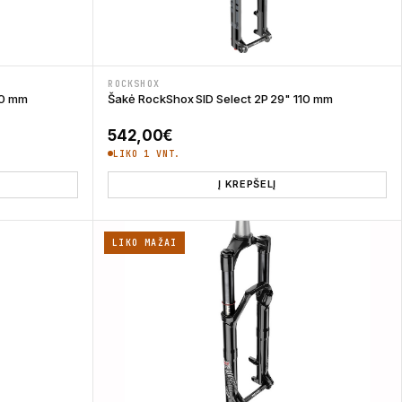
ROCKSHOX
00 mm
Šakė RockShox SID Select 2P 29" 110 mm
542,00
€
LIKO 1 VNT.
Į KREPŠELĮ
LIKO MAŽAI