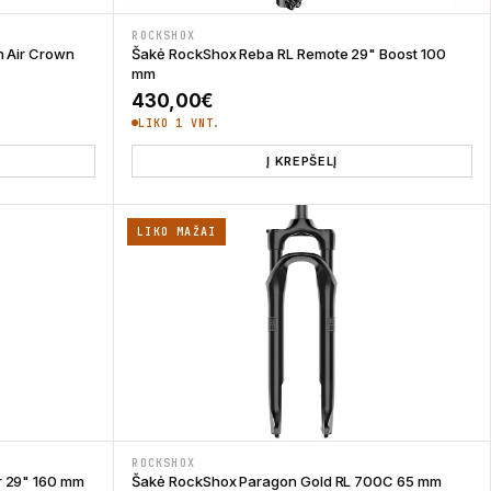
ROCKSHOX
n Air Crown
Šakė RockShox Reba RL Remote 29" Boost 100
mm
430,00
€
LIKO 1 VNT.
Į KREPŠELĮ
LIKO MAŽAI
ROCKSHOX
r 29" 160 mm
Šakė RockShox Paragon Gold RL 700C 65 mm