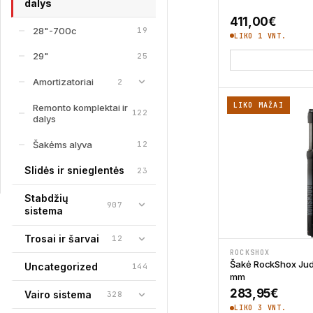
dalys
411,00
€
28"-700c
19
LIKO 1 VNT.
29"
25
Amortizatoriai
2
LIKO MAŽAI
Remonto komplektai ir
122
dalys
Šakėms alyva
12
Slidės ir snieglentės
23
Stabdžių
907
sistema
Trosai ir šarvai
12
ROCKSHOX
Šakė RockShox Jud
Uncategorized
144
mm
283,95
€
Vairo sistema
328
LIKO 3 VNT.