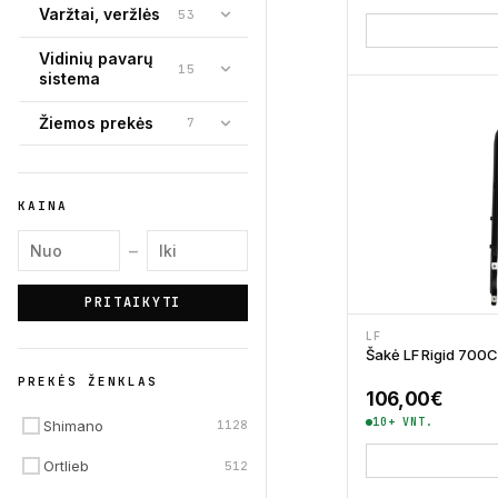
Varžtai, veržlės
53
Vidinių pavarų
15
sistema
Žiemos prekės
7
KAINA
Minimali kaina
Maksimali kaina
–
PRITAIKYTI
LF
Šakė LF Rigid 700
PREKĖS ŽENKLAS
106,00
€
10+ VNT.
Shimano
1128
Ortlieb
512