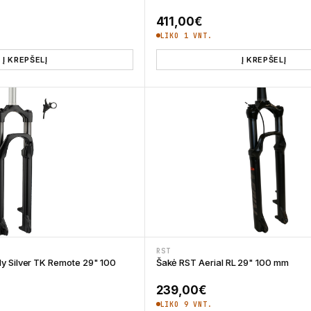
411,00
€
LIKO 1 VNT.
Į KREPŠELĮ
Į KREPŠELĮ
RST
y Silver TK Remote 29" 100
Šakė RST Aerial RL 29" 100 mm
239,00
€
LIKO 9 VNT.