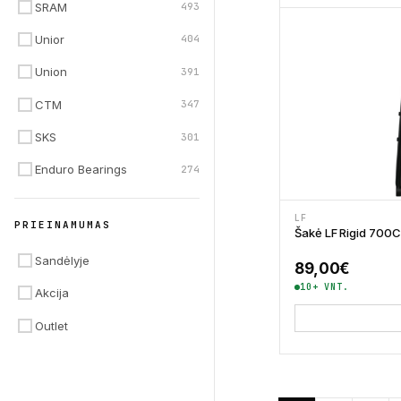
SRAM
493
Unior
404
Union
391
CTM
347
SKS
301
Enduro Bearings
274
Jagwire
257
LF
PRIEINAMUMAS
Šakė LF Rigid 700C
Maxxis
228
Sandėlyje
89,00
€
GripGrab
227
10+ VNT.
Akcija
CST
208
Outlet