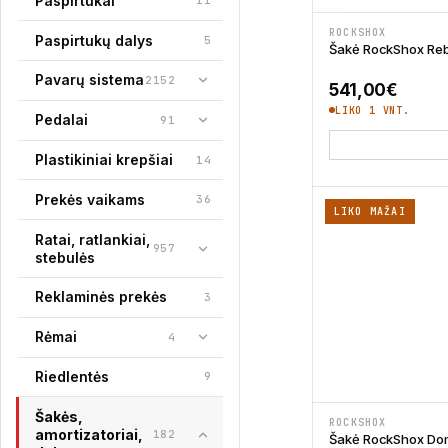
Paspirtukai
11
ROCKSHOX
Paspirtukų dalys
5
Šakė RockShox Reb
Pavarų sistema
2152
541,00
€
LIKO 1 VNT.
Pedalai
91
Plastikiniai krepšiai
14
Prekės vaikams
36
LIKO MAŽAI
Ratai, ratlankiai,
957
stebulės
Reklaminės prekės
3
Rėmai
4
Riedlentės
9
Šakės,
ROCKSHOX
amortizatoriai,
182
Šakė RockShox Dom