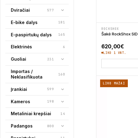
Dviračiai
577
E-bike dalys
181
ROCKSHOX
Šakė RockShox SID
E-paspirtukų dalys
165
620,00
€
Elektrinės
6
LIKO 1 VNT.
Guoliai
231
Importas /
160
Neklasifikuota
LIKO MAŽAI
Įrankiai
599
Kameros
198
Metaliniai krepšiai
14
Padangos
800