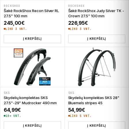
ROCKSHOX
ROCKSHOX
Šakė RockShox Recon Silver RL
Šakė RockShox Judy Silver TK -
27.5" 100 mm
Crown 27.5" 100 mm
245,00
€
226,95
€
LIKO 3 VNT.
LIKO 3 VNT.
Į KREPŠELĮ
Į KREPŠELĮ
SKS
SKS
Skydelių komplektas SKS
Skydelių komplektas SKS 28"
27.5"-29" Mudrocker 490 mm
Bluemels stripes 45
64,99
€
54,99
€
10+ VNT.
LIKO 5 VNT.
Į KREPŠELĮ
Į KREPŠELĮ