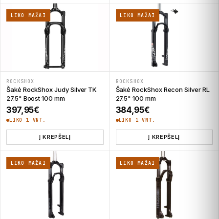
LIKO MAŽAI
LIKO MAŽAI
ROCKSHOX
ROCKSHOX
Šakė RockShox Judy Silver TK
Šakė RockShox Recon Silver RL
27.5" Boost 100 mm
27.5" 100 mm
397,95
€
384,95
€
LIKO 1 VNT.
LIKO 1 VNT.
Į KREPŠELĮ
Į KREPŠELĮ
LIKO MAŽAI
LIKO MAŽAI