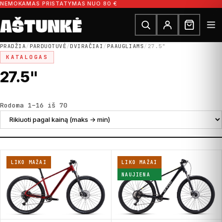
Pereiti prie turinio
NEMOKAMAS PRISTATYMAS NUO 80 €
Ieškoti dalių
Ieškoti
PRADŽIA
/
PARDUOTUVĖ
/
DVIRAČIAI
/
PAAUGLIAMS
/
27.5"
KATALOGAS
27.5"
Rūšiuojama pagal kainą: nuo didžiausios
Rodoma 1–16 iš 70
LIKO MAŽAI
LIKO MAŽAI
NAUJIENA