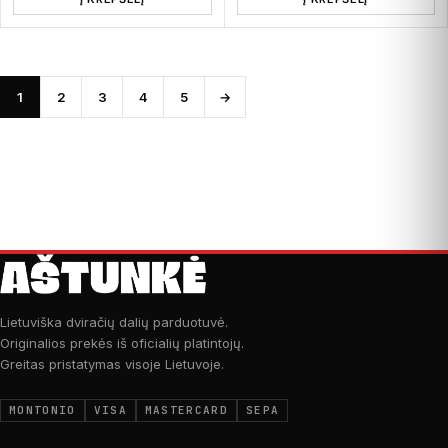
1
2
3
4
5
→
Lietuviška dviračių dalių parduotuvė.
Originalios prekės iš oficialių platintojų.
Greitas pristatymas visoje Lietuvoje.
MONTONIO
VISA
MASTERCARD
SEPA