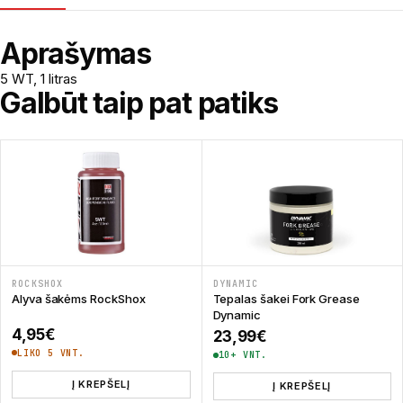
Aprašymas
5 WT, 1 litras
Galbūt taip pat patiks
ROCKSHOX
DYNAMIC
Alyva šakėms RockShox
Tepalas šakei Fork Grease
Dynamic
4,95
€
23,99
€
LIKO 5 VNT.
10+ VNT.
Į KREPŠELĮ
Į KREPŠELĮ