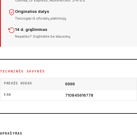
Omniva, LP Express, MultiParcels. 2–6 d.d.
Originalios dalys
Tiesiogiai iš oficialių platintojų
14 d. grąžinimas
Nepatiko? Grąžinkite be klausimų
TECHNINĖS SAVYBĖS
PREKĖS KODAS
6996
EAN
710845616778
APRAŠYMAS