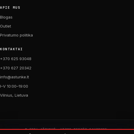
APIE MUS
Blogas
Outlet
Privatumo politika
KONTAKTAI
+370 625 93048
+370 627 20342
info@astunke.lt
I–V 10:00–19:00
Vilnius, Lietuva
© 2026 AŠTUNKĖ. VISOS TEISĖS SAUGOMOS.