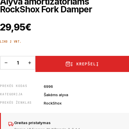
Alyva amortizatoriams
RockShox Fork Damper
29,95
€
LIKO 2 VNT.
Į KREPŠELĮ
PREKĖS KODAS
6996
KATEGORIJA
Šakėms alyva
PREKĖS ŽENKLAS
RockShox
Greitas pristatymas