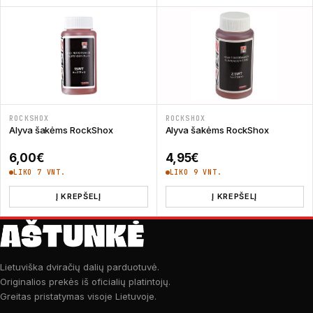
ROCKSHOX
ROCKSHOX
Alyva šakėms RockShox
Alyva šakėms RockShox
6,00
€
4,95
€
LIKO 7 VNT.
LIKO 9 VNT.
Į KREPŠELĮ
Į KREPŠELĮ
Lietuviška dviračių dalių parduotuvė.
Originalios prekės iš oficialių platintojų.
Greitas pristatymas visoje Lietuvoje.