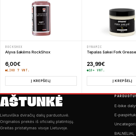
ROCKSHOX
DYNAMIC
Alyva šakėms RockShox
Tepalas šakei Fork Greas
6,00
€
23,99
€
LIKO 7 VNT.
10+ VNT.
Į KREPŠELĮ
Į KREPŠELĮ
PARDUOTU
E-bike daly
E-paspirtu
Lietuviška dviračių dalių parduotuvė.
Originalios prekės iš oficialių platintojų.
Uncategori
Greitas pristatymas visoje Lietuvoje.
BALNELIAI,