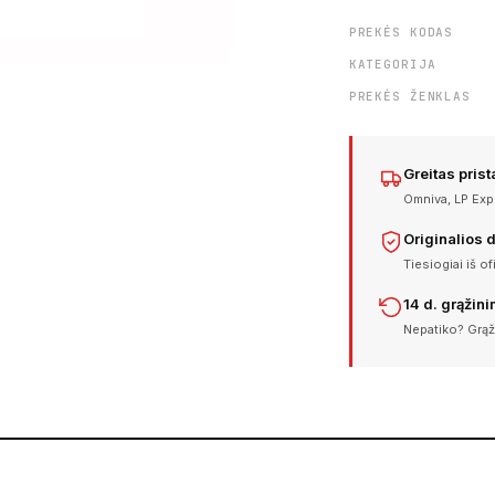
PREKĖS KODAS
KATEGORIJA
PREKĖS ŽENKLAS
Greitas pris
Omniva, LP Expr
Originalios 
Tiesiogiai iš of
14 d. grąžin
Nepatiko? Grąž