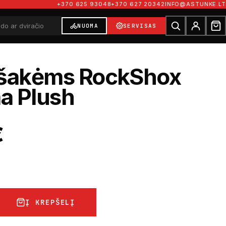
+370 625 93048
+370 627 20342
INFO@ASTUNKE.LT
NUOMA
SERVISAS
 šakėms RockShox
a Plush
€
Į KREPŠELĮ