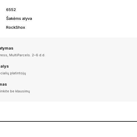
6552
Šakėms alyva
RockShox
tatymas
ess, MultiParcels. 2–6 d.d.
dalys
icialių platintojų
imas
inkite be klausimų