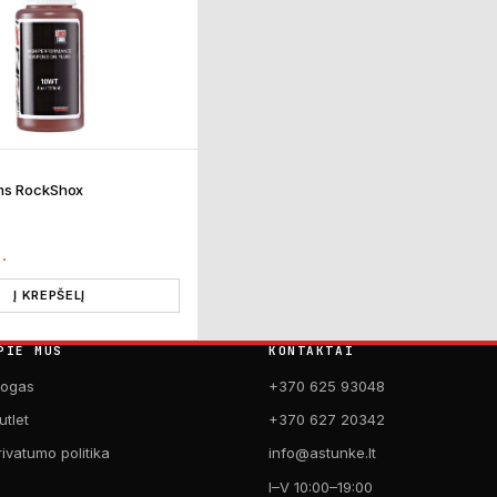
ms RockShox
T.
Į KREPŠELĮ
PIE MUS
KONTAKTAI
logas
+370 625 93048
utlet
+370 627 20342
rivatumo politika
info@astunke.lt
I–V 10:00–19:00