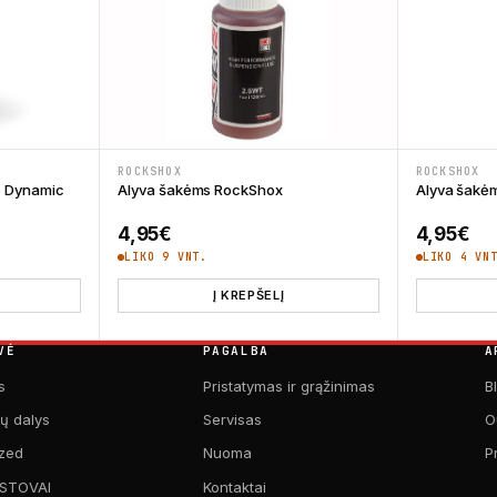
ROCKSHOX
ROCKSHOX
e Dynamic
Alyva šakėms RockShox
Alyva šakė
4,95
€
4,95
€
LIKO 9 VNT.
LIKO 4 VN
Į KREPŠELĮ
VĖ
PAGALBA
A
s
Pristatymas ir grąžinimas
B
kų dalys
Servisas
O
zed
Nuoma
P
 STOVAI
Kontaktai