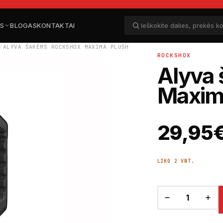
ĖS
BLOGAS
KONTAKTAI
Ieškoti dalių
Ieškoti
/
ALYVA ŠAKĖMS ROCKSHOX MAXIMA PLUSH
ROCKSHOX
Alyva
Maxim
29,95
LIKO 2 VNT.