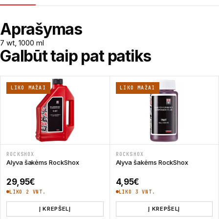
Aprašymas
7 wt, 1000 ml
Galbūt taip pat patiks
LIKO MAŽAI
LIKO MAŽAI
ROCKSHOX
ROCKSHOX
Alyva šakėms RockShox
Alyva šakėms RockShox
29,95
€
4,95
€
LIKO 2 VNT.
LIKO 3 VNT.
Į KREPŠELĮ
Į KREPŠELĮ