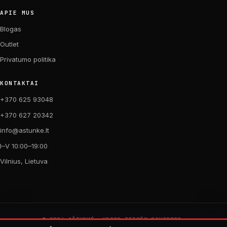
APIE MUS
Blogas
Outlet
Privatumo politika
KONTAKTAI
+370 625 93048
+370 627 20342
info@astunke.lt
I–V 10:00–19:00
Vilnius, Lietuva
© 2026 AŠTUNKĖ. VISOS TEISĖS SAUGOMOS.