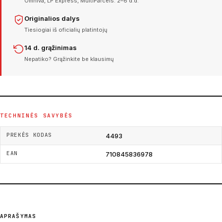
Omniva, LP Express, MultiParcels. 2–6 d.d.
Originalios dalys
Tiesiogiai iš oficialių platintojų
14 d. grąžinimas
Nepatiko? Grąžinkite be klausimų
TECHNINĖS SAVYBĖS
PREKĖS KODAS
4493
EAN
710845836978
APRAŠYMAS