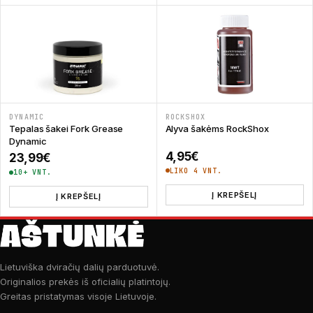
DYNAMIC
ROCKSHOX
Tepalas šakei Fork Grease
Alyva šakėms RockShox
Dynamic
4,95
€
23,99
€
LIKO 4 VNT.
10+ VNT.
Į KREPŠELĮ
Į KREPŠELĮ
Lietuviška dviračių dalių parduotuvė.
Originalios prekės iš oficialių platintojų.
Greitas pristatymas visoje Lietuvoje.