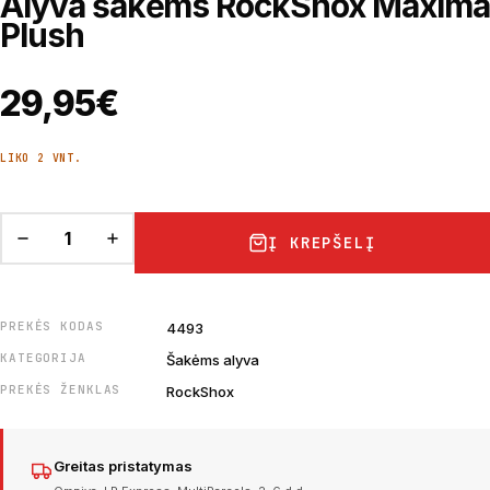
Alyva šakėms RockShox Maxima
Plush
29,95
€
LIKO 2 VNT.
Į KREPŠELĮ
PREKĖS KODAS
4493
KATEGORIJA
Šakėms alyva
PREKĖS ŽENKLAS
RockShox
Greitas pristatymas