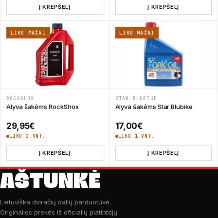
Į KREPŠELĮ
Į KREPŠELĮ
LIKO MAŽAI
LIKO MAŽAI
ROCKSHOX
STAR BLUBIKE
Alyva šakėms RockShox
Alyva šakėms Star Blubike
29,95
€
17,00
€
LIKO 2 VNT.
LIKO 1 VNT.
Į KREPŠELĮ
Į KREPŠELĮ
Lietuviška dviračių dalių parduotuvė.
Originalios prekės iš oficialių platintojų.