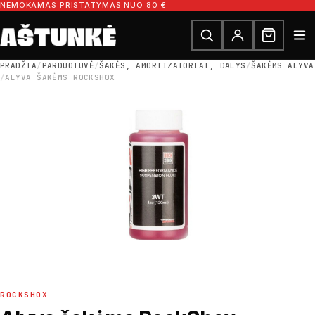
Pereiti prie turinio
NEMOKAMAS PRISTATYMAS NUO 80 €
Ieškoti dalių
Ieškoti
PRADŽIA
/
PARDUOTUVĖ
/
ŠAKĖS, AMORTIZATORIAI, DALYS
/
ŠAKĖMS ALYVA
/
ALYVA ŠAKĖMS ROCKSHOX
ROCKSHOX