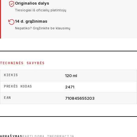
Originalios dalys
Tiesiogiai iš oficialių platintojų
14 d. grąžinimas
Nepatiko? Grąžinkite be klausimų
TECHNINĖS SAVYBĖS
KIEKIS
120 ml
PREKĖS KODAS
2471
EAN
710845655203
APRAŠYMAS
PAPILDOMA INFORMACIJA