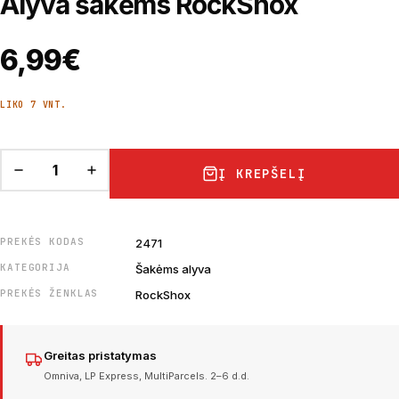
Alyva šakėms RockShox
6,99
€
LIKO 7 VNT.
Į KREPŠELĮ
PREKĖS KODAS
2471
KATEGORIJA
Šakėms alyva
PREKĖS ŽENKLAS
RockShox
Greitas pristatymas
Omniva, LP Express, MultiParcels. 2–6 d.d.