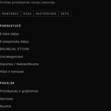
Greitas pristatymas visoje Lietuvoje.
MONTONIO
VISA
MASTERCARD
SEPA
PARDUOTUVĖ
E-bike dalys
E-paspirtukų dalys
BALNELIAI, STOVAI
Uncategorized
Importas / Neklasifikuota
Ašys ir konusai
PAGALBA
Pristatymas ir grąžinimas
Servisas
Nuoma