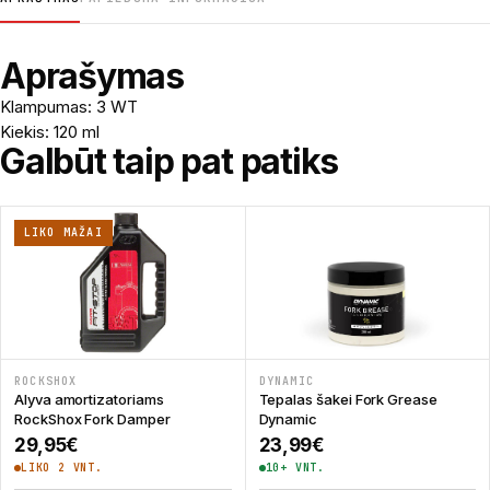
Aprašymas
Klampumas: 3 WT
Kiekis: 120 ml
Galbūt taip pat patiks
LIKO MAŽAI
ROCKSHOX
DYNAMIC
Alyva amortizatoriams
Tepalas šakei Fork Grease
RockShox Fork Damper
Dynamic
29,95
€
23,99
€
LIKO 2 VNT.
10+ VNT.