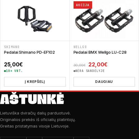
AKCIJA
SHIMANO
WELLGO
Pedalai Shimano PD-EF102
Pedalai BMX Wellgo LU-С28
Original price was:
Current pric
25,00
€
22,00
€
30,00
€
10+ VNT.
NĖRA SANDĖLYJE
Į KREPŠELĮ
DAUGIAU
Lietuviška dviračių dalių parduotuvė.
Originalios prekės iš oficialių platintojų.
Greitas pristatymas visoje Lietuvoje.