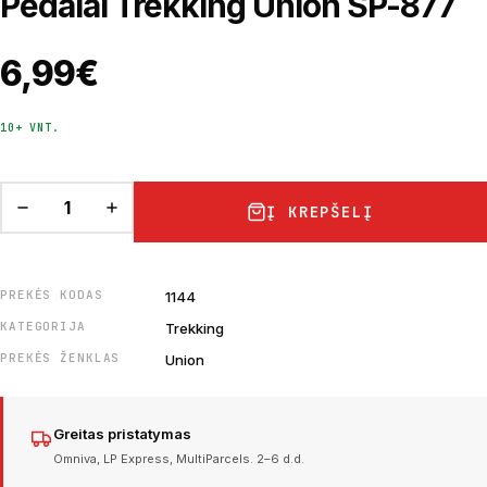
Pedalai Trekking Union SP-877
6,99
€
10+ VNT.
Į KREPŠELĮ
PREKĖS KODAS
1144
KATEGORIJA
Trekking
PREKĖS ŽENKLAS
Union
Greitas pristatymas
Omniva, LP Express, MultiParcels. 2–6 d.d.