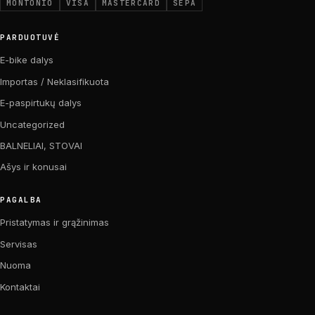
MONTONIO
VISA
MASTERCARD
SEPA
PARDUOTUVĖ
E-bike dalys
Importas / Neklasifikuota
E-paspirtukų dalys
Uncategorized
BALNELIAI, STOVAI
Ašys ir konusai
PAGALBA
Pristatymas ir grąžinimas
Servisas
Nuoma
Kontaktai