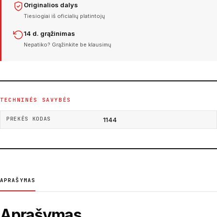
Originalios dalys
Tiesiogiai iš oficialių platintojų
14 d. grąžinimas
Nepatiko? Grąžinkite be klausimų
TECHNINĖS SAVYBĖS
PREKĖS KODAS
1144
APRAŠYMAS
Aprašymas