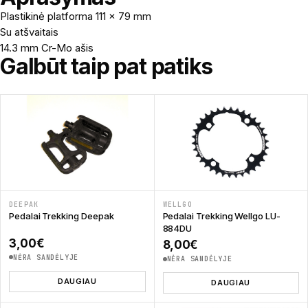
Plastikinė platforma 111 x 79 mm
Su atšvaitais
14.3 mm Cr-Mo ašis
Galbūt taip pat patiks
DEEPAK
WELLGO
Pedalai Trekking Deepak
Pedalai Trekking Wellgo LU-
884DU
3,00
€
8,00
€
NĖRA SANDĖLYJE
NĖRA SANDĖLYJE
DAUGIAU
DAUGIAU