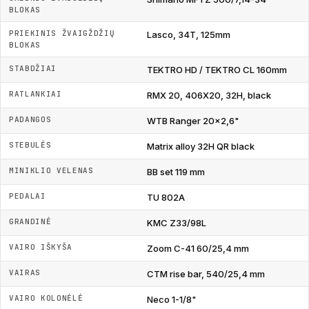
BLOKAS
PRIEKINIS ŽVAIGŽDŽIŲ
Lasco, 34T, 125mm
BLOKAS
STABDŽIAI
TEKTRO HD / TEKTRO CL 160mm
RATLANKIAI
RMX 20, 406X20, 32H, black
PADANGOS
WTB Ranger 20x2,6"
STEBULĖS
Matrix alloy 32H QR black
MINIKLIO VELENAS
BB set 119 mm
PEDALAI
TU 802A
GRANDINĖ
KMC Z33/98L
VAIRO IŠKYŠA
Zoom C-41 60/25,4 mm
VAIRAS
CTM rise bar, 540/25,4 mm
VAIRO KOLONĖLĖ
Neco 1-1/8"