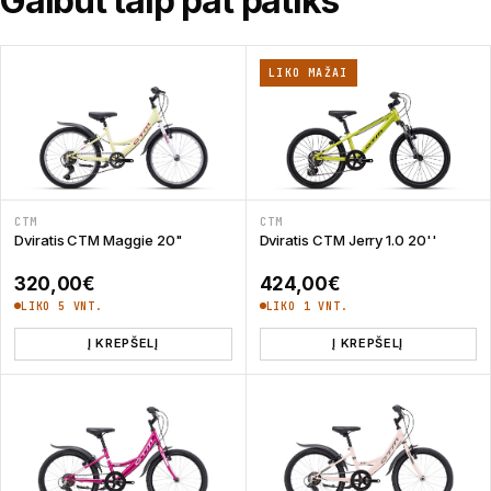
Galbūt taip pat patiks
LIKO MAŽAI
CTM
CTM
Dviratis CTM Maggie 20"
Dviratis CTM Jerry 1.0 20''
320,00
€
424,00
€
LIKO 5 VNT.
LIKO 1 VNT.
Į KREPŠELĮ
Į KREPŠELĮ