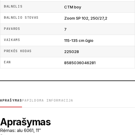
BALNELIS
CTM boy
BALNELIO STOVAS
Zoom SP 102, 250/27,2
PAVAROS
7
VAIKAMS
115-135 cm ūgio
PREKĖS KODAS
225028
EAN
8585036046281
APRAŠYMAS
PAPILDOMA INFORMACIJA
Aprašymas
Rėmas: alu 6061, 11″