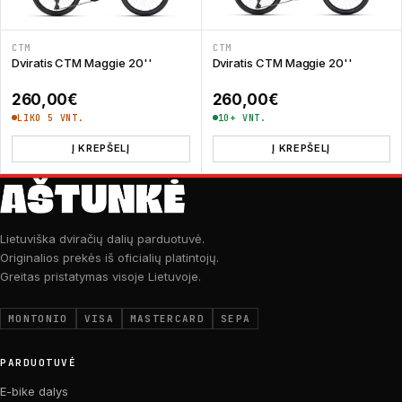
CTM
CTM
Dviratis CTM Maggie 20''
Dviratis CTM Maggie 20''
260,00
€
260,00
€
LIKO 5 VNT.
10+ VNT.
Į KREPŠELĮ
Į KREPŠELĮ
Lietuviška dviračių dalių parduotuvė.
Originalios prekės iš oficialių platintojų.
Greitas pristatymas visoje Lietuvoje.
MONTONIO
VISA
MASTERCARD
SEPA
PARDUOTUVĖ
E-bike dalys