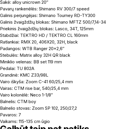
Šakė: alloy unicrown 20″
Pavarų rankenėlės: Shimano RV 300/7 speed
Galinis perjungėjas: Shimano Tourney RD-TY300
Galinis žvaigždžių blokas: Shimano MFTZ 500/7,14-34
Priekinis žvaigždžių blokas: Lasco, 34T, 125mm
Stabdžiai: TEKTRO HD / TEKTRO CL 160mm
Ratlankiai: RMX 20, 406X20, 32H, black
Padangos: WTB Ranger 20×2,6″
Stebulės: Matrix alloy 32H QR black
Miniklio velenas: BB set 119 mm
Pedalai: TU 802A
Grandinė: KMC Z33/98L
Vairo iškyša: Zoom C-41 60/25,4 mm
Vairas: CTM rise bar, 540/25,4 mm
Vairo kolonėlė: Neco 1-1/8″
Balnelis: CTM boy
Balnelio stovas: Zoom SP 102, 250/27,2
Pavaros: 7
Vaikams: 115-135 cm ūgio