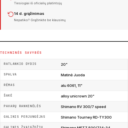
Tiesiogiai iš oficialių platintojų
14 d. grąžinimas
Nepatiko? Grąžinkite be klausimų
TECHNINĖS SAVYBĖS
RATLANKIO DYDIS
20"
SPALVA
Matinė Juoda
RĖMAS
alu 6061, 11"
ŠAKĖ
alloy unicrown 20"
PAVARŲ RANKENĖLĖS
Shimano RV 300/7 speed
GALINIS PERJUNGĖJAS
Shimano Tourney RD-TY300
GALINIS ŽVAIGŽDŽIŲ
Shimano MFTZ 500/7,14-34