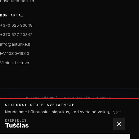
Privatumo politika
KONTAKTAI
+370 625 93048
+370 627 20342
info@astunke.lt
I–V 10:00–19:00
Vilnius, Lietuva
© 2026 AŠTUNKĖ. VISOS TEISĖS SAUGOMOS.
PAGAMINTA SU MEILE DVIRAČIAMS. 🚴
SLAPUKAI ŠIOJE SVETAINĖJE
by
Digital Acid Studio
Naudojame būtinuosius slapukus, kad svetainė veiktų, ir, jei
sutiksite, analitinius slapukus, padedančius tobulinti turinį.
KREPŠELIS
Daugiau informacijos rasite
privatumo politikoje
.
Tuščias
ATMESTI
SUTINKU