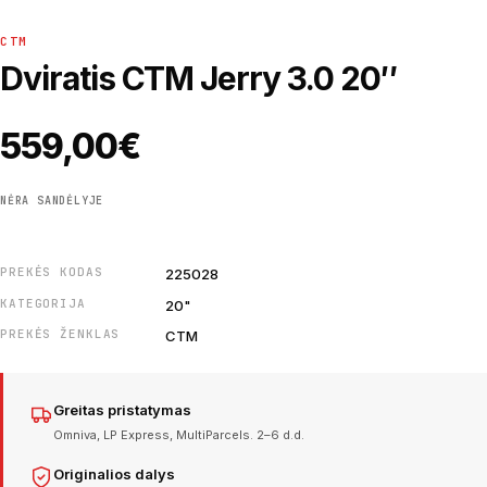
CTM
Dviratis CTM Jerry 3.0 20″
559,00
€
NĖRA SANDĖLYJE
PREKĖS KODAS
225028
KATEGORIJA
20"
PREKĖS ŽENKLAS
CTM
Greitas pristatymas
Omniva, LP Express, MultiParcels. 2–6 d.d.
Originalios dalys