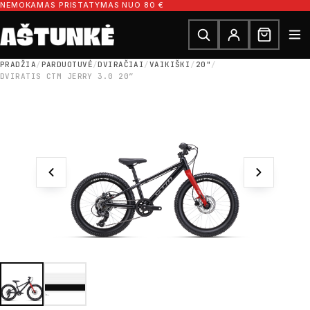
Pereiti prie turinio
NEMOKAMAS PRISTATYMAS NUO 80 €
Ieškoti dalių
Ieškoti
PRADŽIA
/
PARDUOTUVĖ
/
DVIRAČIAI
/
VAIKIŠKI
/
20"
/
DVIRATIS CTM JERRY 3.0 20″