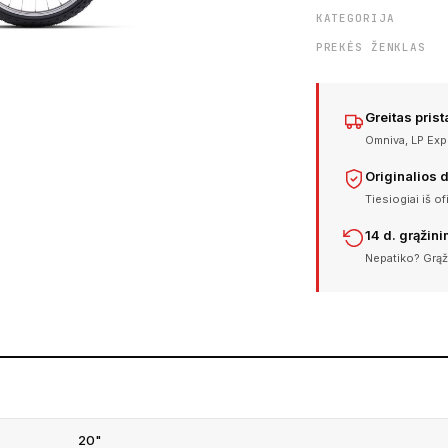
KATEGORIJA
PREKĖS ŽENKLAS
Greitas pris
Omniva, LP Expr
Originalios 
Tiesiogiai iš of
14 d. grąžin
Nepatiko? Grąž
20"