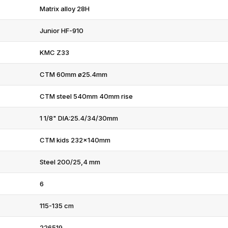
Matrix alloy 28H
Junior HF-910
KMC Z33
CTM 60mm ø25.4mm
CTM steel 540mm 40mm rise
1 1/8" DIA:25.4/34/30mm
CTM kids 232x140mm
Steel 200/25,4 mm
6
115-135 cm
226519