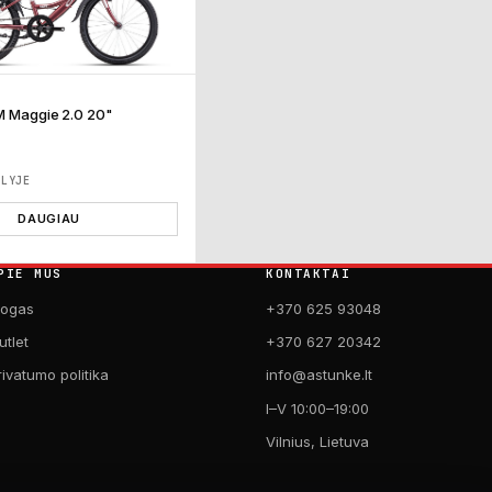
M Maggie 2.0 20"
€
ĖLYJE
DAUGIAU
PIE MUS
KONTAKTAI
logas
+370 625 93048
utlet
+370 627 20342
rivatumo politika
info@astunke.lt
I–V 10:00–19:00
Vilnius, Lietuva