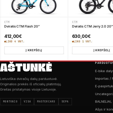
CTM
CTM
Dviratis CTM Flash 20"
Dviratis CTM Jerry 2.0 20"
412,00
€
630,00
€
LIKO 4 VNT.
LIKO 1 VNT.
Į KREPŠELĮ
Į KREPŠELĮ
PARDUOTU
E-bike daly
Importas / 
Lietuviška dviračių dalių parduotuvė.
Originalios prekės iš oficialių platintojų.
E-paspirtu
Greitas pristatymas visoje Lietuvoje.
Uncategori
BALNELIAI,
MONTONIO
VISA
MASTERCARD
SEPA
Ašys ir kon