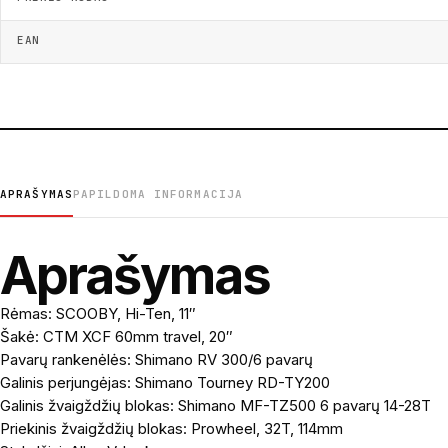
EAN
APRAŠYMAS
PAPILDOMA INFORMACIJA
Aprašymas
Rėmas: SCOOBY, Hi-Ten, 11″
Šakė: CTM XCF 60mm travel, 20″
Pavarų rankenėlės: Shimano RV 300/6 pavarų
Galinis perjungėjas: Shimano Tourney RD-TY200
Galinis žvaigždžių blokas: Shimano MF-TZ500 6 pavarų 14-28T
Priekinis žvaigždžių blokas: Prowheel, 32T, 114mm