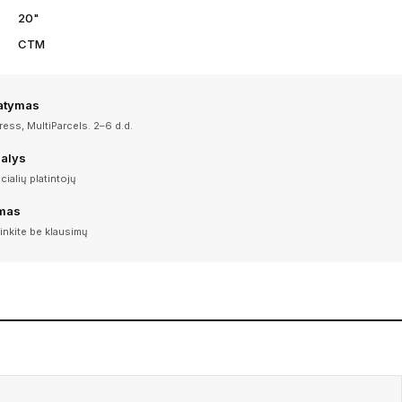
20"
CTM
tatymas
ess, MultiParcels. 2–6 d.d.
dalys
icialių platintojų
imas
inkite be klausimų