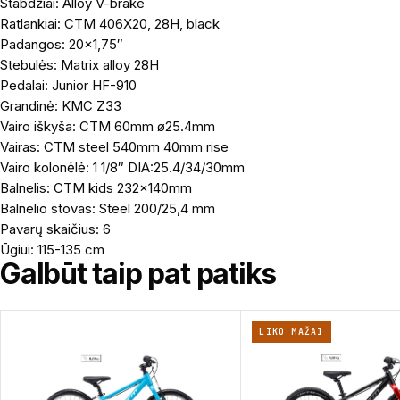
Stabdžiai: Alloy V-brake
Ratlankiai: CTM 406X20, 28H, black
Padangos: 20×1,75″
Stebulės: Matrix alloy 28H
Pedalai: Junior HF-910
Grandinė: KMC Z33
Vairo iškyša: CTM 60mm ø25.4mm
Vairas: CTM steel 540mm 40mm rise
Vairo kolonėlė: 1 1/8″ DIA:25.4/34/30mm
Balnelis: CTM kids 232x140mm
Balnelio stovas: Steel 200/25,4 mm
Pavarų skaičius: 6
Ūgiui: 115-135 cm
Galbūt taip pat patiks
LIKO MAŽAI