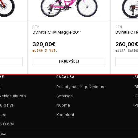
CTM
CTM
Dviratis CTM Maggie 20''
Dviratis CT
320,00
€
260,00
LIKO 3 VNT.
NĖRA SAND
Į KREPŠELĮ
VĖ
PAGALBA
A
s
Pristatymas ir grąžinimas
B
Neklasifikuota
Servisas
O
kų dalys
Nuoma
P
zed
Kontaktai
 STOVAI
usai