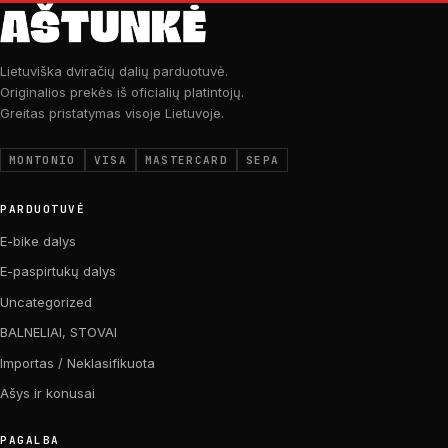
Lietuviška dviračių dalių parduotuvė.
Originalios prekės iš oficialių platintojų.
Greitas pristatymas visoje Lietuvoje.
MONTONIO
VISA
MASTERCARD
SEPA
PARDUOTUVĖ
E-bike dalys
E-paspirtukų dalys
Uncategorized
BALNELIAI, STOVAI
Importas / Neklasifikuota
Ašys ir konusai
PAGALBA