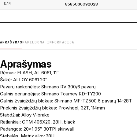
EAN
8585036092028
APRAŠYMAS
PAPILDOMA INFORMACIJA
Aprašymas
Rėmas: FLASH, AL 6061, 11″
Šakė: ALLOY 6061 20″
Pavarų rankenėlės: Shimano RV 300/6 pavarų
Galinis perjungėjas: Shimano Tourney RD-TY200
Galinis žvaigždžių blokas: Shimano MF-TZ500 6 pavarų 14-28T
Priekinis žvaigždžių blokas: Prowheel, 32T, 114mm
Stabdžiai: Alloy V-brake
Ratlankiai: CTM 406X20, 28H, black
Padangos: 20×1.95″ 30TPI skinwall
Stebulės: Matrix alloy 28H