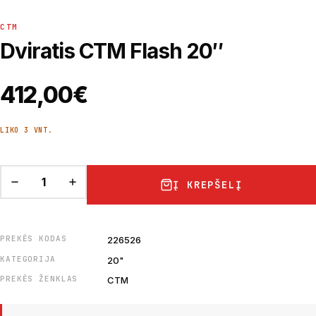
CTM
Dviratis CTM Flash 20″
412,00
€
LIKO 3 VNT.
Į KREPŠELĮ
PREKĖS KODAS
226526
KATEGORIJA
20"
PREKĖS ŽENKLAS
CTM