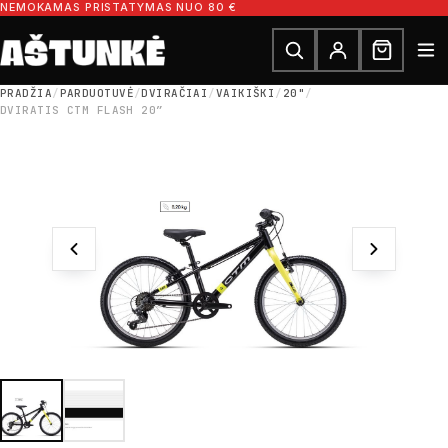
Pereiti prie turinio
NEMOKAMAS PRISTATYMAS NUO 80 €
Ieškoti dalių
Ieškoti
PRADŽIA
/
PARDUOTUVĖ
/
DVIRAČIAI
/
VAIKIŠKI
/
20"
/
DVIRATIS CTM FLASH 20″