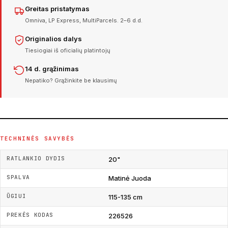
Greitas pristatymas
Omniva, LP Express, MultiParcels. 2–6 d.d.
Originalios dalys
Tiesiogiai iš oficialių platintojų
14 d. grąžinimas
Nepatiko? Grąžinkite be klausimų
TECHNINĖS SAVYBĖS
RATLANKIO DYDIS
20"
SPALVA
Matinė Juoda
ŪGIUI
115-135 cm
PREKĖS KODAS
226526