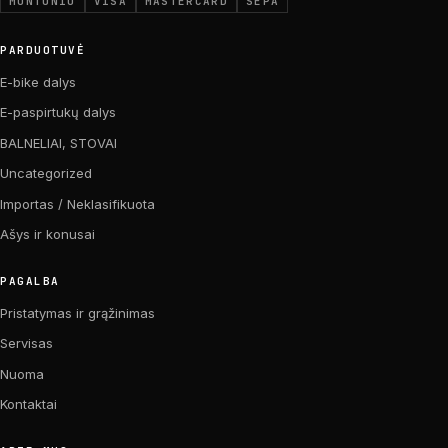
MONTONIO
VISA
MASTERCARD
SEPA
PARDUOTUVĖ
E-bike dalys
E-paspirtukų dalys
BALNELIAI, STOVAI
Uncategorized
Importas / Neklasifikuota
Ašys ir konusai
PAGALBA
Pristatymas ir grąžinimas
Servisas
Nuoma
Kontaktai