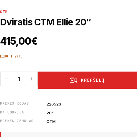
CTM
Dviratis CTM Ellie 20″
415,00
€
LIKO 1 VNT.
Į KREPŠELĮ
PREKĖS KODAS
226523
KATEGORIJA
20"
PREKĖS ŽENKLAS
CTM