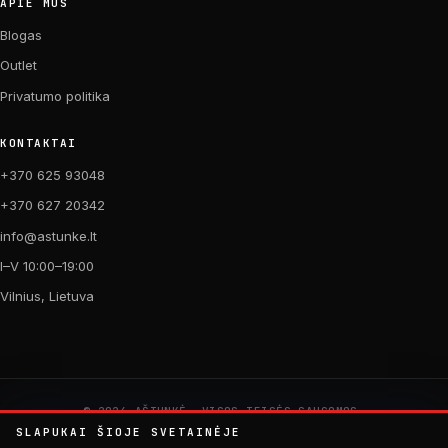
APIE MUS
Blogas
Outlet
Privatumo politika
KONTAKTAI
+370 625 93048
+370 627 20342
info@astunke.lt
I–V 10:00–19:00
Vilnius, Lietuva
© 2026 AŠTUNKĖ. VISOS TEISĖS SAUGOMOS.
PAGAMINTA SU MEILE DVIRAČIAMS. 🚴
SLAPUKAI ŠIOJE SVETAINĖJE