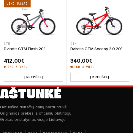
LIKO MAŽAI
CTM
CTM
Dviratis CTM Flash 20"
Dviratis CTM Scooby 2.0 20"
412,00
€
340,00
€
LIKO 3 VNT.
LIKO 6 VNT.
Į KREPŠELĮ
Į KREPŠELĮ
Lietuviška dviračių dalių parduotuvė.
Originalios prekės iš oficialių platintojų.
Greitas pristatymas visoje Lietuvoje.