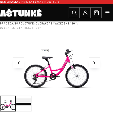
Pereiti prie turinio
NEMOKAMAS PRISTATYMAS NUO 80 €
Ieškoti dalių
Ieškoti
PRADŽIA
/
PARDUOTUVĖ
/
DVIRAČIAI
/
VAIKIŠKI
/
20"
/
DVIRATIS CTM ELLIE 20″