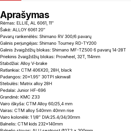
Aprašymas
Rėmas: ELLIE, AL 6061, 11″
Šakė: ALLOY 6061 20″
Pavarų rankenėlės: Shimano RV 300/6 pavarų
Galinis perjungėjas: Shimano Tourney RD-TY200
Galinis žvaigždžių blokas: Shimano MF-TZ500 6 pavarų 14-28T
Priekinis žvaigždžių blokas: Prowheel, 32T, 114mm
Stabdžiai: Alloy V-brake
Ratlankiai: CTM 406X20, 28H, black
Padangos: 20×1.95″ 30TPI skinwall
Stebulės: Matrix alloy 28H
Pedalai: Junior HF-696
Grandinė: KMC Z33
Vairo iškyša: CTM Alloy 60/25,4 mm
Vairas: CTM alloy 540mm 40mm rise
Vairo kolonėlė: 1 1/8″ DIA:25.4/34/30mm
Balnelis: CTM kids 232x140mm
Balnelio stovas: ALU seatpost Ø27,2 x 200mm