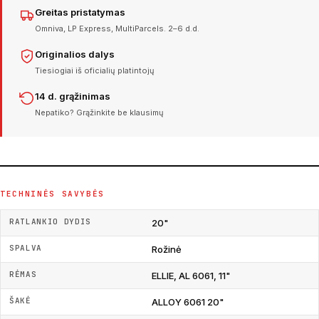
Greitas pristatymas
Omniva, LP Express, MultiParcels. 2–6 d.d.
Originalios dalys
Tiesiogiai iš oficialių platintojų
14 d. grąžinimas
Nepatiko? Grąžinkite be klausimų
TECHNINĖS SAVYBĖS
RATLANKIO DYDIS
20"
SPALVA
Rožinė
RĖMAS
ELLIE, AL 6061, 11"
ŠAKĖ
ALLOY 6061 20"