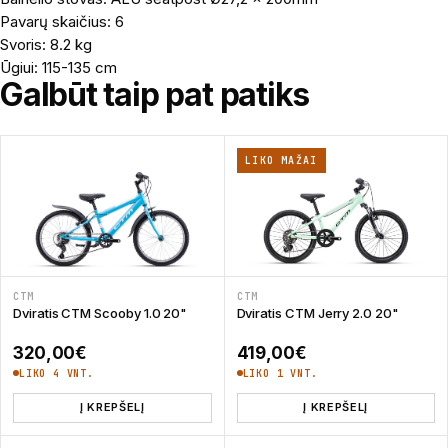
Pavarų skaičius: 6
Svoris: 8.2 kg
Ūgiui: 115-135 cm
Galbūt taip pat patiks
LIKO MAŽAI
CTM
CTM
Dviratis CTM Scooby 1.0 20"
Dviratis CTM Jerry 2.0 20"
320,00
€
419,00
€
LIKO 4 VNT.
LIKO 1 VNT.
Į KREPŠELĮ
Į KREPŠELĮ