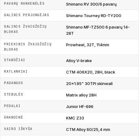
PAVARŲ RANKENĖLĖS
Shimano RV 300/6 pavarų
GALINIS PERJUNGĖJAS
Shimano Tourney RD-TY200
GALINIS ŽVAIGŽDŽIŲ
Shimano MF-TZ500 6 pavarų 14-
BLOKAS
28T
PRIEKINIS ŽVAIGŽDŽIŲ
Prowheel, 32T, 114mm
BLOKAS
STABDŽIAI
Alloy V-brake
RATLANKIAI
CTM 406X20, 28H, black
PADANGOS
20x1.95" 30TPI skinwall
STEBULĖS
Matrix alloy 28H
PEDALAI
Junior HF-696
GRANDINĖ
KMC Z33
VAIRO IŠKYŠA
CTM Alloy 60/25,4 mm