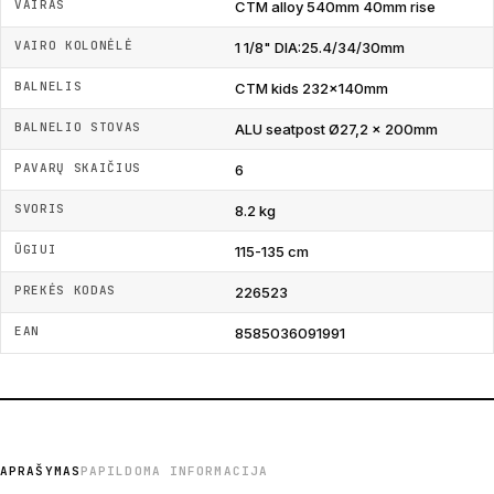
VAIRAS
CTM alloy 540mm 40mm rise
VAIRO KOLONĖLĖ
1 1/8" DIA:25.4/34/30mm
BALNELIS
CTM kids 232x140mm
BALNELIO STOVAS
ALU seatpost Ø27,2 x 200mm
PAVARŲ SKAIČIUS
6
SVORIS
8.2 kg
ŪGIUI
115-135 cm
PREKĖS KODAS
226523
EAN
8585036091991
APRAŠYMAS
PAPILDOMA INFORMACIJA