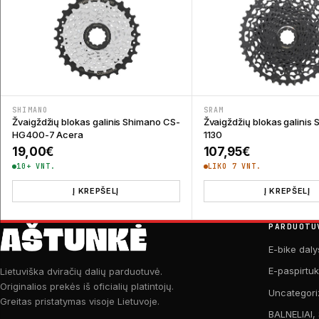
SHIMANO
SRAM
Žvaigždžių blokas galinis Shimano CS-
Žvaigždžių blokas galinis
HG400-7 Acera
1130
19,00
€
107,95
€
10+ VNT.
LIKO 7 VNT.
Į KREPŠELĮ
Į KREPŠELĮ
PARDUOTU
E-bike daly
E-paspirtu
Lietuviška dviračių dalių parduotuvė.
Originalios prekės iš oficialių platintojų.
Uncategori
Greitas pristatymas visoje Lietuvoje.
BALNELIAI,