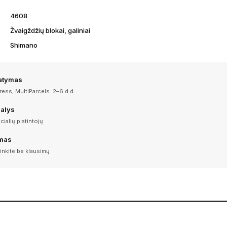
4608
Žvaigždžių blokai, galiniai
Shimano
tatymas
ess, MultiParcels. 2–6 d.d.
dalys
icialių platintojų
imas
inkite be klausimų