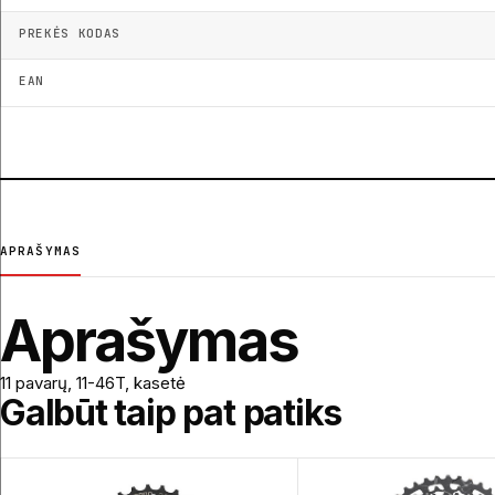
PREKĖS KODAS
EAN
APRAŠYMAS
Aprašymas
11 pavarų, 11-46T, kasetė
Galbūt taip pat patiks