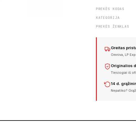
PREKĖS KODAS
KATEGORIJA
PREKĖS ŽENKLAS
Greitas pris
Omniva, LP Expr
Originalios 
Tiesiogiai iš of
14 d. grąžin
Nepatiko? Grąž