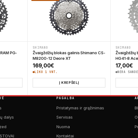
SHIMANO
SHIMANO
 SRAM PG-
Žvaigždžių blokas galinis Shimano CS-
Žvaigždžių 
M8200-12 Deore XT
HG41-8 Ace
169,00
€
17,00
€
LIKO 1 VNT.
NĖRA SAND
Į KREPŠELĮ
VĖ
PAGALBA
A
s
Pristatymas ir grąžinimas
B
kų dalys
Servisas
O
zed
Nuoma
P
 STOVAI
Kontaktai