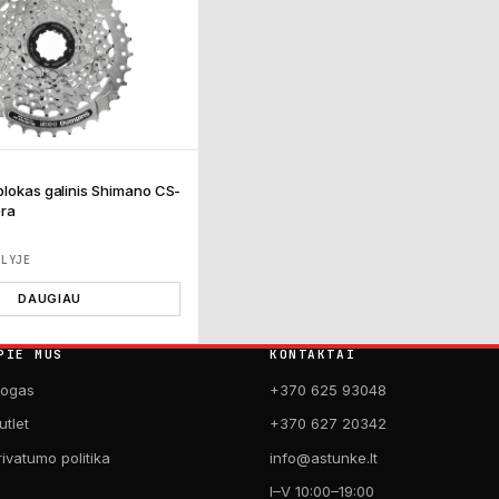
blokas galinis Shimano CS-
ra
ĖLYJE
DAUGIAU
PIE MUS
KONTAKTAI
logas
+370 625 93048
utlet
+370 627 20342
rivatumo politika
info@astunke.lt
I–V 10:00–19:00