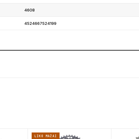
4608
4524667524199
LIKO MAŽAI