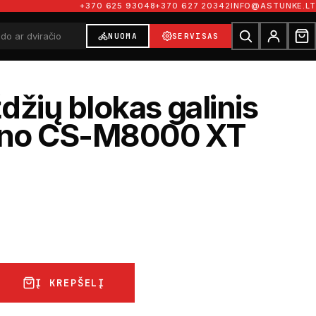
+370 625 93048
+370 627 20342
INFO@ASTUNKE.LT
NUOMA
SERVISAS
džių blokas galinis
no CS-M8000 XT
Į KREPŠELĮ