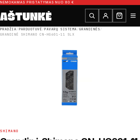
Pereiti prie turinio
NEMOKAMAS PRISTATYMAS NUO 80 €
Ieškoti dalių
Ieškoti
PRADŽIA
/
PARDUOTUVĖ
/
PAVARŲ SISTEMA
/
GRANDINĖS
/
GRANDINĖ SHIMANO CN-HG601-11 SLX
SHIMANO