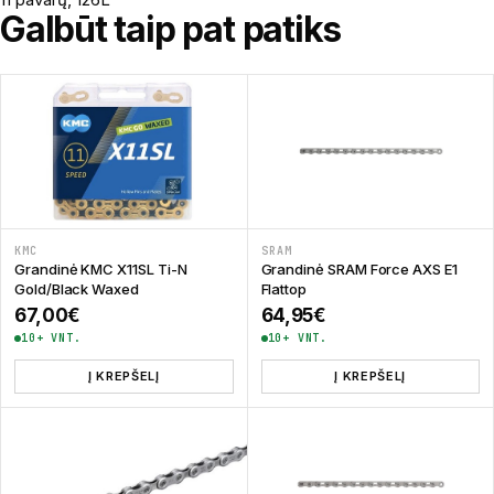
Galbūt taip pat patiks
KMC
SRAM
Grandinė KMC X11SL Ti-N
Grandinė SRAM Force AXS E1
Gold/Black Waxed
Flattop
67,00
€
64,95
€
10+ VNT.
10+ VNT.
Į KREPŠELĮ
Į KREPŠELĮ