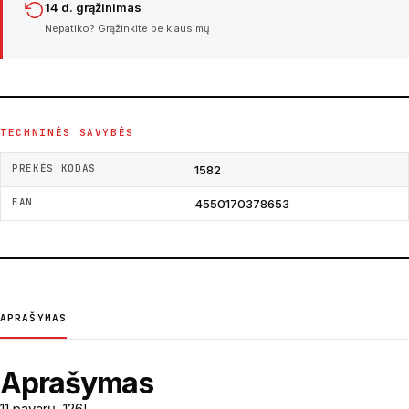
14 d. grąžinimas
Nepatiko? Grąžinkite be klausimų
TECHNINĖS SAVYBĖS
PREKĖS KODAS
1582
EAN
4550170378653
APRAŠYMAS
Aprašymas
11 pavarų, 126L