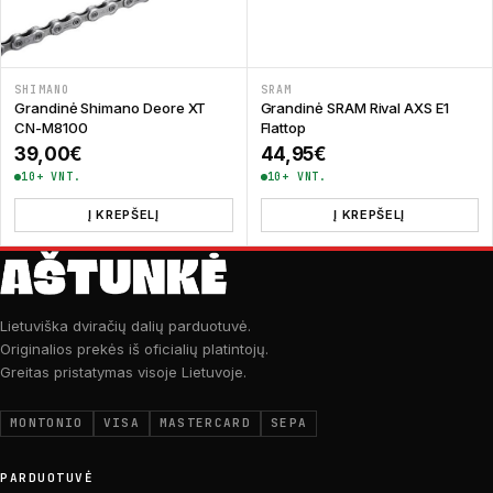
SHIMANO
SRAM
Grandinė Shimano Deore XT
Grandinė SRAM Rival AXS E1
CN-M8100
Flattop
39,00
€
44,95
€
10+ VNT.
10+ VNT.
Į KREPŠELĮ
Į KREPŠELĮ
Lietuviška dviračių dalių parduotuvė.
Originalios prekės iš oficialių platintojų.
Greitas pristatymas visoje Lietuvoje.
MONTONIO
VISA
MASTERCARD
SEPA
PARDUOTUVĖ