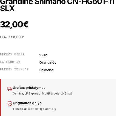
Grandinė Shimano CN-HG601-11
SLX
32,00
€
NĖRA SANDĖLYJE
PREKĖS KODAS
1582
KATEGORIJA
Grandinės
PREKĖS ŽENKLAS
Shimano
Greitas pristatymas
Omniva, LP Express, MultiParcels. 2–6 d.d.
Originalios dalys
Tiesiogiai iš oficialių platintojų