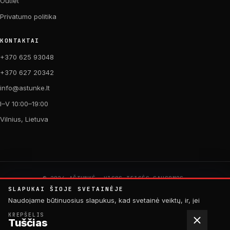
Outlet
Privatumo politika
KONTAKTAI
+370 625 93048
+370 627 20342
info@astunke.lt
I–V 10:00–19:00
Vilnius, Lietuva
© 2026 AŠTUNKĖ. VISOS TEISĖS SAUGOMOS.
PAGAMINTA SU MEILE DVIRAČIAMS. 🚴
SLAPUKAI ŠIOJE SVETAINĖJE
by
Digital Acid Studio
Naudojame būtinuosius slapukus, kad svetainė veiktų, ir, jei
sutiksite, analitinius slapukus, padedančius tobulinti turinį.
KREPŠELIS
Tuščias
Daugiau informacijos rasite
privatumo politikoje
.