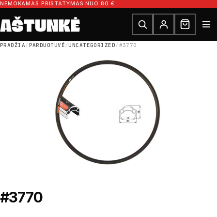
Pereiti prie turinio
NEMOKAMAS PRISTATYMAS NUO 80 €
Ieškoti dalių
Ieškoti
PRADŽIA
/
PARDUOTUVĖ
/
UNCATEGORIZED
/
#3770
#3770