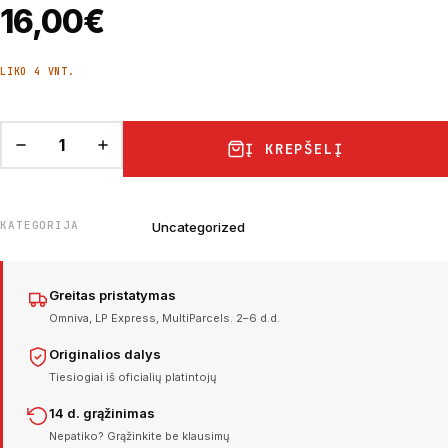
16,00
€
LIKO 4 VNT.
Į KREPŠELĮ
KATEGORIJA
Uncategorized
Greitas pristatymas
Omniva, LP Express, MultiParcels. 2–6 d.d.
Originalios dalys
Tiesiogiai iš oficialių platintojų
14 d. grąžinimas
Nepatiko? Grąžinkite be klausimų