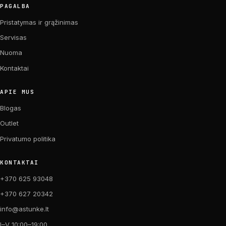
PAGALBA
Pristatymas ir grąžinimas
Servisas
Nuoma
Kontaktai
APIE MUS
Blogas
Outlet
Privatumo politika
KONTAKTAI
+370 625 93048
+370 627 20342
info@astunke.lt
I–V 10:00–19:00