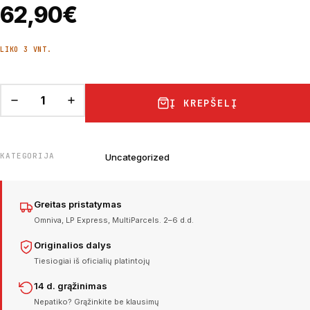
62,90
€
LIKO 3 VNT.
Į KREPŠELĮ
KATEGORIJA
Uncategorized
Greitas pristatymas
Omniva, LP Express, MultiParcels. 2–6 d.d.
Originalios dalys
Tiesiogiai iš oficialių platintojų
14 d. grąžinimas
Nepatiko? Grąžinkite be klausimų