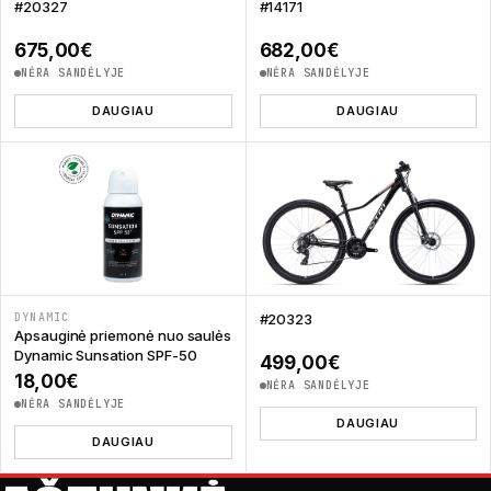
#20327
#14171
675,00
€
682,00
€
NĖRA SANDĖLYJE
NĖRA SANDĖLYJE
DAUGIAU
DAUGIAU
DYNAMIC
#20323
Apsauginė priemonė nuo saulės
Dynamic Sunsation SPF-50
499,00
€
18,00
€
NĖRA SANDĖLYJE
NĖRA SANDĖLYJE
DAUGIAU
DAUGIAU