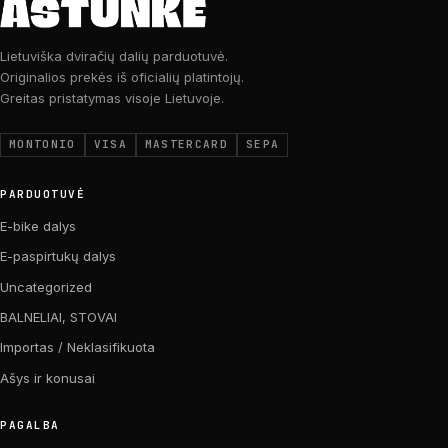
Lietuviška dviračių dalių parduotuvė.
Originalios prekės iš oficialių platintojų.
Greitas pristatymas visoje Lietuvoje.
MONTONIO
VISA
MASTERCARD
SEPA
PARDUOTUVĖ
E-bike dalys
E-paspirtukų dalys
Uncategorized
BALNELIAI, STOVAI
Importas / Neklasifikuota
Ašys ir konusai
PAGALBA