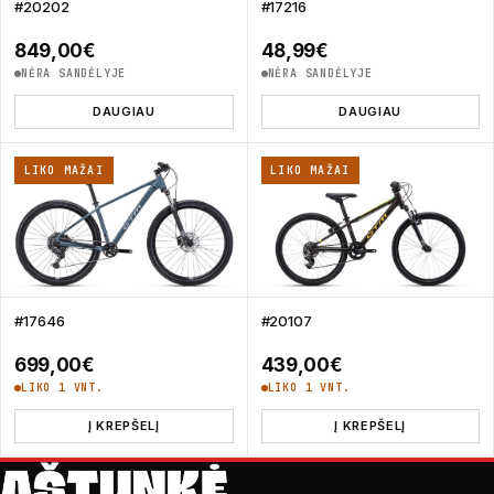
#20202
#17216
849,00
€
48,99
€
NĖRA SANDĖLYJE
NĖRA SANDĖLYJE
DAUGIAU
DAUGIAU
LIKO MAŽAI
LIKO MAŽAI
#17646
#20107
699,00
€
439,00
€
LIKO 1 VNT.
LIKO 1 VNT.
Į KREPŠELĮ
Į KREPŠELĮ