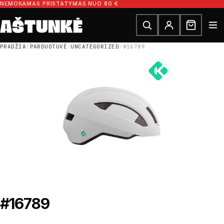
Pereiti prie turinio
NEMOKAMAS PRISTATYMAS NUO 80 €
Ieškoti dalių
Ieškoti
PRADŽIA
/
PARDUOTUVĖ
/
UNCATEGORIZED
/
#16789
#16789