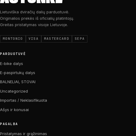
Lietuviška dviračių dalių parduotuvė.
Originalios prekės iš oficialių platintojų.
Greitas pristatymas visoje Lietuvoje.
MONTONIO
VISA
MASTERCARD
SEPA
PARDUOTUVĖ
E-bike dalys
E-paspirtukų dalys
BALNELIAI, STOVAI
Uncategorized
Importas / Neklasifikuota
Ašys ir konusai
PAGALBA
Pristatymas ir grąžinimas