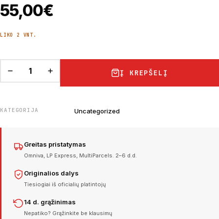
55,00
€
LIKO 2 VNT.
Į KREPŠELĮ
KATEGORIJA
Uncategorized
Greitas pristatymas
Omniva, LP Express, MultiParcels. 2–6 d.d.
Originalios dalys
Tiesiogiai iš oficialių platintojų
14 d. grąžinimas
Nepatiko? Grąžinkite be klausimų