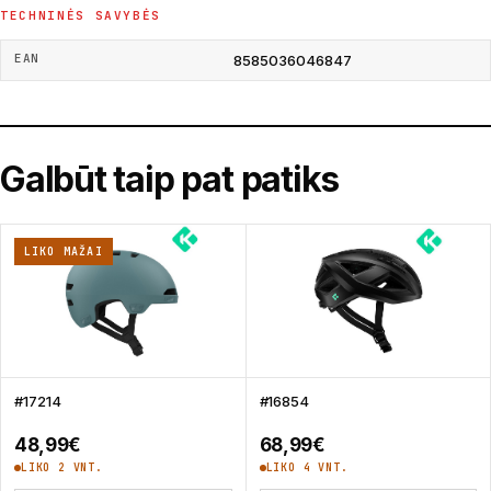
TECHNINĖS SAVYBĖS
EAN
8585036046847
Galbūt taip pat patiks
LIKO MAŽAI
#17214
#16854
48,99
€
68,99
€
LIKO 2 VNT.
LIKO 4 VNT.