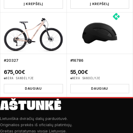
Į KREPŠELĮ
Į KREPŠELĮ
#20327
#16786
675,00
€
55,00
€
NĖRA SANDĖLYJE
NĖRA SANDĖLYJE
DAUGIAU
DAUGIAU
Lietuviška dviračių dalių parduotuvė.
Originalios prekės iš oficialių platintojų.
Greitas pristatymas visoje Lietuvoje.