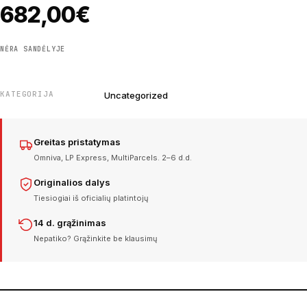
682,00
€
NĖRA SANDĖLYJE
KATEGORIJA
Uncategorized
Greitas pristatymas
Omniva, LP Express, MultiParcels. 2–6 d.d.
Originalios dalys
Tiesiogiai iš oficialių platintojų
14 d. grąžinimas
Nepatiko? Grąžinkite be klausimų