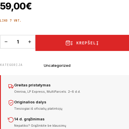
59,00
€
LIKO 7 VNT.
Į KREPŠELĮ
KATEGORIJA
Uncategorized
Greitas pristatymas
Omniva, LP Express, MultiParcels. 2–6 d.d.
Originalios dalys
Tiesiogiai iš oficialių platintojų
14 d. grąžinimas
Nepatiko? Grąžinkite be klausimų