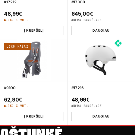
#17212
#17308
48,99
€
645,00
€
LIKO 1 VNT.
NĖRA SANDĖLYJE
Į KREPŠELĮ
DAUGIAU
LIKO MAŽAI
#9100
#17216
62,90
€
48,99
€
LIKO 3 VNT.
NĖRA SANDĖLYJE
Į KREPŠELĮ
DAUGIAU