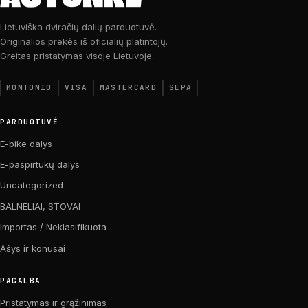
Lietuviška dviračių dalių parduotuvė.
Originalios prekės iš oficialių platintojų.
Greitas pristatymas visoje Lietuvoje.
MONTONIO
VISA
MASTERCARD
SEPA
PARDUOTUVĖ
E-bike dalys
E-paspirtukų dalys
Uncategorized
BALNELIAI, STOVAI
Importas / Neklasifikuota
Ašys ir konusai
PAGALBA
Pristatymas ir grąžinimas