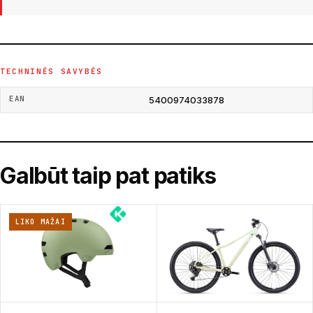
TECHNINĖS SAVYBĖS
EAN
5400974033878
Galbūt taip pat patiks
LIKO MAŽAI