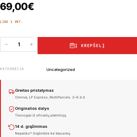
69,00
€
LIKO 1 VNT.
Į KREPŠELĮ
KATEGORIJA
Uncategorized
Greitas pristatymas
Omniva, LP Express, MultiParcels. 2–6 d.d.
Originalios dalys
Tiesiogiai iš oficialių platintojų
14 d. grąžinimas
Nepatiko? Grąžinkite be klausimų