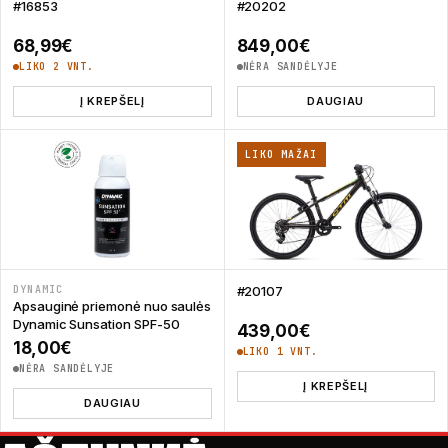
#16853
#20202
68,99
€
849,00
€
LIKO 2 VNT.
NĖRA SANDĖLYJE
Į KREPŠELĮ
DAUGIAU
LIKO MAŽAI
DYNAMIC
#20107
Apsauginė priemonė nuo saulės
Dynamic Sunsation SPF-50
439,00
€
18,00
€
LIKO 1 VNT.
NĖRA SANDĖLYJE
Į KREPŠELĮ
DAUGIAU