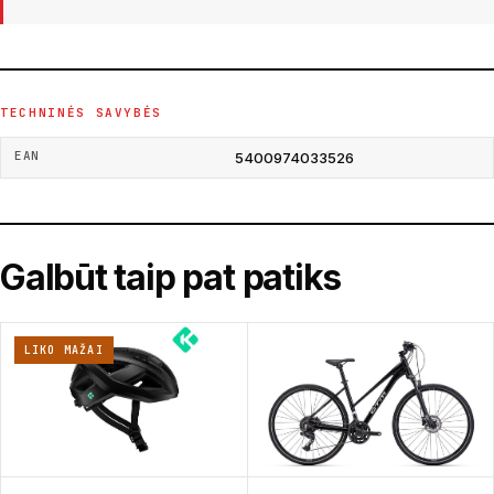
TECHNINĖS SAVYBĖS
EAN
5400974033526
Galbūt taip pat patiks
LIKO MAŽAI