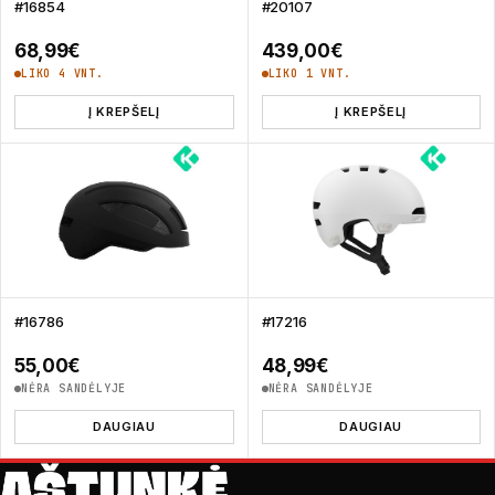
#16854
#20107
68,99
€
439,00
€
LIKO 4 VNT.
LIKO 1 VNT.
Į KREPŠELĮ
Į KREPŠELĮ
#16786
#17216
55,00
€
48,99
€
NĖRA SANDĖLYJE
NĖRA SANDĖLYJE
DAUGIAU
DAUGIAU