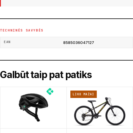
TECHNINĖS SAVYBĖS
EAN
8585036047127
Galbūt taip pat patiks
LIKO MAŽAI