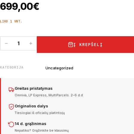
699,00
€
LIKO 1 VNT.
Į KREPŠELĮ
KATEGORIJA
Uncategorized
Greitas pristatymas
Omniva, LP Express, MultiParcels. 2–6 d.d.
Originalios dalys
Tiesiogiai iš oficialių platintojų
14 d. grąžinimas
Nepatiko? Grąžinkite be klausimų