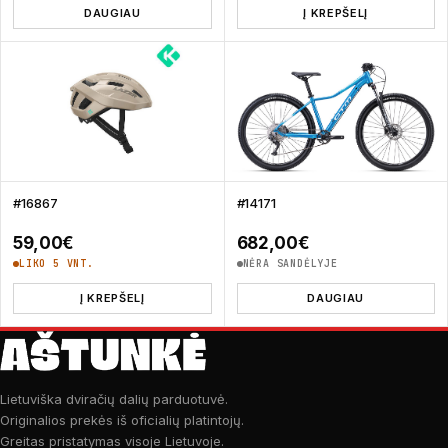
DAUGIAU
Į KREPŠELĮ
#16867
#14171
59,00
€
682,00
€
LIKO 5 VNT.
NĖRA SANDĖLYJE
Į KREPŠELĮ
DAUGIAU
Lietuviška dviračių dalių parduotuvė.
Originalios prekės iš oficialių platintojų.
Greitas pristatymas visoje Lietuvoje.