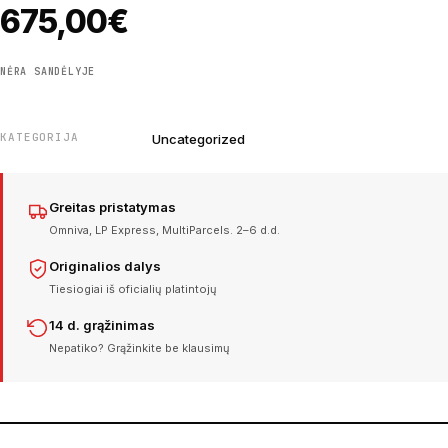
675,00
€
NĖRA SANDĖLYJE
KATEGORIJA
Uncategorized
Greitas pristatymas
Omniva, LP Express, MultiParcels. 2–6 d.d.
Originalios dalys
Tiesiogiai iš oficialių platintojų
14 d. grąžinimas
Nepatiko? Grąžinkite be klausimų