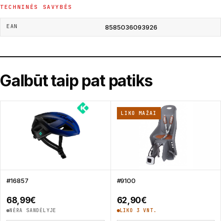
TECHNINĖS SAVYBĖS
EAN
8585036093926
Galbūt taip pat patiks
LIKO MAŽAI
#16857
#9100
68,99
€
62,90
€
NĖRA SANDĖLYJE
LIKO 3 VNT.