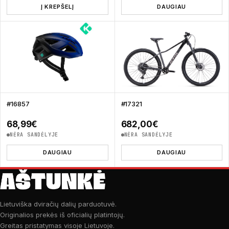
Į KREPŠELĮ
DAUGIAU
#16857
#17321
68,99
€
682,00
€
NĖRA SANDĖLYJE
NĖRA SANDĖLYJE
DAUGIAU
DAUGIAU
Lietuviška dviračių dalių parduotuvė.
Originalios prekės iš oficialių platintojų.
Greitas pristatymas visoje Lietuvoje.