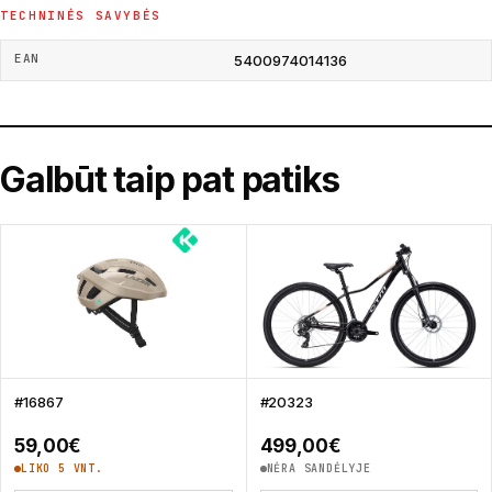
TECHNINĖS SAVYBĖS
EAN
5400974014136
Galbūt taip pat patiks
#16867
#20323
59,00
€
499,00
€
LIKO 5 VNT.
NĖRA SANDĖLYJE