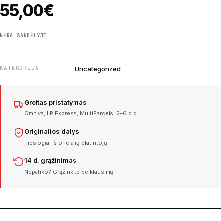
55,00
€
NĖRA SANDĖLYJE
KATEGORIJA
Uncategorized
Greitas pristatymas
Omniva, LP Express, MultiParcels. 2–6 d.d.
Originalios dalys
Tiesiogiai iš oficialių platintojų
14 d. grąžinimas
Nepatiko? Grąžinkite be klausimų