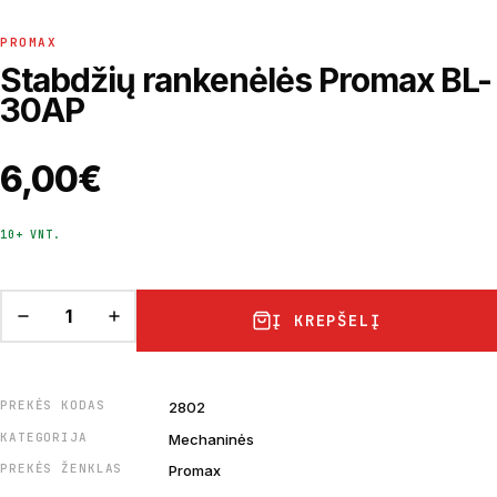
PROMAX
Stabdžių rankenėlės Promax BL-
30AP
6,00
€
10+ VNT.
Į KREPŠELĮ
PREKĖS KODAS
2802
KATEGORIJA
Mechaninės
PREKĖS ŽENKLAS
Promax