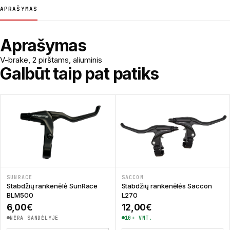
APRAŠYMAS
Aprašymas
V-brake, 2 pirštams, aliuminis
Galbūt taip pat patiks
SUNRACE
SACCON
Stabdžių rankenėlė SunRace
Stabdžių rankenėlės Saccon
BLM500
L270
6,00
€
12,00
€
NĖRA SANDĖLYJE
10+ VNT.