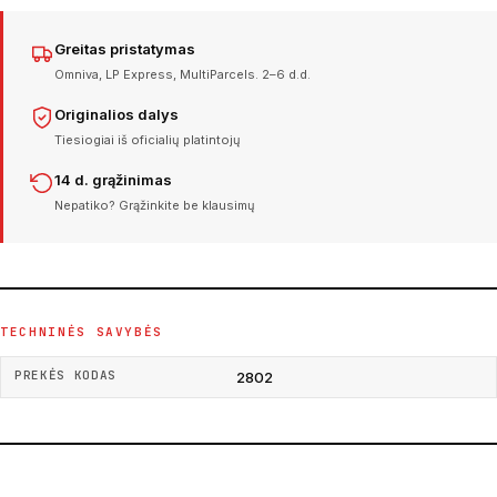
Greitas pristatymas
Omniva, LP Express, MultiParcels. 2–6 d.d.
Originalios dalys
Tiesiogiai iš oficialių platintojų
14 d. grąžinimas
Nepatiko? Grąžinkite be klausimų
TECHNINĖS SAVYBĖS
PREKĖS KODAS
2802