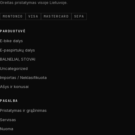
Greitas pristatymas visoje Lietuvoje.
MONTONIO
VISA
MASTERCARD
SEPA
PARDUOTUVĖ
E-bike dalys
E-paspirtukų dalys
BALNELIAI, STOVAI
Uncategorized
Importas / Neklasifikuota
Ašys ir konusai
PAGALBA
Pristatymas ir grąžinimas
Servisas
Nuoma