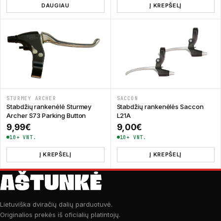
DAUGIAU
Į KREPŠELĮ
STURMEY ARCHER
SACCON
Stabdžių rankenėlė Sturmey
Stabdžių rankenėlės Saccon
Archer S73 Parking Button
L21A
9,99
€
9,00
€
10+ VNT.
10+ VNT.
Į KREPŠELĮ
Į KREPŠELĮ
Lietuviška dviračių dalių parduotuvė.
Originalios prekės iš oficialių platintojų.