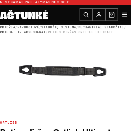
Pereiti prie turinio
NEMOKAMAS PRISTATYMAS NUO 80 €
Ieškoti dalių
Ieškoti
PRADŽIA
/
PARDUOTUVĖ
/
STABDŽIŲ SISTEMA
/
MECHANINIAI STABDŽIAI
/
PRIEDAI IR AKSESUARAI
/
PETIES DIRŽAS ORTLIEB ULTIMATE
ORTLIEB