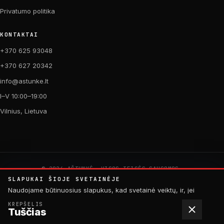
Privatumo politika
KONTAKTAI
+370 625 93048
+370 627 20342
info@astunke.lt
I–V 10:00–19:00
Vilnius, Lietuva
© 2026 AŠTUNKĖ. VISOS TEISĖS SAUGOMOS.
PAGAMINTA SU MEILE DVIRAČIAMS. 🚴
SLAPUKAI ŠIOJE SVETAINĖJE
by
Digital Acid Studio
Naudojame būtinuosius slapukus, kad svetainė veiktų, ir, jei
sutiksite, analitinius slapukus, padedančius tobulinti turinį.
KREPŠELIS
Daugiau informacijos rasite
privatumo politikoje
.
Tuščias
ATMESTI
SUTINKU