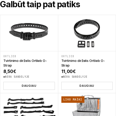
Galbūt taip pat patiks
ORTLIEB
ORTLIEB
Tvirtinimo dirželis Ortlieb O-
Tvirtinimo dirželis Ortlieb O-
Strap
Strap
8,50
€
11,00
€
NĖRA SANDĖLYJE
NĖRA SANDĖLYJE
DAUGIAU
DAUGIAU
LIKO MAŽAI