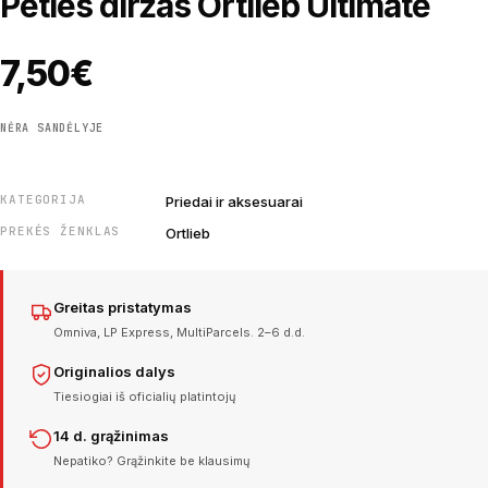
Peties diržas Ortlieb Ultimate
7,50
€
NĖRA SANDĖLYJE
KATEGORIJA
Priedai ir aksesuarai
PREKĖS ŽENKLAS
Ortlieb
Greitas pristatymas
Omniva, LP Express, MultiParcels. 2–6 d.d.
Originalios dalys
Tiesiogiai iš oficialių platintojų
14 d. grąžinimas
Nepatiko? Grąžinkite be klausimų