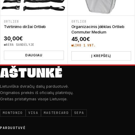
ORTLIEB
ORTLIEB
Tvirtinimo diržai Ortlieb
Organizacinis įdėklas Ortlieb
Commuter Medium
30,00
€
45,00
€
NĖRA SANDĖLYJE
LIKO 1 VNT.
DAUGIAU
Į KREPŠELĮ
Lietuviška dviračių dalių parduotuvė.
Originalios prekės iš oficialių platintojų.
Greitas pristatymas visoje Lietuvoje.
MONTONIO
VISA
MASTERCARD
SEPA
PARDUOTUVĖ