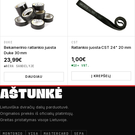
DUKE
CST
Bekamerinio ratlankio juosta
Ratlankio juosta CST 24" 20 mm
Duke 30 mm
1,00
€
23,99
€
10+ VNT.
NĖRA SANDĖLYJE
Į KREPŠELĮ
DAUGIAU
Lietuviška dviračių dalių parduotuvė.
Originalios prekės iš oficialių platintojų.
Greitas pristatymas visoje Lietuvoje.
MONTONIO
VISA
MASTERCARD
SEPA