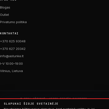
Blogas
Outlet
Privatumo politika
KONTAKTAI
+370 625 93048
+370 627 20342
info@astunke.lt
I–V 10:00–19:00
Vilnius, Lietuva
© 2026 AŠTUNKĖ. VISOS TEISĖS SAUGOMOS.
PAGAMINTA SU MEILE DVIRAČIAMS. 🚴
SLAPUKAI ŠIOJE SVETAINĖJE
by
Digital Acid Studio
Naudojame būtinuosius slapukus, kad svetainė veiktų, ir, jei