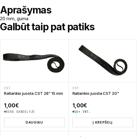
Aprašymas
20 mm, guma
Galbūt taip pat patiks
CST
CST
Ratlankio juosta CST 28" 15 mm
Ratlankio juosta CST 20"
1,00
€
1,00
€
NĖRA SANDĖLYJE
10+ VNT.
DAUGIAU
Į KREPŠELĮ