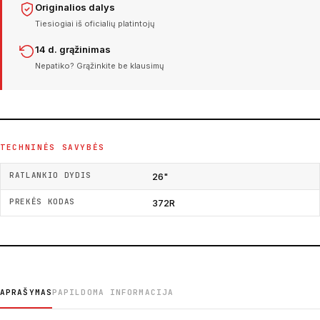
Originalios dalys
Tiesiogiai iš oficialių platintojų
14 d. grąžinimas
Nepatiko? Grąžinkite be klausimų
TECHNINĖS SAVYBĖS
RATLANKIO DYDIS
26"
PREKĖS KODAS
372R
APRAŠYMAS
PAPILDOMA INFORMACIJA