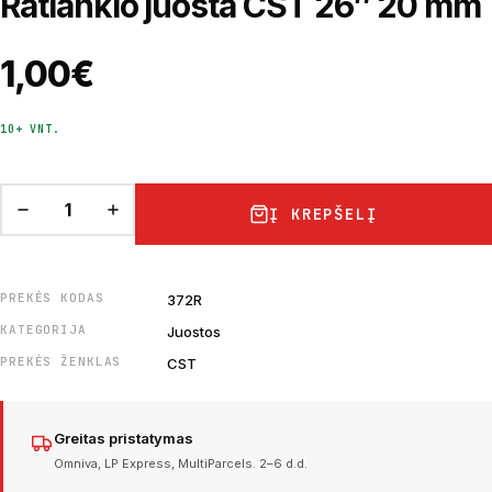
Ratlankio juosta CST 26″ 20 mm
1,00
€
10+ VNT.
Į KREPŠELĮ
PREKĖS KODAS
372R
KATEGORIJA
Juostos
PREKĖS ŽENKLAS
CST
Greitas pristatymas
Omniva, LP Express, MultiParcels. 2–6 d.d.