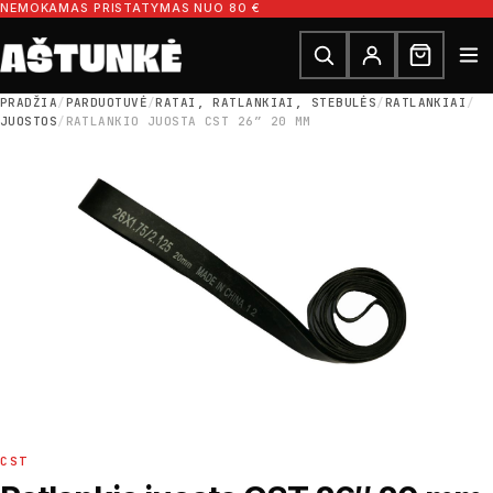
Pereiti prie turinio
NEMOKAMAS PRISTATYMAS NUO 80 €
Ieškoti dalių
Ieškoti
PRADŽIA
/
PARDUOTUVĖ
/
RATAI, RATLANKIAI, STEBULĖS
/
RATLANKIAI
/
JUOSTOS
/
RATLANKIO JUOSTA CST 26″ 20 MM
CST