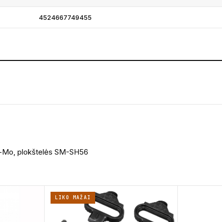
4524667749455
 Cr-Mo, plokštelės SM-SH56
LIKO MAŽAI