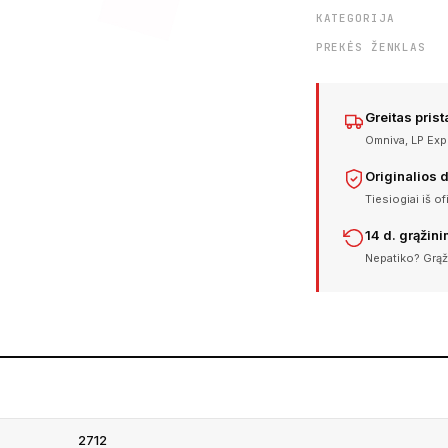
KATEGORIJA
PREKĖS ŽENKLAS
Greitas pris
Omniva, LP Expr
Originalios 
Tiesiogiai iš of
14 d. grąžin
Nepatiko? Grąž
2712