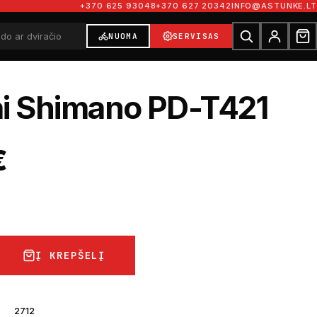
+370 625 93048
+370 627 20342
INFO@ASTUNKE.LT
NUOMA
SERVISAS
ai Shimano PD-T421
€
Į KREPŠELĮ
2712