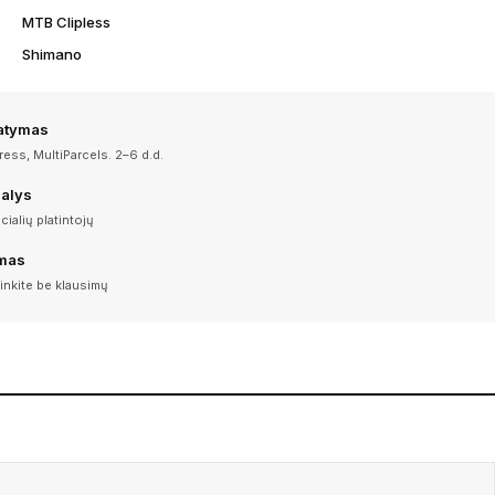
MTB Clipless
Shimano
tatymas
ess, MultiParcels. 2–6 d.d.
dalys
icialių platintojų
imas
inkite be klausimų