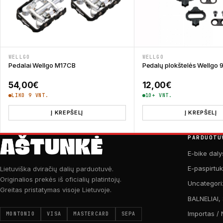
WELLGO
WELLGO
Pedalai Wellgo M17CB
Pedalų plokštelės Wellgo
54,00
€
12,00
€
LIKO 9 VNT.
10+ VNT.
Į KREPŠELĮ
Į KREPŠELĮ
PARDUOTU
E-bike daly
E-paspirtu
Lietuviška dviračių dalių parduotuvė.
Originalios prekės iš oficialių platintojų.
Uncategori
Greitas pristatymas visoje Lietuvoje.
BALNELIAI,
Importas / 
MONTONIO
VISA
MASTERCARD
SEPA