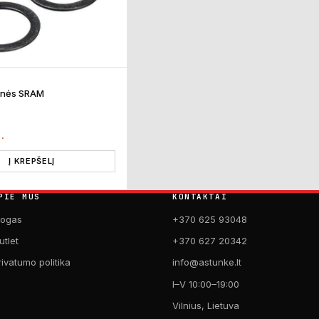
pinės SRAM
T.
Į KREPŠELĮ
PIE MUS
KONTAKTAI
logas
+370 625 93048
utlet
+370 627 20342
rivatumo politika
info@astunke.lt
I–V 10:00–19:00
Vilnius, Lietuva