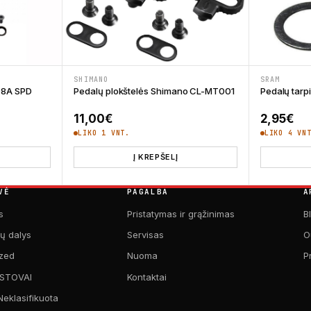
SHIMANO
SRAM
 98A SPD
Pedalų plokštelės Shimano CL-MT001
Pedalų tar
11,00
€
2,95
€
LIKO 1 VNT.
LIKO 4 VN
Į KREPŠELĮ
VĖ
PAGALBA
A
s
Pristatymas ir grąžinimas
B
kų dalys
Servisas
O
zed
Nuoma
P
 STOVAI
Kontaktai
Neklasifikuota