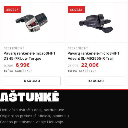
AKCIJA
AKCIJA
MICROSHIFT
MICROSHIFT
Pavarų rankenėlė microSHIFT
Pavarų rankenėlė microSHIFT
DS45-7R Low Torque
Advent SL-M92955-R Trail
Original price was: 9,99€.
Current price is: 6,99€.
Original price was: 
Current pric
6,99
€
22,00
€
9,99
€
25,00
€
NĖRA SANDĖLYJE
NĖRA SANDĖLYJE
DAUGIAU
DAUGIAU
Lietuviška dviračių dalių parduotuvė.
Originalios prekės iš oficialių platintojų.
Greitas pristatymas visoje Lietuvoje.