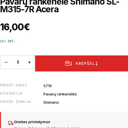
Pavarų rankenėlė Shimano SL-
M315-7R Acera
16,00
€
10+ VNT.
Į KREPŠELĮ
PREKĖS KODAS
5719
KATEGORIJA
Pavarų rankenėlės
PREKĖS ŽENKLAS
Shimano
Greitas pristatymas