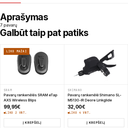
Aprašymas
7 pavarų
Galbūt taip pat patiks
LIKO MAŽAI
SRAM
SHIMANO
Pavarų rankenėlės SRAM eTap
Pavarų rankenėlė Shimano SL-
AXS Wireless Blips
M5130-IR Deore Linkglide
99,95
€
32,00
€
LIKO 2 VNT.
LIKO 4 VNT.
Į KREPŠELĮ
Į KREPŠELĮ