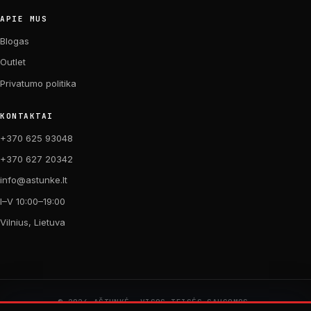
APIE MUS
Blogas
Outlet
Privatumo politika
KONTAKTAI
+370 625 93048
+370 627 20342
info@astunke.lt
I–V 10:00–19:00
Vilnius, Lietuva
© 2026 AŠTUNKĖ. VISOS TEISĖS SAUGOMOS.