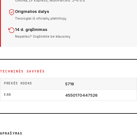
Omniva, LP Express, MultiParcels. 2–6 d.d.
Originalios dalys
Tiesiogiai iš oficialių platintojų
14 d. grąžinimas
Nepatiko? Grąžinkite be klausimų
TECHNINĖS SAVYBĖS
PREKĖS KODAS
5719
EAN
4550170447526
APRAŠYMAS