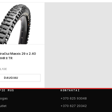
račiui Maxxis 29 x 2.40
HR II TR
ĖLYJE
DAUGIAU
PIE MUS
KONTAKTAI
logas
+370 625 93048
utlet
+370 627 20342