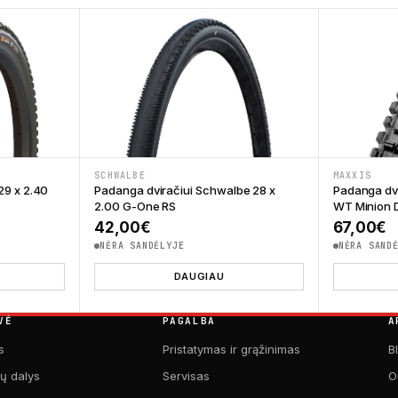
SCHWALBE
MAXXIS
29 x 2.40
Padanga dviračiui Schwalbe 28 x
Padanga dvi
2.00 G-One RS
WT Minion D
42,00
€
67,00
€
NĖRA SANDĖLYJE
NĖRA SAND
DAUGIAU
VĖ
PAGALBA
A
s
Pristatymas ir grąžinimas
B
kų dalys
Servisas
O