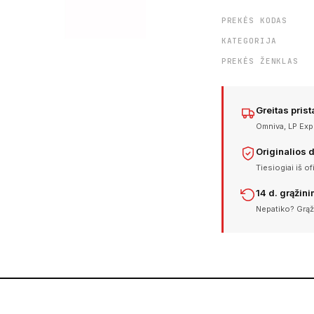
PREKĖS KODAS
KATEGORIJA
PREKĖS ŽENKLAS
Greitas pris
Omniva, LP Expr
Originalios 
Tiesiogiai iš of
14 d. grąžin
Nepatiko? Grąž