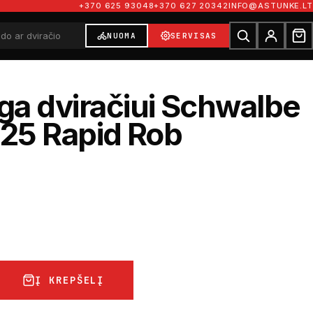
+370 625 93048
+370 627 20342
INFO@ASTUNKE.LT
NUOMA
SERVISAS
a dviračiui Schwalbe
.25 Rapid Rob
€
Į KREPŠELĮ