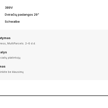
389V
Dviračių padangos 29"
Schwalbe
tatymas
ess, MultiParcels. 2–6 d.d.
dalys
icialių platintojų
imas
inkite be klausimų