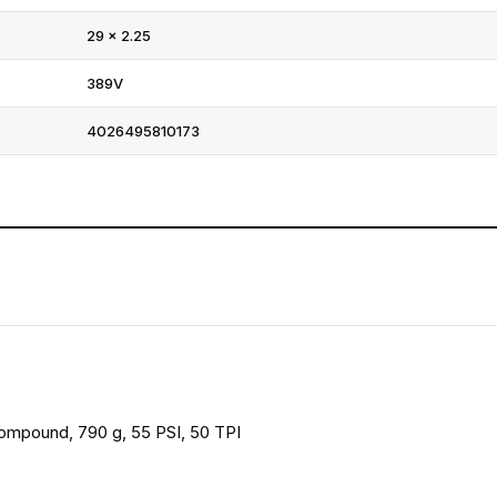
29 × 2.25
389V
4026495810173
ompound, 790 g, 55 PSI, 50 TPI