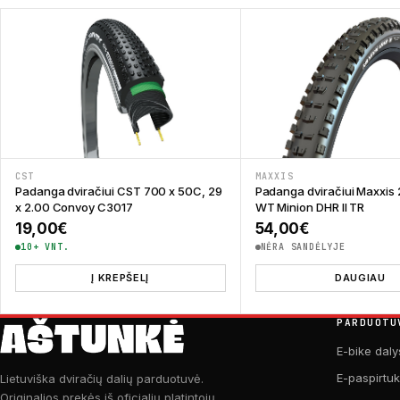
CST
MAXXIS
Padanga dviračiui CST 700 x 50C, 29
Padanga dviračiui Maxxis 
x 2.00 Convoy C3017
WT Minion DHR II TR
19,00
€
54,00
€
10+ VNT.
NĖRA SANDĖLYJE
Į KREPŠELĮ
DAUGIAU
PARDUOTU
E-bike daly
E-paspirtu
Lietuviška dviračių dalių parduotuvė.
Originalios prekės iš oficialių platintojų.