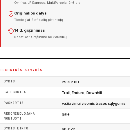
Omniva, LP Express, MultiParcels. 2–6 d.d.
Originalios dalys
Tiesiogiai iš oficialių platintojų
14 d. grąžinimas
Nepatiko? Grąžinkite be klausimų
TECHNINĖS SAVYBĖS
DYDIS
29 × 2.60
KATEGORIJA
Trail, Enduro, Downhill
PASKIRTIS
važiavimui visomis trasos sąlygomis
REKOMENDUOJAMA
gale
MONTUOTI
DYDIS ETRTO
66-622