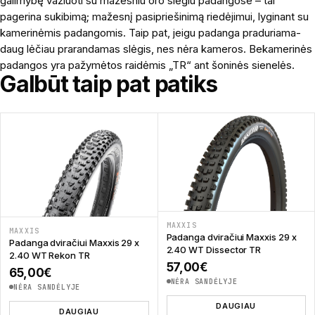
galimybę važiuoti su mažesniu oro slėgiu padangose – tai
pagerina sukibimą; mažesnį pasipriešinimą riedėjimui, lyginant su
kamerinėmis padangomis. Taip pat, jeigu padanga praduriama-
daug lėčiau prarandamas slėgis, nes nėra kameros. Bekamerinės
padangos yra pažymėtos raidėmis „TR“ ant šoninės sienelės.
Galbūt taip pat patiks
MAXXIS
MAXXIS
Padanga dviračiui Maxxis 29 x
Padanga dviračiui Maxxis 29 x
2.40 WT Dissector TR
2.40 WT Rekon TR
57,00
€
65,00
€
NĖRA SANDĖLYJE
NĖRA SANDĖLYJE
DAUGIAU
DAUGIAU