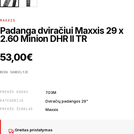
MAXXIS
Padanga dviračiui Maxxis 29 x
2.60 Minion DHR II TR
53,00
€
NĖRA SANDĖLYJE
PREKĖS KODAS
703M
KATEGORIJA
Dviračių padangos 29"
PREKĖS ŽENKLAS
Maxxis
Greitas pristatymas