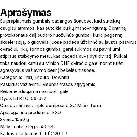
Aprašymas
Su praplatintais gumbais padangos šonuose, kad suteiktų
daugiau atramos, kas suteikia puikų manevringumą. Centrinę
protektoriaus dalį sudaro nuožulnūs gumbai, kurie pageriną
akseleraciją, o grioveliai juose padeda užtikrinčiau jaustis pasvirus
dviračiui. Irklų formos gumbai gerai sukimba su paviršiumi
stipraus stabdymo metu, kas padeda suvaldyti dviratį. Puikiai
tinka naudoti kartu su Minion DHF dviračio gale, norint turėti
agresyvaus važiavimo derinį bekelės trasose.
Kategorija: Trail, Enduro, Downhill
Paskirtis: važiavimui visomis trasos sąlygomis
Rekomenduojama montuoti: gale
Dydis ETRTO: 66-622
Gumos mišinys: triple compound 3C Maxx Terra
Apsauga nuo pradūrimo: EXO
Svoris: 1050 g
Maksimalus slėgis: 40 PSI
Karkaso tankumas (TPI): 120 TPI