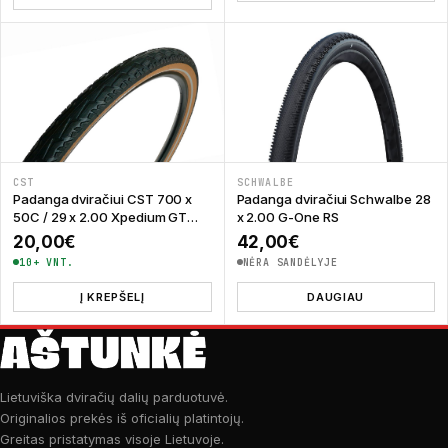
CST
SCHWALBE
Padanga dviračiui CST 700 x
Padanga dviračiui Schwalbe 28
50C / 29 x 2.00 Xpedium GT
x 2.00 G-One RS
C3031 Coffee Wall
20,00
€
42,00
€
10+ VNT.
NĖRA SANDĖLYJE
Į KREPŠELĮ
DAUGIAU
Lietuviška dviračių dalių parduotuvė.
Originalios prekės iš oficialių platintojų.
Greitas pristatymas visoje Lietuvoje.