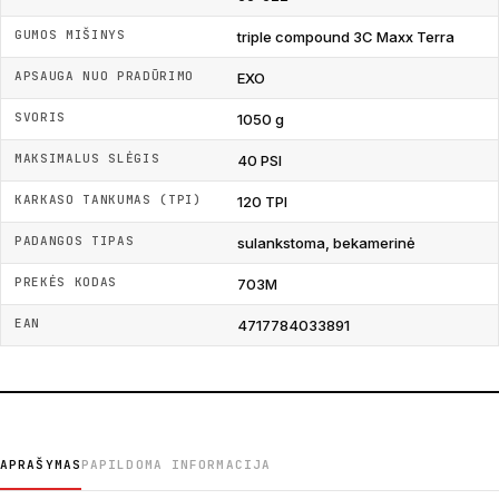
GUMOS MIŠINYS
triple compound 3C Maxx Terra
APSAUGA NUO PRADŪRIMO
EXO
SVORIS
1050 g
MAKSIMALUS SLĖGIS
40 PSI
KARKASO TANKUMAS (TPI)
120 TPI
PADANGOS TIPAS
sulankstoma, bekamerinė
PREKĖS KODAS
703M
EAN
4717784033891
APRAŠYMAS
PAPILDOMA INFORMACIJA