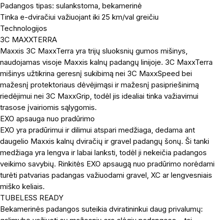
Padangos tipas: sulankstoma, bekamerinė
Tinka e-dviračiui važiuojant iki 25 km/val greičiu
Technologijos
3C MAXXTERRA
Maxxis 3C MaxxTerra yra trijų sluoksnių gumos mišinys,
naudojamas visoje Maxxis kalnų padangų linijoje. 3C MaxxTerra
mišinys užtikrina geresnį sukibimą nei 3C MaxxSpeed bei
mažesnį protektoriaus dėvėjimąsi ir mažesnį pasipriešinimą
riedėjimui nei 3C MaxxGrip, todėl jis idealiai tinka važiavimui
trasose įvairiomis sąlygomis.
EXO apsauga nuo pradūrimo
EXO yra pradūrimui ir dilimui atspari medžiaga, dedama ant
daugelio Maxxis kalnų dviračių ir gravel padangų šonų. Ši tanki
medžiaga yra lengva ir labai lanksti, todėl ji nekeičia padangos
veikimo savybių. Rinkitės EXO apsaugą nuo pradūrimo norėdami
turėti patvarias padangas važiuodami gravel, XC ar lengvesniais
miško keliais.
TUBELESS READY
Bekamerinės padangos suteikia dviratininkui daug privalumų: